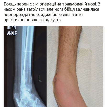
Боєць переніс сім операції на травмованій нозі. З
часом рана загоїлася, але нога бійця залишилася
неопороздатною, адже його ліва п’ятка
практично повністю відсутня.