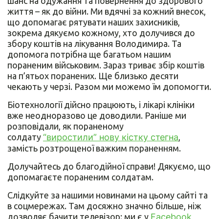
шанс на одужання та повернення до здорового
життя – як до війни. Ми вдячні за кожний внесок,
що допомагає рятувати наших захисників,
зокрема дякуємо кожному, хто долучився до
збору коштів на лікування Володимира. Та
допомога потрібна ще багатьом нашим
пораненим військовим. Зараз триває збір коштів
на п’ятьох поранених. Ще близько десяти
чекають у черзі. Разом ми можемо їм допомогти.
Біотехнології дійсно працюють, і лікарі клініки
вже неодноразово це доводили. Раніше ми
розповідали, як пораненому
солдату
“виростили” нову кістку стегна
,
замість розтрощеної важким пораненням.
Долучайтесь до благодійної справи! Дякуємо, що
допомагаєте пораненим солдатам.
Слідкуйте за нашими новинами на цьому сайті та
в соцмережах. Там досяжно значно більше, ніж
дозволяє бачити телевізор: ми є у
Facebook
,