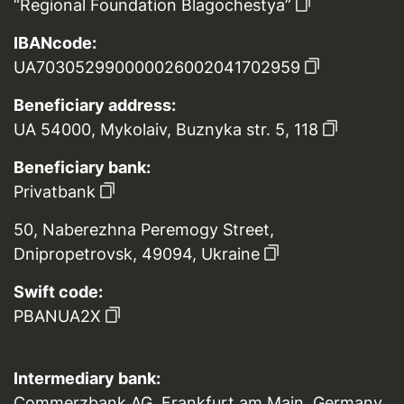
“Regional Foundation Blagochestya”
IBANcode:
UA703052990000026002041702959
Beneficiary address:
UA 54000, Mykolaiv, Buznyka str. 5, 118
Beneficiary bank:
Privatbank
50, Naberezhna Peremogy Street,
Dnipropetrovsk, 49094, Ukraine
Swift code:
PBANUA2X
Intermediary bank:
Commerzbank AG ,Frankfurt am Main, Germany