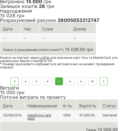
Витрачено
15 000
грн
Залишок коштів
28
грн
Надходження
15 028
грн
Розрахунковий рахунок
26005053212747
Дата
Час
Сума
Донор
--
--
--
--
15 028.00 грн
Разом (з урахуванням сплати комісії*):
Комісія за платежі через
LiqPay
для власників карт Visa та MasterCard усіх
українських банків становить 0%.
* Конвертація валюти відбувається автоматично на момент проведення
операції.
4
5
6
7
8
9
10
Витрати
15 000
грн
Поточні витрати по проекту
Дата
Найменування
К-ть
Вартість
Статус
20/08/2014
Identifying card
1000
15 000.00
Delivered
pack
15 000.00 грн
Разом: