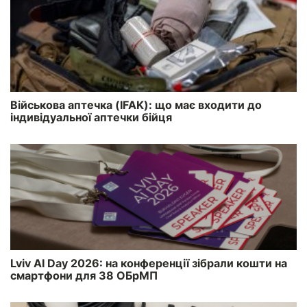
Військова аптечка (IFAK): що має входити до
індивідуальної аптечки бійця
Lviv AI Day 2026: на конференції зібрали кошти на
смартфони для 38 ОБрМП