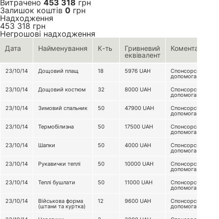
Витрачено
453 318
грн
Залишок коштів
0
грн
Надходження
453 318
грн
Негрошові надходження
Дата
Найменування
К-ть
Гривневий
Коментар
еквівалент
23/10/14
Дощовий плащ
18
5976
UAH
Спонсорська
допомога
23/10/14
Дощовий костюм
32
8000
UAH
Спонсорська
допомога
23/10/14
Зимовий спальник
50
47900
UAH
Спонсорська
допомога
23/10/14
Термобілизна
50
17500
UAH
Спонсорська
допомога
23/10/14
Шапки
50
4000
UAH
Спонсорська
допомога
23/10/14
Рукавички теплі
50
10000
UAH
Спонсорська
допомога
23/10/14
Теплі бушлати
50
11000
UAH
Спонсорська
допомога
23/10/14
Військова форма
12
9600
UAH
Спонсорська
(штани та куртка)
допомога