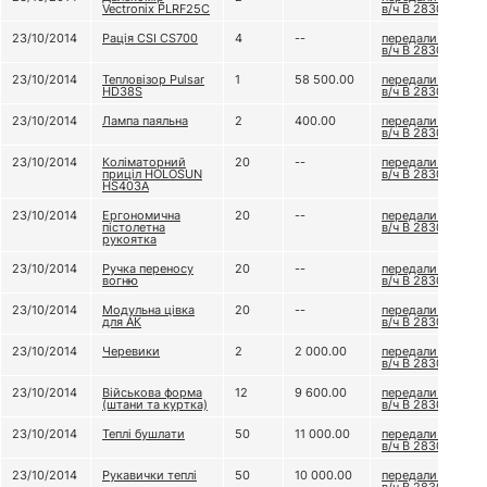
Vectronix PLRF25C
в/ч В 2830
23/10/2014
Рація CSI CS700
4
--
передали до
в/ч В 2830
23/10/2014
Тепловізор Pulsar
1
58 500.00
передали до
HD38S
в/ч В 2830
23/10/2014
Лампа паяльна
2
400.00
передали до
в/ч В 2830
23/10/2014
Коліматорний
20
--
передали до
приціл HOLOSUN
в/ч В 2830
HS403A
23/10/2014
Ергономична
20
--
передали до
пістолетна
в/ч В 2830
рукоятка
23/10/2014
Ручка переносу
20
--
передали до
вогню
в/ч В 2830
23/10/2014
Модульна цівка
20
--
передали до
для АК
в/ч В 2830
23/10/2014
Черевики
2
2 000.00
передали до
в/ч В 2830
23/10/2014
Військова форма
12
9 600.00
передали до
(штани та куртка)
в/ч В 2830
23/10/2014
Теплі бушлати
50
11 000.00
передали до
в/ч В 2830
23/10/2014
Рукавички теплі
50
10 000.00
передали до