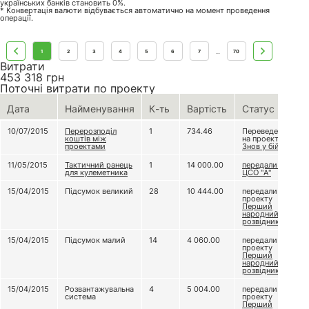
українських банків становить 0%.
* Конвертація валюти відбувається автоматично на момент проведення
операції.
1
2
3
4
5
6
7
70
...
Витрати
453 318
грн
Поточні витрати по проекту
Дата
Найменування
К-ть
Вартість
Статус
10/07/2015
Перерозподіл
1
734.46
Переведено
коштів між
на проект
проектами
Знов у бій! 2
11/05/2015
Тактичний ранець
1
14 000.00
передали до
для кулеметника
ЦСО "А"
15/04/2015
Підсумок великий
28
10 444.00
передали
проекту
Перший
народний
розвідник
15/04/2015
Підсумок малий
14
4 060.00
передали
проекту
Перший
народний
розвідник
15/04/2015
Розвантажувальна
4
5 004.00
передали
система
проекту
Перший