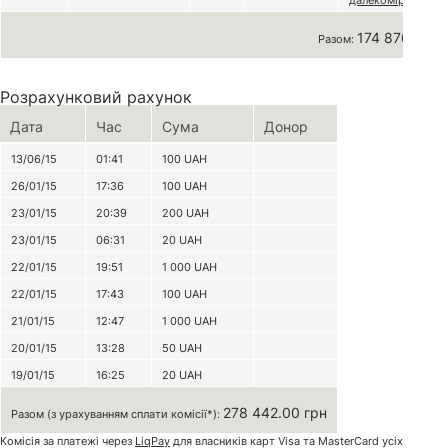
далекомір
174 876 грн
Разом:
Розрахунковий рахунок
Дата
Час
Сума
Донор
13/06/15
01:41
100
UAH
26/01/15
17:36
100
UAH
23/01/15
20:39
200
UAH
23/01/15
06:31
20
UAH
22/01/15
19:51
1 000
UAH
22/01/15
17:43
100
UAH
21/01/15
12:47
1 000
UAH
20/01/15
13:28
50
UAH
19/01/15
16:25
20
UAH
278 442.00 грн
Разом (з урахуванням сплати комісії*):
Комісія за платежі через
LiqPay
для власників карт Visa та MasterCard усіх