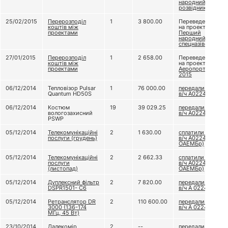
народний
розвідник
25/02/2015
Перерозподіл
1
3 800.00
Переведено
коштів між
на проект
проектами
Перший
народний
спецназівець
27/01/2015
Перерозподіл
1
2 658.00
Переведено
коштів між
на проект
проектами
Аеропорт
2015
06/12/2014
Тепловізор Pulsar
1
76 000.00
передали до
Quantum HD50S
в/ч А0224
06/12/2014
Костюм
19
39 029.25
передали до
вологозахисний
в/ч А0224
PSWP
05/12/2014
Телекомунікаційні
2
1 630.00
сплатили для
послуги (грудень)
в/ч А0224 (79
ОАЕМБр)
05/12/2014
Телекомунікаційні
2
2 662.33
сплатили для
послуги
в/ч А0224 (79
(листопад)
ОАЕМБр)
05/12/2014
Дуплексний фільтр
2
7 820.00
передали до
DSPR1501- C6
в/ч А 0224
05/12/2014
Ретранслятор DR
2
110 600.00
передали до
3000 (136-174
в/ч А 0224
МГц, 45 Вт)
23/10/2014
Далекомір
2
--
передали до