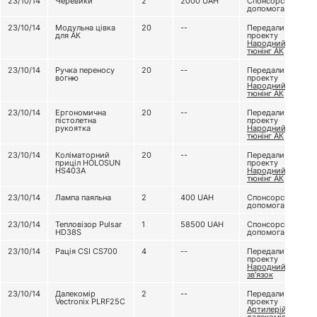
23/10/14
Черевики
2
2000
UAH
Спонсорська
допомога
23/10/14
Модульна цівка
20
--
Передали з
для АК
проекту
Народний
тюнінг АК
23/10/14
Ручка переносу
20
--
Передали з
вогню
проекту
Народний
тюнінг АК
23/10/14
Ергономична
20
--
Передали з
пістолетна
проекту
рукоятка
Народний
тюнінг АК
23/10/14
Коліматорний
20
--
Передали з
приціл HOLOSUN
проекту
HS403A
Народний
тюнінг АК
23/10/14
Лампа паяльна
2
400
UAH
Спонсорська
допомога
23/10/14
Тепловізор Pulsar
1
58500
UAH
Спонсорська
HD38S
допомога
23/10/14
Рація CSI CS700
4
--
Передали з
проекту
Народний
зв'язок
23/10/14
Далекомір
2
--
Передали з
Vectronix PLRF25C
проекту
Артилерійський