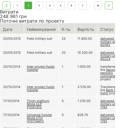
1
2
3
4
5
6
7
18
...
Витрати
248 961
грн
Поточні витрати по проекту
Дата
Найменування
К-ть
Вартість
Статус
20/05/2015
Field military suit
25
11 400.00
delivered to
military unit
А2062
20/05/2015
Field military suit
20
10 200.00
delivered to
military unit
A0224
20/10/2014
Inter-project funds
1
1 000.00
transferred to
transfer
the
Second
people's
commando
project
20/10/2014
Inter-project funds
1
3 576.00
Transferred to
transfer
the
Back to
fight!
project
17/10/2014
Thigh platform
5
1 235.00
delivered to
Molle ULP
military unit A
P10913FG
1743
17/10/2014
Universal holster
5
828.75
delivered to
Molle UTH
military unit A
H10714AFG
1743