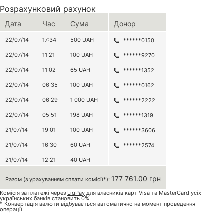
Розрахунковий рахунок
Дата
Час
Сума
Донор
22/07/14
17:34
500
UAH
******0150
22/07/14
11:21
100
UAH
******9270
22/07/14
11:02
65
UAH
******1352
22/07/14
06:35
100
UAH
******0162
22/07/14
06:29
1 000
UAH
******2222
22/07/14
05:51
198
UAH
******1319
21/07/14
19:01
100
UAH
******3606
21/07/14
16:30
60
UAH
******2574
21/07/14
12:21
40
UAH
177 761.00 грн
Разом (з урахуванням сплати комісії*):
Комісія за платежі через
LiqPay
для власників карт Visa та MasterCard усіх
українських банків становить 0%.
* Конвертація валюти відбувається автоматично на момент проведення
операції.