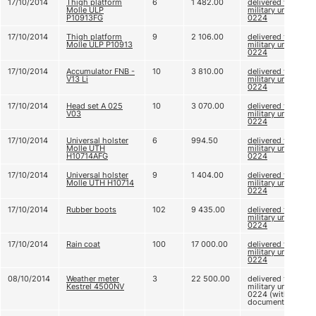
17/10/2014
Thigh platform
6
1 482.00
delivered to
Molle ULP
military unit A
P10913FG
0224
17/10/2014
Thigh platform
9
2 106.00
delivered to
Molle ULP P10913
military unit A
0224
17/10/2014
Accumulator FNB -
10
3 810.00
delivered to
V13 Li
military unit A
0224
17/10/2014
Head set А 025
10
3 070.00
delivered to
V03
military unit A
0224
17/10/2014
Universal holster
6
994.50
delivered to
Molle UTH
military unit A
H10714AFG
0224
17/10/2014
Universal holster
9
1 404.00
delivered to
Molle UTH H10714
military unit A
0224
17/10/2014
Rubber boots
102
9 435.00
delivered to
military unit A
0224
17/10/2014
Rain coat
100
17 000.00
delivered to
military unit A
0224
08/10/2014
Weather meter
3
22 500.00
delivered to
Kestrel 4500NV
military unit A
0224 (without
documents)