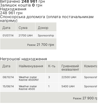
Витрачено
248 961
грн
Залишок коштів
0
грн
Надходження
248 961
грн
Спонсорська допомога (оплата постачальникам
напряму)
Дата
Сума
Донор
01/07/14
21700
UAH
Sponsorship
21 700 грн
Разом:
Негрошові надходження
Дата
Найменування
К-ть
Гривневий
Коментар
еквівалент
08/10/14
Weather meter
3
22500
UAH
Sponsorship
Kestrel 4500NV
15/08/14
Weather meter
1
5400
UAH
Sponsorship
Kestrel 4500
27 900 грн
Разом: