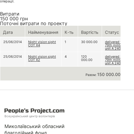
операції.
Витрати
150 000
грн
Поточні витрати по проекту
Дата
Найменування
К-ть
Вартість
Статус
25/06/2014
Night vision sight
1
30 000.00
delivered to
СОТ X4
79th military
unit A 2402
25/06/2014
Night vision sight
4
120
delivered to
СОТ X2
000.00
79th military
unit A 2402
150 000.00 грн
Разом:
Всеукраїнський центр волонтерів
Миколаївський обласний
благодійний фонд