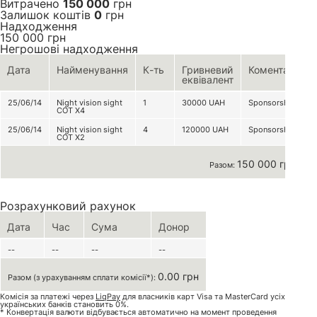
Витрачено
150 000
грн
Залишок коштів
0
грн
Надходження
150 000
грн
Негрошові надходження
Дата
Найменування
К-ть
Гривневий
Коментар
еквівалент
25/06/14
Night vision sight
1
30000
UAH
Sponsorship
COT X4
25/06/14
Night vision sight
4
120000
UAH
Sponsorship
COT X2
150 000 грн
Разом:
Розрахунковий рахунок
Дата
Час
Сума
Донор
--
--
--
--
0.00 грн
Разом (з урахуванням сплати комісії*):
Комісія за платежі через
LiqPay
для власників карт Visa та MasterCard усіх
українських банків становить 0%.
* Конвертація валюти відбувається автоматично на момент проведення