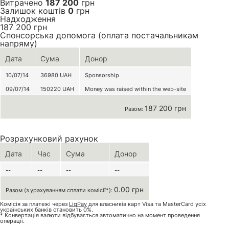
Витрачено
187 200
грн
Залишок коштів
0
грн
Надходження
187 200
грн
Спонсорська допомога (оплата постачальникам
напряму)
Дата
Сума
Донор
10/07/14
36980
UAH
Sponsorship
09/07/14
150220
UAH
Money was raised within the web-site
187 200 грн
Разом:
Розрахунковий рахунок
Дата
Час
Сума
Донор
--
--
--
--
0.00 грн
Разом (з урахуванням сплати комісії*):
Комісія за платежі через
LiqPay
для власників карт Visa та MasterCard усіх
українських банків становить 0%.
* Конвертація валюти відбувається автоматично на момент проведення
операції.