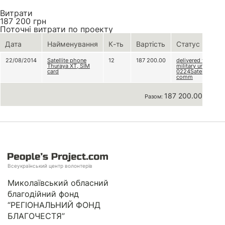
Витрати
187 200
грн
Поточні витрати по проекту
Дата
Найменування
К-ть
Вартість
Статус
22/08/2014
Satellite phone
12
187 200.00
delivered to
Thuraya XT, SIM
military unit A
card
0224Satelite-
comm
187 200.00 грн
Разом:
Всеукраїнський центр волонтерів
Миколаївський обласний
благодійний фонд
“РЕГІОНАЛЬНИЙ ФОНД
БЛАГОЧЕСТЯ”