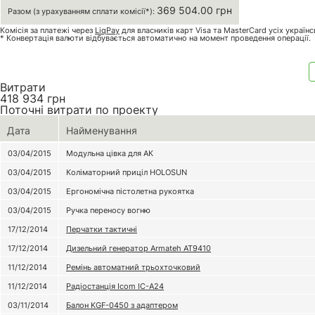
369 504.00 грн
Разом (з урахуванням сплати комісії*):
Комісія за платежі через
LiqPay
для власників карт Visa та MasterCard усіх україн
* Конвертація валюти відбувається автоматично на момент проведення операції.
Витрати
418 934
грн
Поточні витрати по проекту
Дата
Найменування
03/04/2015
Модульна цівка для АК
03/04/2015
Коліматорний приціл HOLOSUN
03/04/2015
Ергономічна пістолетна рукоятка
03/04/2015
Ручка переносу вогню
17/12/2014
Перчатки тактичні
17/12/2014
Дизельний генератор Armateh AT9410
11/12/2014
Ремінь автоматний трьохточковий
11/12/2014
Радіостанція Icom IC-A24
03/11/2014
Балон KGF-0450 з адаптером