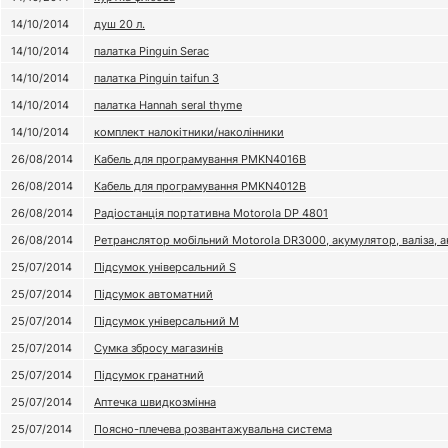
14/10/2014
душ 20 л.
14/10/2014
палатка Pinguin Serac
14/10/2014
палатка Pinguin taifun 3
14/10/2014
палатка Hannah seral thyme
14/10/2014
комплект налокітники/наколінники
26/08/2014
Кабель для програмування PMKN4016B
26/08/2014
Кабель для програмування PMKN4012B
26/08/2014
Радіостанція портативна Motorola DP 4801
26/08/2014
Ретранслятор мобільний Motorola DR3000, акумулятор, валіза, а
25/07/2014
Підсумок універсальний S
25/07/2014
Підсумок автоматний
25/07/2014
Підсумок універсальний М
25/07/2014
Сумка збросу магазинів
25/07/2014
Підсумок гранатний
25/07/2014
Аптечка швидкозмінна
25/07/2014
Поясно-плечева розвантажувальна система