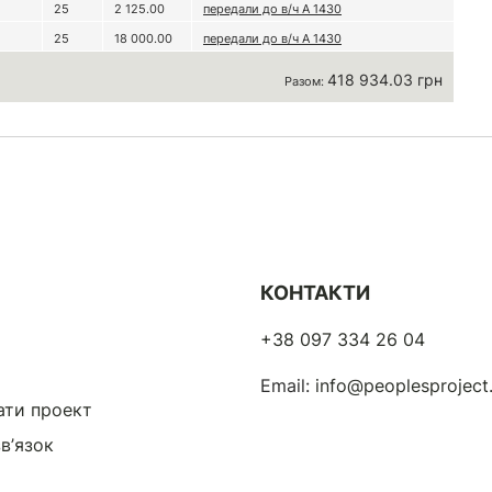
25
2 125.00
передали до в/ч А 1430
25
18 000.00
передали до в/ч А 1430
418 934.03 грн
Разом:
КОНТАКТИ
+38 097 334 26 04
Email:
info@peoplesprojec
ати проект
в’язок