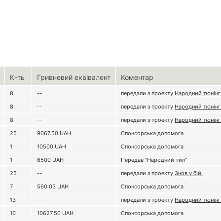
К-ть
Гривневий еквівалент
Коментар
8
--
передали з проекту
Народний тюнінг
8
--
передали з проекту
Народний тюнінг
8
--
передали з проекту
Народний тюнінг
25
9067.50
UAH
Спонсорська допомога
1
10500
UAH
Спонсорська допомога
1
6500
UAH
Передав "Народний тил"
25
--
передали з проекту
Знов у бій!
7
560.03
UAH
Спонсорська допомога
13
--
передали з проекту
Народний тюнінг
10
10627.50
UAH
Спонсорська допомога