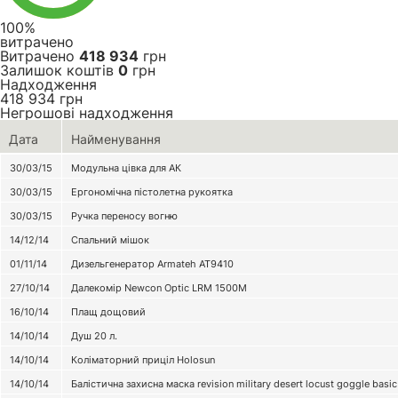
100%
витрачено
Витрачено
418 934
грн
Залишок коштів
0
грн
Надходження
418 934
грн
Негрошові надходження
Дата
Найменування
30/03/15
Модульна цівка для АК
30/03/15
Ергономічна пістолетна рукоятка
30/03/15
Ручка переносу вогню
14/12/14
Спальний мішок
01/11/14
Дизельгенератор Armateh AT9410
27/10/14
Далекомір Newcon Optic LRM 1500M
16/10/14
Плащ дощовий
14/10/14
Душ 20 л.
14/10/14
Коліматорний приціл Holosun
14/10/14
Балістична захисна маска revision military desert locust goggle basic