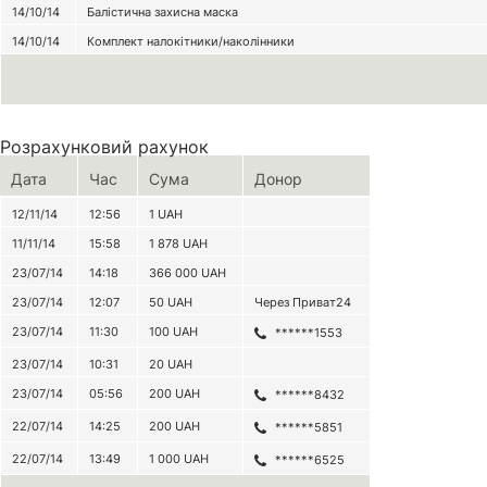
14/10/14
Балістична захисна маска
14/10/14
Комплект налокітники/наколінники
Розрахунковий рахунок
Дата
Час
Сума
Донор
12/11/14
12:56
1
UAH
11/11/14
15:58
1 878
UAH
23/07/14
14:18
366 000
UAH
23/07/14
12:07
50
UAH
Через Приват24
23/07/14
11:30
100
UAH
******1553
23/07/14
10:31
20
UAH
23/07/14
05:56
200
UAH
******8432
22/07/14
14:25
200
UAH
******5851
22/07/14
13:49
1 000
UAH
******6525