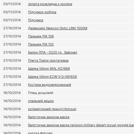
03/11/2014
лопата розкладна з чохлом
03/11/2014
Підсумок-кобура
03/11/2014
Підсумок
27/10/2014
Далекомір Newcon Optic LRM 1500M
27/10/2014
Пальник FM 106
27/10/2014
Пальник FM 102
27/10/2014
Балон ЛПА - 0220 гр., байонет
27/10/2014
Плита Tramp портативна
27/10/2014
Шапка Viking WHL H21966
27/10/2014
Шапка Viking ECW V-G H91926
27/10/2014
Костюм водонепроникний
16/10/2014
Плащ дощовий
14/10/2014
спальний мішок
14/10/2014
коліматорний приціл Holosun
14/10/2014
балістична захисна маска
14/10/2014
балістична захисна маска revision military desert locust goggle ba
14/10/2014
куртка флісова