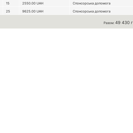
15
2550.00
UAH
Спонсорська допомога
25
9625.00
UAH
Спонсорська допомога
49 430 
Разом: