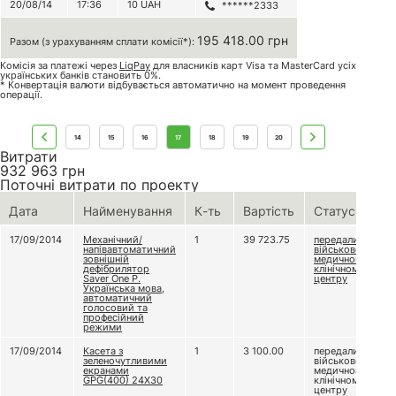
20/08/14
17:36
10
UAH
******2333
195 418.00 грн
Разом (з урахуванням сплати комісії*):
Комісія за платежі через
LiqPay
для власників карт Visa та MasterCard усіх
українських банків становить 0%.
* Конвертація валюти відбувається автоматично на момент проведення
операції.
14
15
16
17
18
19
20
Витрати
932 963
грн
Поточні витрати по проекту
Дата
Найменування
К-ть
Вартість
Статус
17/09/2014
Механічний/
1
39 723.75
передали
напівавтоматичний
військово-
зовнішній
медичному
дефібрилятор
клінічному
Saver One P.
центру
Українська мова,
автоматичний
голосовий та
професійний
режими
17/09/2014
Касета з
1
3 100.00
передали
зеленочутливими
військово-
екранами
медичному
GPG(400) 24X30
клінічному
центру