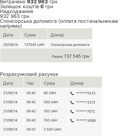
Витрачено
932 963
грн
Залишок коштів
0
грн
Надходження
932 963
грн
Спонсорська допомога (оплата постачальникам
напряму)
Дата
Сума
Донор
20/08/14
737545
UAH
Спонсорська допомога
737 545 грн
Разом:
Розрахунковий рахунок
Дата
Час
Сума
Донор
21/08/14
09:42
60
UAH
******5573
21/08/14
09:42
500
UAH
******3372
21/08/14
09:42
150
UAH
******7072
21/08/14
09:42
150
UAH
******3089
21/08/14
09:37
2 500
UAH