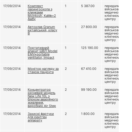
17/09/2014
Комплект
1
5 387.00
передали
ларингоскопа з
військово-
клинками
медичному
McIntosh, KaWe+2
клінічному
Амбу
центру
17/09/2014
Автоклав Granum
1
27 800.00
передали
китайський, класу
військово-
В
медичному
клінічному
центру
17/09/2014
Портативний
1
125 190.00
передали
апарат ШВЛ Model
військово-
EMV+portable
медичному
ventilator, Impact
клінічному
центру
17/09/2014
Монітор нагляду за
2
67 410.00
передали
станом пацієнта
військово-
медичному
клінічному
центру
17/09/2014
Концентратор
2
99 190.00
передали
кисневий модель
військово-
New Life 10L з
медичному
блоком аварійного
клінічному
живлення,
центру
виробник Air Step
17/09/2014
Захисні фартуки
2
1 800.00
передали
для рентген
військово-
аппарату
медичному
клінічному
центру