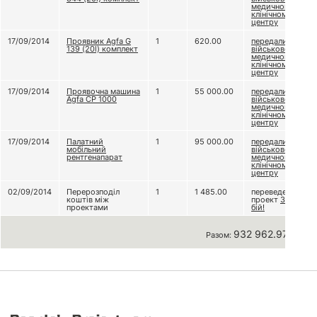
медичному
клінічному
центру
17/09/2014
Проявник Agfa G
1
620.00
передали
139 (20l) комплект
військово-
медичному
клінічному
центру
17/09/2014
Проявочна машина
1
55 000.00
передали
Agfa CP 1000
військово-
медичному
клінічному
центру
17/09/2014
Палатний
1
95 000.00
передали
мобільний
військово-
рентгенапарат
медичному
клінічному
центру
02/09/2014
Перерозподіл
1
1 485.00
переведено на
коштів між
проект
Знов у
проектами
бій!
932 962.97 грн
Разом: