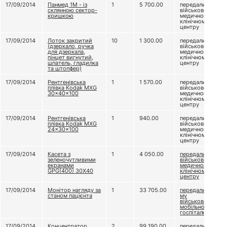
17/09/2014
Панмед 1М - із
1
5 700.00
передали
склянною сектор-
військово-
кришкою
медичному
клінічному
центру
17/09/2014
Лоток закритий
10
1 300.00
передали
(дзеркало, ручка
військово-
для дзеркала,
медичному
пінцет вигнутий,
клінічному
шпатель, гладилка
центру
та штопфер)
17/09/2014
Рентгенівська
1
1 570.00
передали
плівка Kodak MXG
військово-
30x40x100
медичному
клінічному
центру
17/09/2014
Рентгенівська
1
940.00
передали
плівка Kodak MXG
військово-
24x30x100
медичному
клінічному
центру
17/09/2014
Касета з
1
4 050.00
передали
зеленочутливими
військово-
екранами
медичному
GPG(400) 30X40
клінічному
центру
17/09/2014
Монітор нагляду за
1
33 705.00
передали 61-
станом пацієнта
му
військовому
мобільному
госпіталю
17/09/2014
Концентратор
2
99 190.00
передали 61-