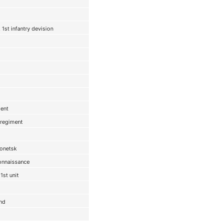
 1st infantry devision
ment
 regiment
Donetsk
onnaissance
1st unit
and