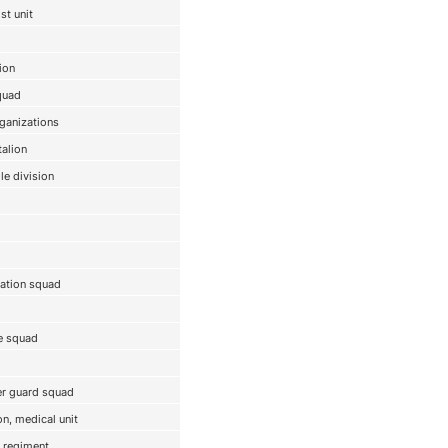
st unit
ion
quad
rganizations
talion
le division
ation squad
e squad
er guard squad
on, medical unit
s regiment