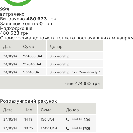
99%
витрачено
Витрачено
480 623
грн
Залишок коштів
0
грн
Надходження
480 623
грн
Спонсорська допомога (оплата постачальникам напря
Дата
Сума
Донор
24/10/14
204000
UAH
Sponsorship
24/10/14
217643
UAH
Sponsorship
24/10/14
53040
UAH
Sponsorship from "Narodnyi tyl"
474 683 грн
Разом:
Розрахунковий рахунок
Дата
Час
Сума
Донор
24/10/14
14:19
150
UAH
******1304
24/10/14
13:25
1 500
UAH
******5705