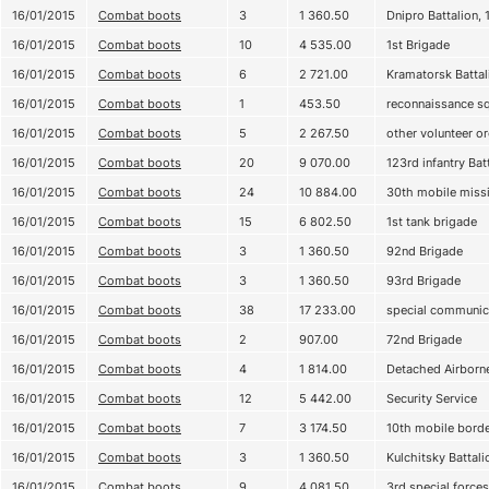
16/01/2015
Combat boots
3
1 360.50
Dnipro Battalion, 1
16/01/2015
Combat boots
10
4 535.00
1st Brigade
16/01/2015
Combat boots
6
2 721.00
Kramatorsk Battal
16/01/2015
Combat boots
1
453.50
reconnaissance s
16/01/2015
Combat boots
5
2 267.50
other volunteer o
16/01/2015
Combat boots
20
9 070.00
123rd infantry Bat
16/01/2015
Combat boots
24
10 884.00
30th mobile missi
16/01/2015
Combat boots
15
6 802.50
1st tank brigade
16/01/2015
Combat boots
3
1 360.50
92nd Brigade
16/01/2015
Combat boots
3
1 360.50
93rd Brigade
16/01/2015
Combat boots
38
17 233.00
special communic
16/01/2015
Combat boots
2
907.00
72nd Brigade
16/01/2015
Combat boots
4
1 814.00
Detached Airborn
16/01/2015
Combat boots
12
5 442.00
Security Service
16/01/2015
Combat boots
7
3 174.50
10th mobile bord
16/01/2015
Combat boots
3
1 360.50
Kulchitsky Battali
16/01/2015
Combat boots
9
4 081.50
3rd special force