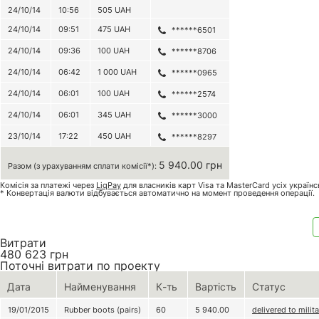
24/10/14
10:56
505
UAH
24/10/14
09:51
475
UAH
******6501
24/10/14
09:36
100
UAH
******8706
24/10/14
06:42
1 000
UAH
******0965
24/10/14
06:01
100
UAH
******2574
24/10/14
06:01
345
UAH
******3000
23/10/14
17:22
450
UAH
******8297
5 940.00 грн
Разом (з урахуванням сплати комісії*):
Комісія за платежі через
LiqPay
для власників карт Visa та MasterCard усіх україн
* Конвертація валюти відбувається автоматично на момент проведення операції.
Витрати
480 623
грн
Поточні витрати по проекту
Дата
Найменування
К-ть
Вартість
Статус
19/01/2015
Rubber boots (pairs)
60
5 940.00
delivered to milit