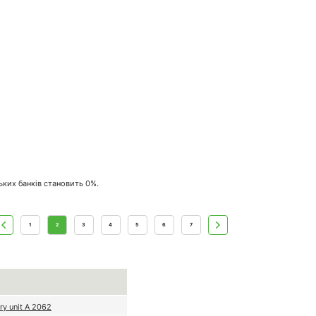
ських банків становить 0%.
1
2
3
4
5
6
7
ary unit А 2062