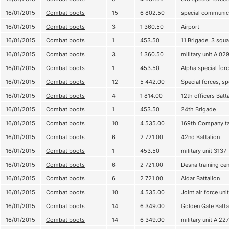
16/01/2015
Combat boots
15
6 802.50
special communic
16/01/2015
Combat boots
3
1 360.50
Airport
16/01/2015
Combat boots
1
453.50
11 Brigade, 3 squ
16/01/2015
Combat boots
3
1 360.50
military unit А 02
16/01/2015
Combat boots
1
453.50
Alpha special forc
16/01/2015
Combat boots
12
5 442.00
Special forces, sp
16/01/2015
Combat boots
4
1 814.00
12th officers Batt
16/01/2015
Combat boots
1
453.50
24th Brigade
16/01/2015
Combat boots
10
4 535.00
169th Company ta
16/01/2015
Combat boots
6
2 721.00
42nd Battalion
16/01/2015
Combat boots
1
453.50
military unit 3137
16/01/2015
Combat boots
6
2 721.00
Desna training cen
16/01/2015
Combat boots
6
2 721.00
Aidar Battalion
16/01/2015
Combat boots
10
4 535.00
Joint air force unit
16/01/2015
Combat boots
14
6 349.00
Golden Gate Batta
16/01/2015
Combat boots
14
6 349.00
military unit А 22