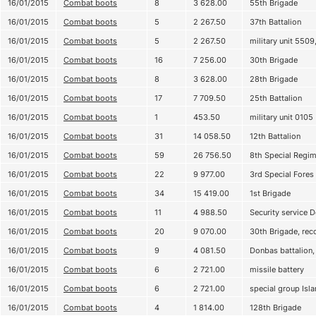
16/01/2015
Combat boots
8
3 628.00
55th Brigade
16/01/2015
Combat boots
5
2 267.50
37th Battalion
16/01/2015
Combat boots
5
2 267.50
military unit 5509,
16/01/2015
Combat boots
16
7 256.00
30th Brigade
16/01/2015
Combat boots
8
3 628.00
28th Brigade
16/01/2015
Combat boots
17
7 709.50
25th Battalion
16/01/2015
Combat boots
1
453.50
military unit 0105
16/01/2015
Combat boots
31
14 058.50
12th Battalion
16/01/2015
Combat boots
59
26 756.50
8th Special Regi
16/01/2015
Combat boots
22
9 977.00
3rd Special Fores
16/01/2015
Combat boots
34
15 419.00
1st Brigade
16/01/2015
Combat boots
11
4 988.50
Security service 
16/01/2015
Combat boots
20
9 070.00
30th Brigade, rec
16/01/2015
Combat boots
9
4 081.50
Donbas battalion, 
16/01/2015
Combat boots
6
2 721.00
missile battery
16/01/2015
Combat boots
6
2 721.00
special group Isl
16/01/2015
Combat boots
4
1 814.00
128th Brigade