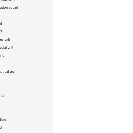
ation squad
ad
97
es unit
ecial unit
alion
ctical team
ter
lion
72