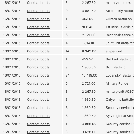
16/01/2015
Combat boots
5
2 267.50
military doctors
16/01/2015
Combat boots
9
4 081.50
Kulchitskiy Battal
16/01/2015
Combat boots
1
453.50
Crimea battalion
16/01/2015
Combat boots
2
906.40
1st missile divisio
16/01/2015
Combat boots
6
2 721.00
Reconnaissance p
16/01/2015
Combat boots
4
1 814.00
Joint unit antiairc
16/01/2015
Combat boots
14
6 349.00
sniper unit
16/01/2015
Combat boots
1
453.50
3rd tank Battalion
16/01/2015
Combat boots
3
1 360.50
Sich Battalion
16/01/2015
Combat boots
34
15 419.00
Lugansk-1 Battali
16/01/2015
Combat boots
6
2 721.00
Military Police
16/01/2015
Combat boots
5
2 267.50
military unit А029
16/01/2015
Combat boots
3
1 360.50
Galychina battali
16/01/2015
Combat boots
3
1 360.50
Security service 
16/01/2015
Combat boots
3
1 360.50
Kyiv regional Secu
16/01/2015
Combat boots
11
4 988.50
Security service 
16/01/2015
Combat boots
8
3 628.00
Security service S