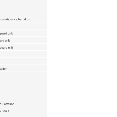
onnaissance battalion
guard unit
rd unit
guard unit
talion
d Battalion
y Seals