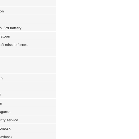
ion
n, 3rd battery
latoon
raft missile forces
on
7
on
Lugansk
rity service
Donetsk
laviansk