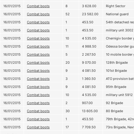
16/01/2015
Combat boots
8
3 628.00
Right Sector
16/01/2015
Combat boots
52
23 582.00
National guard
16/01/2015
Combat boots
1
453.50
54th detached rec
16/01/2015
Combat boots
1
453.50
military unit 3002
16/01/2015
Combat boots
10
4 535.00
Chernigiv border 
16/01/2015
Combat boots
11
4 988.50
Odessa border gua
16/01/2015
Combat boots
5
2 267.50
10 mobile border 
16/01/2015
Combat boots
20
9 070.00
128th Brigade
16/01/2015
Combat boots
9
4 081.50
101st Brigade
16/01/2015
Combat boots
3
1 360.50
ATO provision bat
16/01/2015
Combat boots
9
4 081.50
95th Brigade
16/01/2015
Combat boots
10
4 535.00
military unit 5912
16/01/2015
Combat boots
2
907.00
92 Brigade
16/01/2015
Combat boots
30
13 605.00
80 Brigade
16/01/2015
Combat boots
1
453.50
79th Brigade, 42n
16/01/2015
Combat boots
17
7 709.50
73rs Brigade, Nav