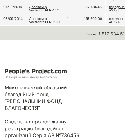
04/10/2014
Далекомір
1
107 485.00
передано в/ч
Vectronix PLRF15C
А3283
08/09/2014
Далекомір
1
115 500.00
передано в/ч
Vectronix PLRF25C
А0224
1 512 634.51 грн
Разом:
Всеукраїнський центр волонтерів
Миколаївський обласний
благодійний фонд
“РЕГІОНАЛЬНИЙ ФОНД
БЛАГОЧЕСТЯ”
Свідоцтво про державну
реєстрацію благодійної
організації Серія АВ №736456