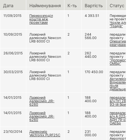
Дата
Найменування
К-ть
Вартість
Статус
11/09/2015
Перерозподіл
1
4 393.51
Переведено
коштів між
на проект
проектами
Чохли для
“Градів”
10/09/2015
Лазерний
2
244
передали
далекомір Newcon
566.00
проекту
LRB 6000 CI
Оперативне
реагування
26/06/2015
Лазерний
2
262
передали до
далекомір Newcon
440.00
проекту
LRB 6000 CI
"Допомога 72
ОМБр"
30/03/2015
Лазерний
1
170 450.00
передали
далекомір Newcon
проекту
LRB 6000 CI
Артилерія.
Відновлення
після
Дебальцевого
14/01/2015
Лазерний
1
188
передали до
далекомір JIR-
400.00
в/ч ПП 2830,
6260
93-ій бригаді
14/01/2015
Лазерний
1
188
передали до
далекомір JIR-
400.00
в/ч А 0224,
6260
АДН 79-ої
ОАЕБр
23/10/2014
Далекомір
2
231
передали
Vectronix PLRF25C
000.00
проекту
Аеропорт