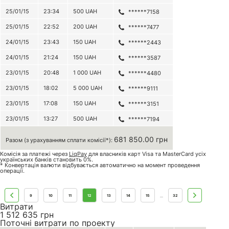
25/01/15
23:34
500
UAH
******7158
25/01/15
22:52
200
UAH
******7477
24/01/15
23:43
150
UAH
******2443
24/01/15
21:24
150
UAH
******3587
23/01/15
20:48
1 000
UAH
******4480
23/01/15
18:02
5 000
UAH
******9111
23/01/15
17:08
150
UAH
******3151
23/01/15
13:27
500
UAH
******7194
681 850.00 грн
Разом (з урахуванням сплати комісії*):
Комісія за платежі через
LiqPay
для власників карт Visa та MasterCard усіх
українських банків становить 0%.
* Конвертація валюти відбувається автоматично на момент проведення
операції.
9
10
11
12
13
14
15
32
...
Витрати
1 512 635
грн
Поточні витрати по проекту