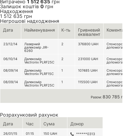
Витрачено
1 512 635
грн
Залишок коштів
0
грн
Надходження
1 512 635
грн
Негрошові надходження
Дата
Найменування
К-ть
Гривневий
Коментар
еквівалент
23/12/14
Лазерний
2
376800
UAH
Спонсорська
далекомір JIR-
допомога
6260
06/10/14
Далекомір
2
231000
UAH
Спонсорська
Vectronix PLRF25C
допомога
08/09/14
Далекомір
1
107485
UAH
Спонсорська
Vectronix PLRF15C
допомога
08/09/14
Далекомір
1
115500
UAH
Спонсорська
Vectronix PLRF25C
допомога
830 785 грн
Разом:
Розрахунковий рахунок
Дата
Час
Сума
Донор
26/01/15
01:15
150
UAH
******0313