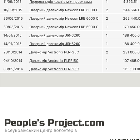
11/09/2015
Перерозподіл коштів між проектами
1
4 393.51
10/09/2015
Лазерний далекомір Newcon LRB 6000 CI
2
244 566.
26/06/2015
Лазерний далекомір Newcon LRB 6000 CI
2
262 440.
30/03/2015
Лазерний далекомір Newcon LRB 6000 CI
1
170 450.0
14/01/2015
Лазерний далекомір JIR-6260
1
188 400.0
14/01/2015
Лазерний далекомір JIR-6260
1
188 400.0
23/10/2014
Далекомір Vectronix PLRF25C
2
231 000.0
04/10/2014
Далекомір Vectronix PLRF15C
1
107 485.0
08/09/2014
Далекомір Vectronix PLRF25C
1
115 500.0
Всеукраїнський центр волонтерів