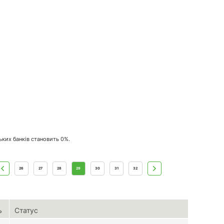
ських банків становить 0%.
26
27
28
29
30
31
32
ь
Статус