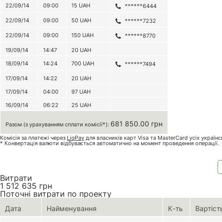
22/09/14
09:00
15
UAH
******6444
22/09/14
09:00
50
UAH
******7232
22/09/14
09:00
150
UAH
******8770
19/09/14
14:47
20
UAH
18/09/14
14:24
700
UAH
******7494
17/09/14
14:22
20
UAH
17/09/14
04:00
97
UAH
16/09/14
06:22
25
UAH
681 850.00 грн
Разом (з урахуванням сплати комісії*):
Комісія за платежі через
LiqPay
для власників карт Visa та MasterCard усіх україн
* Конвертація валюти відбувається автоматично на момент проведення операції.
Витрати
1 512 635
грн
Поточні витрати по проекту
Дата
Найменування
К-ть
Вартіст