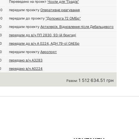
Переведено на проект
Чохли для “Градів”
00
передали проекту
Оперативне реагування
00
передали до проекту
"Допомога 72 ОМБр"
0
передали проекту
Артилерія. Відновлення після Дебальцевого
0
передали до в/ч ПП 2830, 93-ій бригаді
0
передали до в/ч А 0224, АДН 79-ої ОАЕБр
0
передали проекту
Аеропорт
0
передано в/ч А3283
0
передано в/ч А0224
1 512 634.51 грн
Разом: