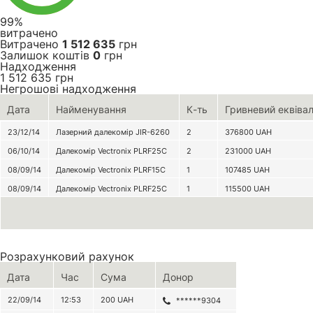
99%
витрачено
Витрачено
1 512 635
грн
Залишок коштів
0
грн
Надходження
1 512 635
грн
Негрошові надходження
Дата
Найменування
К-ть
Гривневий еквіва
23/12/14
Лазерний далекомір JIR-6260
2
376800
UAH
06/10/14
Далекомір Vectronix PLRF25C
2
231000
UAH
08/09/14
Далекомір Vectronix PLRF15C
1
107485
UAH
08/09/14
Далекомір Vectronix PLRF25C
1
115500
UAH
Розрахунковий рахунок
Дата
Час
Сума
Донор
22/09/14
12:53
200
UAH
******9304