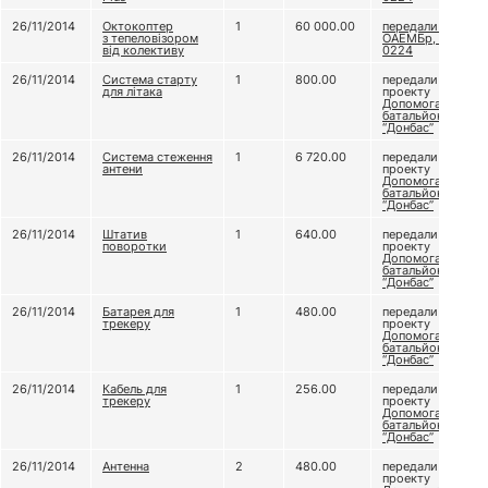
26/11/2014
Октокоптер
1
60 000.00
передали 79
з тепеловізором
ОАЕМБр, в/ч А
від колективу
0224
26/11/2014
Система старту
1
800.00
передали
для літака
проекту
Допомога
батальйону
“Донбас”
26/11/2014
Система стеження
1
6 720.00
передали
антени
проекту
Допомога
батальйону
“Донбас”
26/11/2014
Штатив
1
640.00
передали
поворотки
проекту
Допомога
батальйону
“Донбас”
26/11/2014
Батарея для
1
480.00
передали
трекеру
проекту
Допомога
батальйону
“Донбас”
26/11/2014
Кабель для
1
256.00
передали
трекеру
проекту
Допомога
батальйону
“Донбас”
26/11/2014
Антенна
2
480.00
передали
проекту