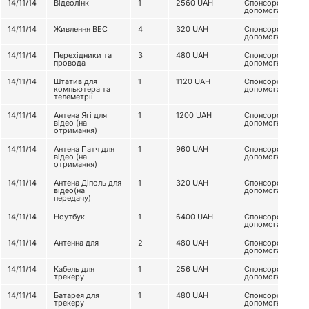
14/11/14
Відеолінк
1
2560
UAH
Спонсорська
допомога
14/11/14
Живлення ВЕС
4
320
UAH
Спонсорська
допомога
14/11/14
Перехідники та
3
480
UAH
Спонсорська
провода
допомога
14/11/14
Штатив для
1
1120
UAH
Спонсорська
компьютера та
допомога
телеметрії
14/11/14
Антена Ягі для
1
1200
UAH
Спонсорська
відео (на
допомога
отримання)
14/11/14
Антена Патч для
1
960
UAH
Спонсорська
відео (на
допомога
отримання)
14/11/14
Антена Діполь для
1
320
UAH
Спонсорська
відео(на
допомога
передачу)
14/11/14
Ноутбук
1
6400
UAH
Спонсорська
допомога
14/11/14
Антенна для
2
480
UAH
Спонсорська
допомога
14/11/14
Кабель для
1
256
UAH
Спонсорська
трекеру
допомога
14/11/14
Батарея для
1
480
UAH
Спонсорська
трекеру
допомога