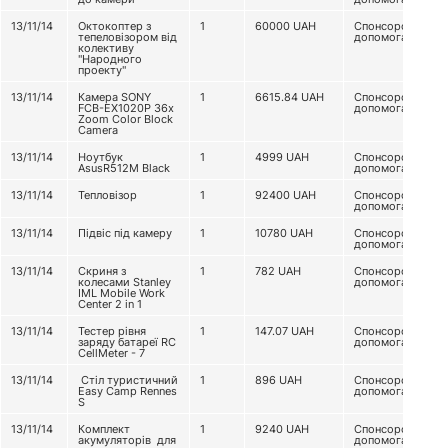
13/11/14
Октокоптер з
1
60000
UAH
Спонсорська
тепеловізором від
допомога
колективу
"Народного
проекту"
13/11/14
Камера SONY
1
6615.84
UAH
Спонсорська
FCB-EX1020P 36x
допомога
Zoom Color Block
Camera
13/11/14
Ноутбук
1
4999
UAH
Спонсорська
AsusR512M Black
допомога
13/11/14
Тепловізор
1
92400
UAH
Спонсорська
допомога
13/11/14
Підвіс під камеру
1
10780
UAH
Спонсорська
допомога
13/11/14
Скриня з
1
782
UAH
Спонсорська
колесами Stanley
допомога
IML Mobile Work
Center 2 in 1
13/11/14
Тестер рівня
1
147.07
UAH
Спонсорська
заряду батареї RC
допомога
CellMeter - 7
13/11/14
Стіл туристичний
1
896
UAH
Спонсорська
Easy Camp Rennes
допомога
S
13/11/14
Комплект
1
9240
UAH
Спонсорська
акумуляторів для
допомога