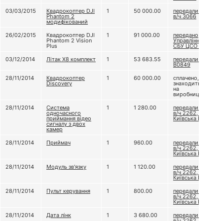
03/03/2015
Квадрокоптер DJI
1
50 000.00
передали до
Phantom 2
в/ч 3066
модифікований
26/02/2015
Квадрокоптер DJI
1
91 000.00
передано
Phantom 2 Vision
Управлінню
Plus
СБУ ЦСО "А"
03/12/2014
Літак Х8 комплект
1
53 683.55
передали В/Ч
В0849
28/11/2014
Квадрокоптер
1
60 000.00
сплачено,
Discovery
знаходиться
на
виробництві
28/11/2014
Система
1
1 280.00
передали до
одночасного
в/ч 2262, бат.
приймання відео
Київська Русь
сигналу з двох
камер
28/11/2014
Приймач
1
960.00
передали до
в/ч 2262, бат.
Київська Русь
28/11/2014
Модуль зв'язку
1
1 120.00
передали до
в/ч 2262, бат.
Київська Русь
28/11/2014
Пульт керування
1
800.00
передали до
в/ч 2262, бат.
Київська Русь
28/11/2014
Дата лінк
1
3 680.00
передали до
в/ч 2262, бат.