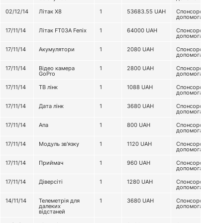
02/12/14
Літак Х8
1
53683.55
UAH
Спонсорська
допомога
17/11/14
Літак FT03A Fenix
1
64000
UAH
Спонсорська
допомога
17/11/14
Акумулятори
1
2080
UAH
Спонсорська
допомога
17/11/14
Відео камера
1
2800
UAH
Спонсорська
GoPro
допомога
17/11/14
ТВ лінк
1
1088
UAH
Спонсорська
допомога
17/11/14
Дата лінк
1
3680
UAH
Спонсорська
допомога
17/11/14
Апа
1
800
UAH
Спонсорська
допомога
17/11/14
Модуль зв'язку
1
1120
UAH
Спонсорська
допомога
17/11/14
Приймач
1
960
UAH
Спонсорська
допомога
17/11/14
Діверсіті
1
1280
UAH
Спонсорська
допомога
14/11/14
Телеметрія для
1
3680
UAH
Спонсорська
далеких
допомога
відстаней