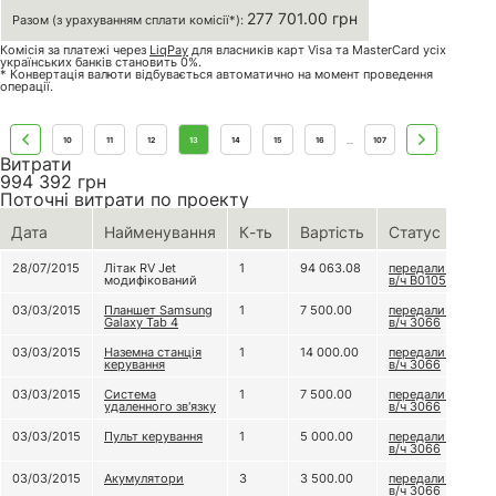
277 701.00 грн
Разом (з урахуванням сплати комісії*):
Комісія за платежі через
LiqPay
для власників карт Visa та MasterCard усіх
українських банків становить 0%.
* Конвертація валюти відбувається автоматично на момент проведення
операції.
10
11
12
13
14
15
16
107
...
Витрати
994 392
грн
Поточні витрати по проекту
Дата
Найменування
К-ть
Вартість
Статус
28/07/2015
Літак RV Jet
1
94 063.08
передали до
модифікований
в/ч В0105
03/03/2015
Планшет Samsung
1
7 500.00
передали до
Galaxy Tab 4
в/ч 3066
03/03/2015
Наземна станція
1
14 000.00
передали до
керування
в/ч 3066
03/03/2015
Система
1
7 500.00
передали до
удаленного зв'язку
в/ч 3066
03/03/2015
Пульт керування
1
5 000.00
передали до
в/ч 3066
03/03/2015
Акумулятори
3
3 500.00
передали до
в/ч 3066