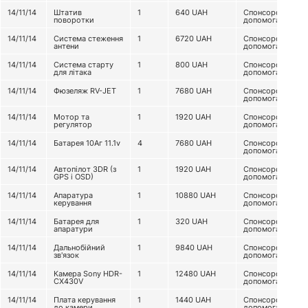
14/11/14
Штатив
1
640
UAH
Спонсорська
поворотки
допомога
14/11/14
Система стеження
1
6720
UAH
Спонсорська
антени
допомога
14/11/14
Система старту
1
800
UAH
Спонсорська
для літака
допомога
14/11/14
Фюзеляж RV-JET
1
7680
UAH
Спонсорська
допомога
14/11/14
Мотор та
1
1920
UAH
Спонсорська
регулятор
допомога
14/11/14
Батарея 10Аг 11.1v
4
7680
UAH
Спонсорська
допомога
14/11/14
Автопілот 3DR (з
1
1920
UAH
Спонсорська
GPS і OSD)
допомога
14/11/14
Апаратура
1
10880
UAH
Спонсорська
керування
допомога
14/11/14
Батарея для
1
320
UAH
Спонсорська
апаратури
допомога
14/11/14
Дальнобійний
1
9840
UAH
Спонсорська
зв'язок
допомога
14/11/14
Камера Sony HDR-
1
12480
UAH
Спонсорська
CX430V
допомога
14/11/14
Плата керування
1
1440
UAH
Спонсорська
до камери
допомога