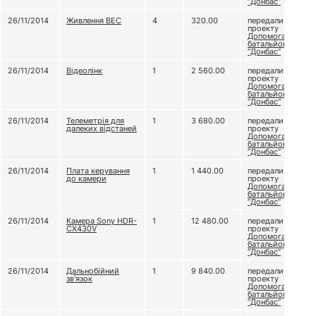
“Донбас”
26/11/2014
Живлення ВЕС
4
320.00
передали
проекту
Допомога
батальйону
“Донбас”
26/11/2014
Відеолінк
1
2 560.00
передали
проекту
Допомога
батальйону
“Донбас”
26/11/2014
Телеметрія для
1
3 680.00
передали
далеких відстаней
проекту
Допомога
батальйону
“Донбас”
26/11/2014
Плата керування
1
1 440.00
передали
до камери
проекту
Допомога
батальйону
“Донбас”
26/11/2014
Камера Sony HDR-
1
12 480.00
передали
CX430V
проекту
Допомога
батальйону
“Донбас”
26/11/2014
Дальнобійний
1
9 840.00
передали
зв'язок
проекту
Допомога
батальйону
“Донбас”