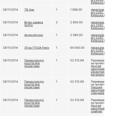
Київська Русь
28/11/2014
ТВ лінк
1
1 088.00
передали до
в/ч 2262, бат.
Київська Русь
28/11/2014
Відео камера
2
2 800.00
передали до
GoPro
в/ч 2262, бат.
Київська Русь
28/11/2014
Акумулятори
1
2 080.00
передали до
в/ч 2262, бат.
Київська Русь
28/11/2014
Літак FT03A Fenix
1
64 000.00
передали до
в/ч 2262, бат.
Київська Русь
28/11/2014
Перерозподіл
1
52 515.69
Переведено
коштів між
на проект
проектами
Другий
народний
десантний
батальйон
28/11/2014
Перерозподіл
1
52 515.69
Переведено
коштів між
на проект
проектами
Перший
народний
спецназівець
28/11/2014
Перерозподіл
1
52 515.69
Переведено
коштів між
на проект
проектами
Другий
народний
снайпер