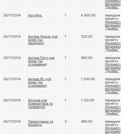
Допомога
батальйону
“Донбас”
26/11/2014
Ноутбук
1
6 400.00
передали
проекту
Допомога
батальйону
“Донбас”
26/11/2014
Антена Діполь для
1
320.00
передали
відео (на
проекту
передачу)
Допомога
батальйону
“Донбас”
26/11/2014
Антена Патч для
1
960.00
передали
відео (на
проекту
отримання)
Допомога
батальйону
“Донбас”
26/11/2014
Антена Ягі для
1
1 200.00
передали
відео (на
проекту
отримання)
Допомога
батальйону
“Донбас”
26/11/2014
Штатив для
1
1 120.00
передали
компьютера та
проекту
телеметрії
Допомога
батальйону
“Донбас”
26/11/2014
Перехідники та
3
480.00
передали
провода
проекту
Допомога
батальйону