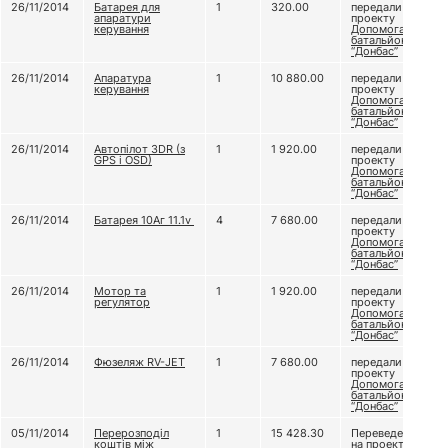
26/11/2014
Батарея для
1
320.00
передали
апаратури
проекту
керування
Допомога
батальйону
“Донбас”
26/11/2014
Апаратура
1
10 880.00
передали
керування
проекту
Допомога
батальйону
“Донбас”
26/11/2014
Автопілот 3DR (з
1
1 920.00
передали
GPS і OSD)
проекту
Допомога
батальйону
“Донбас”
26/11/2014
Батарея 10Аг 11.1v
4
7 680.00
передали
проекту
Допомога
батальйону
“Донбас”
26/11/2014
Мотор та
1
1 920.00
передали
регулятор
проекту
Допомога
батальйону
“Донбас”
26/11/2014
Фюзеляж RV-JET
1
7 680.00
передали
проекту
Допомога
батальйону
“Донбас”
05/11/2014
Перерозподіл
1
15 428.30
Переведено
коштів між
на проект