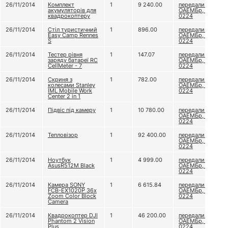
26/11/2014
Комплект
1
9 240.00
передали 79
акумуляторів для
ОАЕМБр, в/ч А
квадрокоптеру
0224
26/11/2014
Стіл туристичний
1
896.00
передали 79
Easy Camp Rennes
ОАЕМБр, в/ч А
S
0224
26/11/2014
Тестер рівня
1
147.07
передали 79
заряду батареї RC
ОАЕМБр, в/ч А
CellMeter - 7
0224
26/11/2014
Скриня з
1
782.00
передали 79
колесами Stanley
ОАЕМБр, в/ч А
IML Mobile Work
0224
Center 2 in 1
26/11/2014
Підвіс під камеру
1
10 780.00
передали 79
ОАЕМБр, в/ч А
0224
26/11/2014
Тепловізор
1
92 400.00
передали 79
ОАЕМБр, в/ч А
0224
26/11/2014
Ноутбук
1
4 999.00
передали 79
AsusR512M Black
ОАЕМБр, в/ч А
0224
26/11/2014
Камера SONY
1
6 615.84
передали 79
FCB-EX1020P 36x
ОАЕМБр, в/ч А
Zoom Color Block
0224
Camera
26/11/2014
Квадрокоптер DJI
1
46 200.00
передали 79
Phantom 2 Vision
ОАЕМБр, в/ч А
Plus
0224