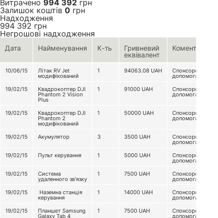
Витрачено
994 392
грн
Залишок коштів
0
грн
Надходження
994 392
грн
Негрошові надходження
Дата
Найменування
К-ть
Гривневий
Коментар
еквівалент
10/06/15
Літак RV Jet
1
94063.08
UAH
Спонсорська
модифікований
допомога
19/02/15
Квадрокоптер DJI
1
91000
UAH
Спонсорська
Phantom 2 Vision
допомога
Plus
19/02/15
Квадрокоптер DJI
1
50000
UAH
Спонсорська
Phantom 2
допомога
модифікований
19/02/15
Акумулятор
3
3500
UAH
Спонсорська
допомога
19/02/15
Пульт керування
1
5000
UAH
Спонсорська
допомога
19/02/15
Система
1
7500
UAH
Спонсорська
удаленного зв'язку
допомога
19/02/15
Наземна станція
1
14000
UAH
Спонсорська
керування
допомога
19/02/15
Планшет Samsung
1
7500
UAH
Спонсорська
Galaxy Tab 4
допомога