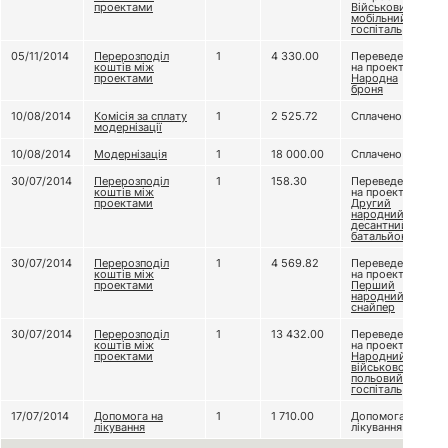
проектами
Військовий
мобільний
госпіталь
05/11/2014
Перерозподіл
1
4 330.00
Переведено
коштів між
на проект
проектами
Народна
броня
10/08/2014
Комісія за сплату
1
2 525.72
Сплачено
модернізації
10/08/2014
Модернізація
1
18 000.00
Сплачено
30/07/2014
Перерозподіл
1
158.30
Переведено
коштів між
на проект
проектами
Другий
народний
десантний
батальйон
30/07/2014
Перерозподіл
1
4 569.82
Переведено
коштів між
на проект
проектами
Перший
народний
снайпер
30/07/2014
Перерозподіл
1
13 432.00
Переведено
коштів між
на проект
проектами
Народний
військово-
польовий
госпіталь
17/07/2014
Допомога на
1
1 710.00
Допомога на
лікування
лікування