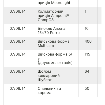
приціл Meprolight
07/06/14
Коліматорний
1
приціл Aimpoint®
CompC3
07/06/14
Бінокль Arsenal
10
15×70 Porro
07/06/14
Військова форма
400
Multicam
07/06/14
Війскова форма б/
115
у
(доукомплектація)
07/06/14
Шолом
64
кевларовий
Шуберт
07/06/14
Спальник та
50
каремат