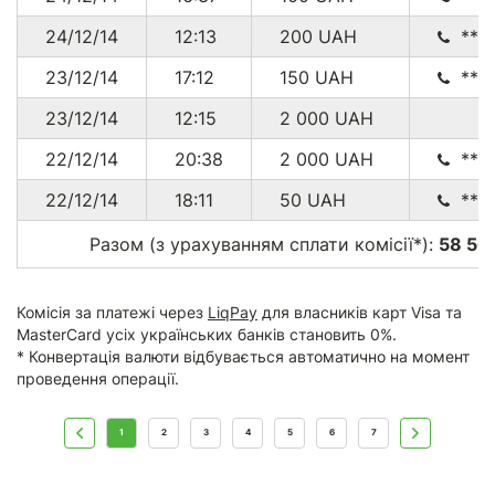
24/12/14
12:13
200
UAH
***
23/12/14
17:12
150
UAH
****
23/12/14
12:15
2 000
UAH
22/12/14
20:38
2 000
UAH
****
22/12/14
18:11
50
UAH
****
Разом (з урахуванням сплати комісії*):
58 50
Комісія за платежі через
LiqPay
для власників карт Visa та
MasterCard усіх українських банків становить 0%.
* Конвертація валюти відбувається автоматично на момент
проведення операції.
1
2
3
4
5
6
7