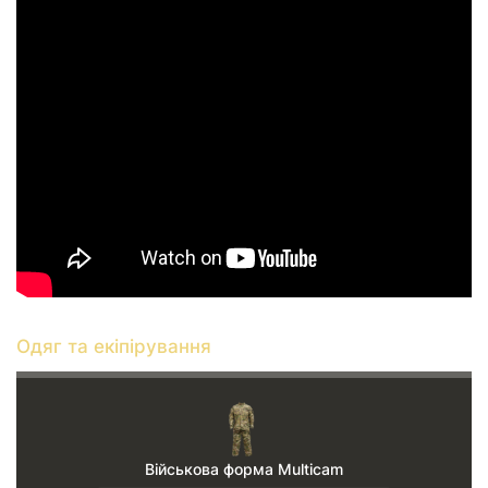
Одяг та екіпірування
Військова форма Multicam