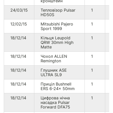
кронштейн
24/03/15
Тепловізор Pulsar
1
HD50S
12/02/15
Mitsubishi Pajero
1
Sport 1999
18/12/14
Кільця Leupold
1
QRW 30mm High
Matte
18/12/14
Чохол ALLEN
1
Remington
18/12/14
Глушник ASE
1
ULTRA SL9
18/12/14
Приціл Bushnell
1
ERS 6-24x 50mm
18/12/14
Цифрова нічна
1
насадка Pulsar
Forward DFA75