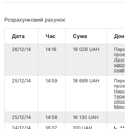
Розрахунковий рахунок
Дата
Час
Сума
Доно
26/12/14
14:16
19 028
UAH
Перев
проек
Други
народ
снайп
25/12/14
14:59
18 689
UAH
Перев
проек
Народ
терит
оборо
Микол
25/12/14
14:58
16 130
UAH
24/12/14
16:37
100
UAH
****