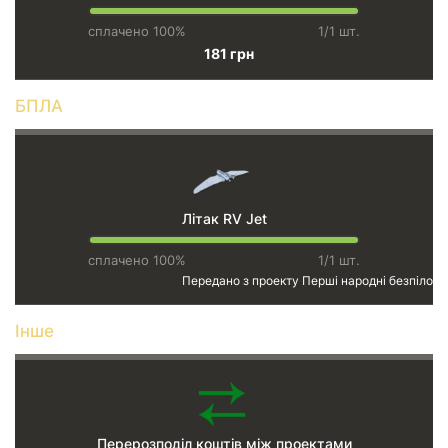
сплачено 100%
1/1 шт.
181 грн
БПЛА
Літак RV Jet
сплачено 100%
1/1 шт.
Передано з проекту
Перші народні безпілотн
Інше
Перерозподіл коштів між проектами