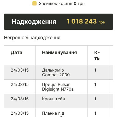
Залишок коштів
0
грн
1 018 243
Надходження
грн
Негрошові надходження
Дата
Найменування
К-
ть
24/03/15
Дальномір
1
Combat 2000
24/03/15
Приціл Pulsar
1
Digisight N770a
24/03/15
Кронштейн
1
24/03/15
Планка під
1