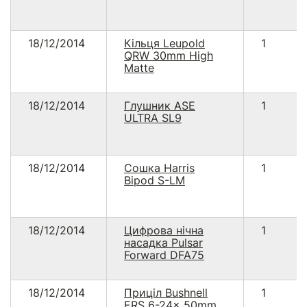
18/12/2014
Кільця Leupold
1
QRW 30mm High
Matte
18/12/2014
Глушник ASE
1
ULTRA SL9
18/12/2014
Сошка Harris
1
Bipod S-LM
18/12/2014
Цифрова нічна
1
насадка Pulsar
Forward DFA75
18/12/2014
Приціл Bushnell
1
ERS 6-24x 50mm