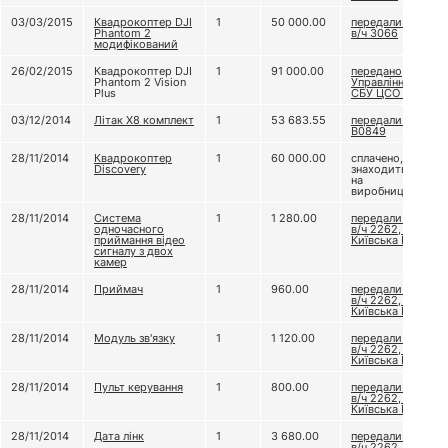
03/03/2015
Квадрокоптер DJI
1
50 000.00
передали до
Phantom 2
в/ч 3066
модифікований
26/02/2015
Квадрокоптер DJI
1
91 000.00
передано
Phantom 2 Vision
Управлінню
Plus
СБУ ЦСО "А"
03/12/2014
Літак Х8 комплект
1
53 683.55
передали В/Ч
В0849
28/11/2014
Квадрокоптер
1
60 000.00
сплачено,
Discovery
знаходиться
на
виробництві
28/11/2014
Система
1
1 280.00
передали до
одночасного
в/ч 2262, бат.
приймання відео
Київська Русь
сигналу з двох
камер
28/11/2014
Приймач
1
960.00
передали до
в/ч 2262, бат.
Київська Русь
28/11/2014
Модуль зв'язку
1
1 120.00
передали до
в/ч 2262, бат.
Київська Русь
28/11/2014
Пульт керування
1
800.00
передали до
в/ч 2262, бат.
Київська Русь
28/11/2014
Дата лінк
1
3 680.00
передали до
в/ч 2262, бат.