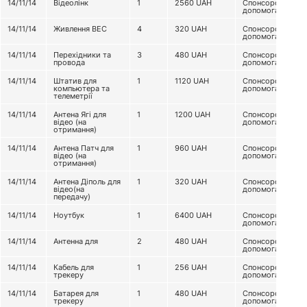
14/11/14
Відеолінк
1
2560
UAH
Спонсорська
допомога
14/11/14
Живлення ВЕС
4
320
UAH
Спонсорська
допомога
14/11/14
Перехідники та
3
480
UAH
Спонсорська
провода
допомога
14/11/14
Штатив для
1
1120
UAH
Спонсорська
компьютера та
допомога
телеметрії
14/11/14
Антена Ягі для
1
1200
UAH
Спонсорська
відео (на
допомога
отримання)
14/11/14
Антена Патч для
1
960
UAH
Спонсорська
відео (на
допомога
отримання)
14/11/14
Антена Діполь для
1
320
UAH
Спонсорська
відео(на
допомога
передачу)
14/11/14
Ноутбук
1
6400
UAH
Спонсорська
допомога
14/11/14
Антенна для
2
480
UAH
Спонсорська
допомога
14/11/14
Кабель для
1
256
UAH
Спонсорська
трекеру
допомога
14/11/14
Батарея для
1
480
UAH
Спонсорська
трекеру
допомога