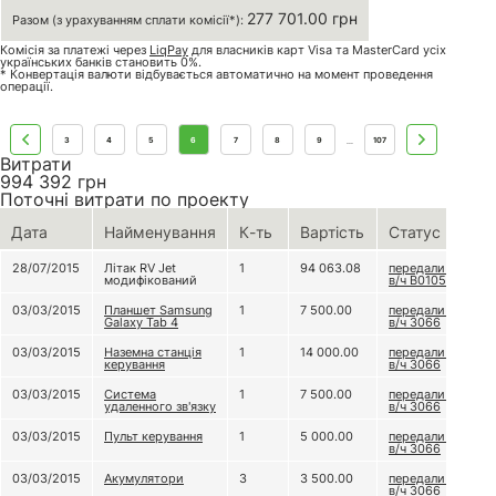
277 701.00 грн
Разом (з урахуванням сплати комісії*):
Комісія за платежі через
LiqPay
для власників карт Visa та MasterCard усіх
українських банків становить 0%.
* Конвертація валюти відбувається автоматично на момент проведення
операції.
3
4
5
6
7
8
9
107
...
Витрати
994 392
грн
Поточні витрати по проекту
Дата
Найменування
К-ть
Вартість
Статус
28/07/2015
Літак RV Jet
1
94 063.08
передали до
модифікований
в/ч В0105
03/03/2015
Планшет Samsung
1
7 500.00
передали до
Galaxy Tab 4
в/ч 3066
03/03/2015
Наземна станція
1
14 000.00
передали до
керування
в/ч 3066
03/03/2015
Система
1
7 500.00
передали до
удаленного зв'язку
в/ч 3066
03/03/2015
Пульт керування
1
5 000.00
передали до
в/ч 3066
03/03/2015
Акумулятори
3
3 500.00
передали до
в/ч 3066