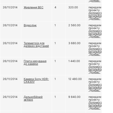
“Донбас”
26/11/2014
Живлення ВЕС
4
320.00
передали
проекту
Допомога
батальйону
“Донбас”
26/11/2014
Відеолінк
1
2 560.00
передали
проекту
Допомога
батальйону
“Донбас”
26/11/2014
Телеметрія для
1
3 680.00
передали
далеких відстаней
проекту
Допомога
батальйону
“Донбас”
26/11/2014
Плата керування
1
1 440.00
передали
до камери
проекту
Допомога
батальйону
“Донбас”
26/11/2014
Камера Sony HDR-
1
12 480.00
передали
CX430V
проекту
Допомога
батальйону
“Донбас”
26/11/2014
Дальнобійний
1
9 840.00
передали
зв'язок
проекту
Допомога
батальйону
“Донбас”