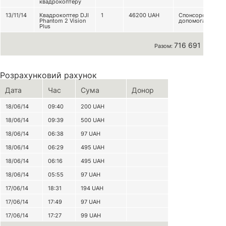
квадрокоптеру
13/11/14
Квадрокоптер DJI
1
46200
UAH
Спонсорська
Phantom 2 Vision
допомога
Plus
716 691 грн
Разом:
Розрахунковий рахунок
Дата
Час
Сума
Донор
18/06/14
09:40
200
UAH
18/06/14
09:39
500
UAH
18/06/14
06:38
97
UAH
18/06/14
06:29
495
UAH
18/06/14
06:16
495
UAH
18/06/14
05:55
97
UAH
17/06/14
18:31
194
UAH
17/06/14
17:49
97
UAH
17/06/14
17:27
99
UAH