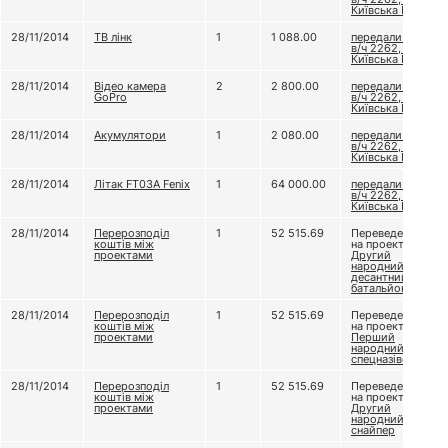
Київська Русь
28/11/2014
ТВ лінк
1
1 088.00
передали до
в/ч 2262, бат.
Київська Русь
28/11/2014
Відео камера
2
2 800.00
передали до
GoPro
в/ч 2262, бат.
Київська Русь
28/11/2014
Акумулятори
1
2 080.00
передали до
в/ч 2262, бат.
Київська Русь
28/11/2014
Літак FT03A Fenix
1
64 000.00
передали до
в/ч 2262, бат.
Київська Русь
28/11/2014
Перерозподіл
1
52 515.69
Переведено
коштів між
на проект
проектами
Другий
народний
десантний
батальйон
28/11/2014
Перерозподіл
1
52 515.69
Переведено
коштів між
на проект
проектами
Перший
народний
спецназівець
28/11/2014
Перерозподіл
1
52 515.69
Переведено
коштів між
на проект
проектами
Другий
народний
снайпер