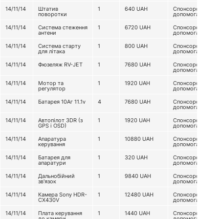
14/11/14
Штатив
1
640
UAH
Спонсорська
поворотки
допомога
14/11/14
Система стеження
1
6720
UAH
Спонсорська
антени
допомога
14/11/14
Система старту
1
800
UAH
Спонсорська
для літака
допомога
14/11/14
Фюзеляж RV-JET
1
7680
UAH
Спонсорська
допомога
14/11/14
Мотор та
1
1920
UAH
Спонсорська
регулятор
допомога
14/11/14
Батарея 10Аг 11.1v
4
7680
UAH
Спонсорська
допомога
14/11/14
Автопілот 3DR (з
1
1920
UAH
Спонсорська
GPS і OSD)
допомога
14/11/14
Апаратура
1
10880
UAH
Спонсорська
керування
допомога
14/11/14
Батарея для
1
320
UAH
Спонсорська
апаратури
допомога
14/11/14
Дальнобійний
1
9840
UAH
Спонсорська
зв'язок
допомога
14/11/14
Камера Sony HDR-
1
12480
UAH
Спонсорська
CX430V
допомога
14/11/14
Плата керування
1
1440
UAH
Спонсорська
до камери
допомога