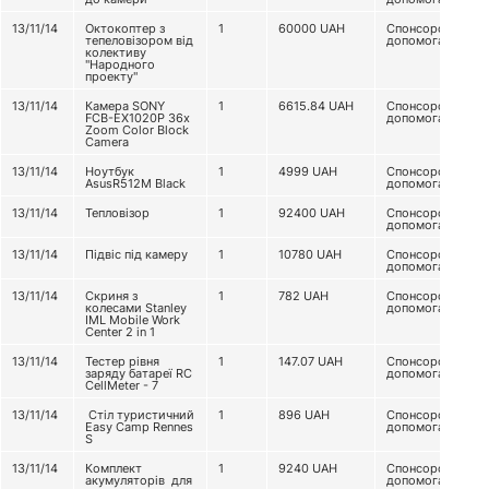
13/11/14
Октокоптер з
1
60000
UAH
Спонсорська
тепеловізором від
допомога
колективу
"Народного
проекту"
13/11/14
Камера SONY
1
6615.84
UAH
Спонсорська
FCB-EX1020P 36x
допомога
Zoom Color Block
Camera
13/11/14
Ноутбук
1
4999
UAH
Спонсорська
AsusR512M Black
допомога
13/11/14
Тепловізор
1
92400
UAH
Спонсорська
допомога
13/11/14
Підвіс під камеру
1
10780
UAH
Спонсорська
допомога
13/11/14
Скриня з
1
782
UAH
Спонсорська
колесами Stanley
допомога
IML Mobile Work
Center 2 in 1
13/11/14
Тестер рівня
1
147.07
UAH
Спонсорська
заряду батареї RC
допомога
CellMeter - 7
13/11/14
Стіл туристичний
1
896
UAH
Спонсорська
Easy Camp Rennes
допомога
S
13/11/14
Комплект
1
9240
UAH
Спонсорська
акумуляторів для
допомога