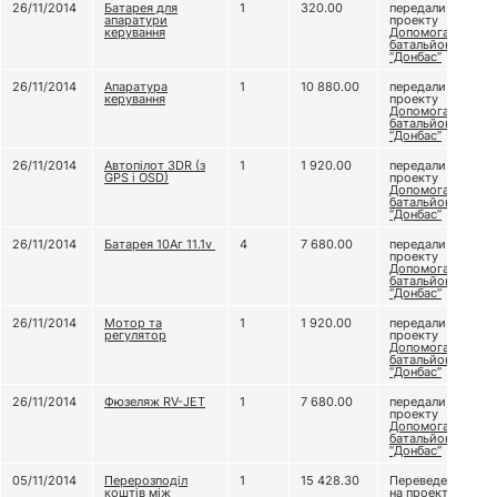
26/11/2014
Батарея для
1
320.00
передали
апаратури
проекту
керування
Допомога
батальйону
“Донбас”
26/11/2014
Апаратура
1
10 880.00
передали
керування
проекту
Допомога
батальйону
“Донбас”
26/11/2014
Автопілот 3DR (з
1
1 920.00
передали
GPS і OSD)
проекту
Допомога
батальйону
“Донбас”
26/11/2014
Батарея 10Аг 11.1v
4
7 680.00
передали
проекту
Допомога
батальйону
“Донбас”
26/11/2014
Мотор та
1
1 920.00
передали
регулятор
проекту
Допомога
батальйону
“Донбас”
26/11/2014
Фюзеляж RV-JET
1
7 680.00
передали
проекту
Допомога
батальйону
“Донбас”
05/11/2014
Перерозподіл
1
15 428.30
Переведено
коштів між
на проект