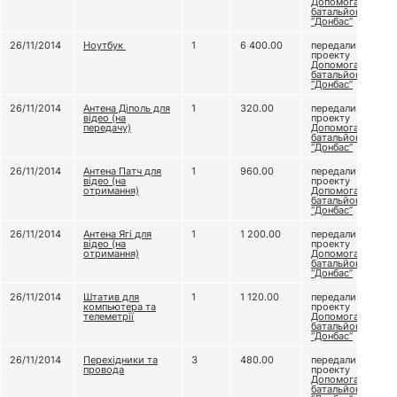
Допомога
батальйону
“Донбас”
26/11/2014
Ноутбук
1
6 400.00
передали
проекту
Допомога
батальйону
“Донбас”
26/11/2014
Антена Діполь для
1
320.00
передали
відео (на
проекту
передачу)
Допомога
батальйону
“Донбас”
26/11/2014
Антена Патч для
1
960.00
передали
відео (на
проекту
отримання)
Допомога
батальйону
“Донбас”
26/11/2014
Антена Ягі для
1
1 200.00
передали
відео (на
проекту
отримання)
Допомога
батальйону
“Донбас”
26/11/2014
Штатив для
1
1 120.00
передали
компьютера та
проекту
телеметрії
Допомога
батальйону
“Донбас”
26/11/2014
Перехідники та
3
480.00
передали
провода
проекту
Допомога
батальйону