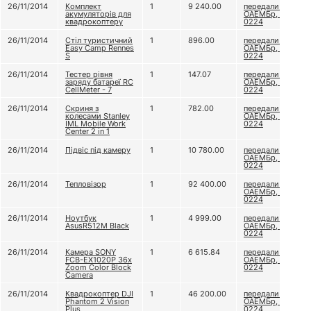
26/11/2014
Комплект
1
9 240.00
передали 79
акумуляторів для
ОАЕМБр, в/ч А
квадрокоптеру
0224
26/11/2014
Стіл туристичний
1
896.00
передали 79
Easy Camp Rennes
ОАЕМБр, в/ч А
S
0224
26/11/2014
Тестер рівня
1
147.07
передали 79
заряду батареї RC
ОАЕМБр, в/ч А
CellMeter - 7
0224
26/11/2014
Скриня з
1
782.00
передали 79
колесами Stanley
ОАЕМБр, в/ч А
IML Mobile Work
0224
Center 2 in 1
26/11/2014
Підвіс під камеру
1
10 780.00
передали 79
ОАЕМБр, в/ч А
0224
26/11/2014
Тепловізор
1
92 400.00
передали 79
ОАЕМБр, в/ч А
0224
26/11/2014
Ноутбук
1
4 999.00
передали 79
AsusR512M Black
ОАЕМБр, в/ч А
0224
26/11/2014
Камера SONY
1
6 615.84
передали 79
FCB-EX1020P 36x
ОАЕМБр, в/ч А
Zoom Color Block
0224
Camera
26/11/2014
Квадрокоптер DJI
1
46 200.00
передали 79
Phantom 2 Vision
ОАЕМБр, в/ч А
Plus
0224