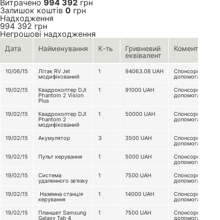
Витрачено
994 392
грн
Залишок коштів
0
грн
Надходження
994 392
грн
Негрошові надходження
Дата
Найменування
К-ть
Гривневий
Коментар
еквівалент
10/06/15
Літак RV Jet
1
94063.08
UAH
Спонсорська
модифікований
допомога
19/02/15
Квадрокоптер DJI
1
91000
UAH
Спонсорська
Phantom 2 Vision
допомога
Plus
19/02/15
Квадрокоптер DJI
1
50000
UAH
Спонсорська
Phantom 2
допомога
модифікований
19/02/15
Акумулятор
3
3500
UAH
Спонсорська
допомога
19/02/15
Пульт керування
1
5000
UAH
Спонсорська
допомога
19/02/15
Система
1
7500
UAH
Спонсорська
удаленного зв'язку
допомога
19/02/15
Наземна станція
1
14000
UAH
Спонсорська
керування
допомога
19/02/15
Планшет Samsung
1
7500
UAH
Спонсорська
Galaxy Tab 4
допомога