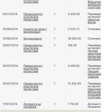
проектами
Військовий
мобільний
госпіталь
05/11/2014
Перерозподіл
1
4 330.00
Переведено
коштів між
на проект
проектами
Народна
броня
10/08/2014
Комісія за сплату
1
2 525.72
Сплачено
модернізації
10/08/2014
Модернізація
1
18 000.00
Сплачено
30/07/2014
Перерозподіл
1
158.30
Переведено
коштів між
на проект
проектами
Другий
народний
десантний
батальйон
30/07/2014
Перерозподіл
1
4 569.82
Переведено
коштів між
на проект
проектами
Перший
народний
снайпер
30/07/2014
Перерозподіл
1
13 432.00
Переведено
коштів між
на проект
проектами
Народний
військово-
польовий
госпіталь
17/07/2014
Допомога на
1
1 710.00
Допомога на
лікування
лікування