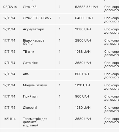
02/12/14
Літак Х8
1
53683.55
UAH
Спонсорська
допомога
17/11/14
Літак FT03A Fenix
1
64000
UAH
Спонсорська
допомога
17/11/14
Акумулятори
1
2080
UAH
Спонсорська
допомога
17/11/14
Відео камера
1
2800
UAH
Спонсорська
GoPro
допомога
17/11/14
ТВ лінк
1
1088
UAH
Спонсорська
допомога
17/11/14
Дата лінк
1
3680
UAH
Спонсорська
допомога
17/11/14
Апа
1
800
UAH
Спонсорська
допомога
17/11/14
Модуль зв'язку
1
1120
UAH
Спонсорська
допомога
17/11/14
Приймач
1
960
UAH
Спонсорська
допомога
17/11/14
Діверсіті
1
1280
UAH
Спонсорська
допомога
14/11/14
Телеметрія для
1
3680
UAH
Спонсорська
далеких
допомога
відстаней