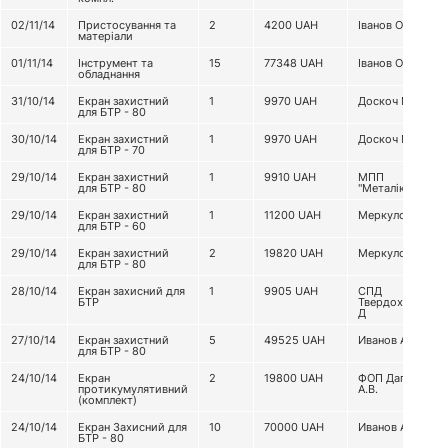
02/11/14
Пристосування та
2
4200
UAH
Іванов О.С.
матеріали
01/11/14
Інструмент та
15
77348
UAH
Іванов О.С.
обладнання
31/10/14
Екран захистний
1
9970
UAH
Доскоч М.В
для БТР - 80
30/10/14
Екран захистний
1
9970
UAH
Доскоч М.В
для БТР - 70
29/10/14
Екран захистний
1
9910
UAH
МПП
для БТР - 80
"Металіка"
29/10/14
Екран захистний
1
11200
UAH
Меркулов Д.Г.
для БТР - 60
29/10/14
Екран захистний
2
19820
UAH
Меркулов Д.Г.
для БТР - 80
28/10/14
Екран захисний для
1
9905
UAH
СПД
БТР
Твердохдлебов
Д
27/10/14
Екран захистний
5
49525
UAH
Иванов А.С.
для БТР - 80
24/10/14
Екран
2
19800
UAH
ФОП Дагабян
протикумулятивний
А.В.
(комплект)
24/10/14
Екран Захисний для
10
70000
UAH
Иванов А.С.
БТР - 80