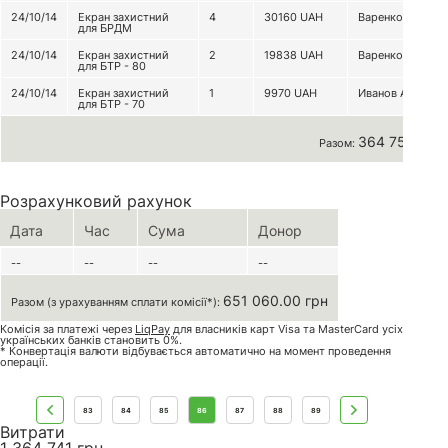
24/10/14
Екран захистний
4
30160
UAH
Варенко С.А.
для БРДМ
24/10/14
Екран захистний
2
19838
UAH
Варенко С.А.
для БТР - 80
24/10/14
Екран захистний
1
9970
UAH
Иванов А.С.
для БТР - 70
364 757 грн
Разом:
Розрахунковий рахунок
Дата
Час
Сума
Донор
--
--
--
--
651 060.00 грн
Разом (з урахуванням сплати комісії*):
Комісія за платежі через
LiqPay
для власників карт Visa та MasterCard усіх
українських банків становить 0%.
* Конвертація валюти відбувається автоматично на момент проведення
операції.
83
84
85
86
87
88
89
Витрати