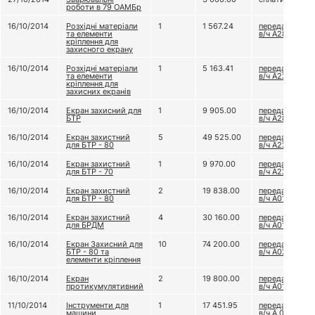
роботи в 79 ОАМБр
16/10/2014
Розхідні матеріали
1
1 567.24
передали до
та елементи
в/ч А2802
кріплення для
захисного екрану
16/10/2014
Розхідні матеріали
1
5 163.41
передали до
та елементи
в/ч А2277
кріплення для
захисних екранів
16/10/2014
Екран захисний для
1
9 905.00
передали до
БТР
в/ч А2802
16/10/2014
Екран захистний
5
49 525.00
передали до
для БТР - 80
в/ч А2277
16/10/2014
Екран захистний
1
9 970.00
передали до
для БТР - 70
в/ч А2277
16/10/2014
Екран захистний
2
19 838.00
передали до
для БТР - 80
в/ч А0139
16/10/2014
Екран захистний
4
30 160.00
передали до
для БРДМ
в/ч А0139
16/10/2014
Екран Захисний для
10
74 200.00
передали до
БТР - 80 та
в/ч А0224
елементи кріплення
16/10/2014
Екран
2
19 800.00
передали до
протикумулятивний
в/ч А0139
11/10/2014
Інструменти для
1
17 451.95
передали до
машини
в/ч А 0224