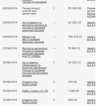
техобслуговування
26/09/2014
Перерозподіл
1
55 000.00
Переведено
коштів між
на проект
проектами
Морські
котики
04/09/2014
Інструменти та
--
62 302.32
передано до
витратні матеріали
в/ч А 0224
для виготовлення
захисних екранів
04/09/2014
Метал для
--
189 579.33
передано до
виготовлення
в/ч А 0224
захисних екранів
21/08/2014
Витратні матеріали
--
15 965.13
передали до
для виготовленні
в/ч А 0224
захисних екранів
для 70 ОАМБр
15/08/2014
Інструменти,
1
25 333.72
передали до
обладнання та
в/ч А 0224
розхідні матеріали
для виготовлення
протикумулятивних
екранів
15/08/2014
Кувалда 2кг,
5
270.00
передали до
Budmonster
в/ч А 0224
15/08/2014
Набір голівок 22-50
1
1 299.00
передали до
в/ч А 0224
15/08/2014
Кувалда 4кг,
5
400.00
передали до
Budmonster
в/ч А 0224