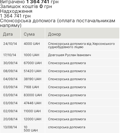
Витрачено
1 364 741
грн
Залишок коштів
0
грн
Надходження
1 364 741
грн
Спонсорська допомога (оплата постачальникам
напряму)
Дата
Сума
Донор
24/10/14
4000
UAH
Спонсорська допомога від Херсонського
суднобудівного ліцею
17/10/14
1000
UAH
Довгошея Руслан Іванович
30/09/14
67000
UAH
Спонсорська допомога
08/09/14
51420
UAH
Спонсорська допомога
04/09/14
38190
UAH
Спонсорська допомога
03/09/14
7168
UAH
Спонсорська допомога
03/09/14
83000
UAH
Спонсорська допомога
03/09/14
47446
UAH
Спонсорська допомога
02/09/14
11000
UAH
Спонсорська допомога
20/08/14
12000
UAH
Спонсорська допомога
13/08/14
10
спонсорська допомога
500
UAH