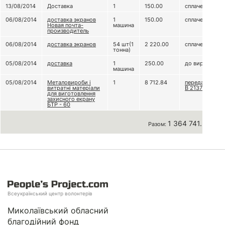
13/08/2014
Доставка
1
150.00
сплачено
06/08/2014
доставка экранов
1
150.00
сплачено
Новая почта-
машина
производитель
06/08/2014
доставка экранов
54 шт(1
2 220.00
сплачено
тонна)
05/08/2014
доставка
1
250.00
до виробника
машина
05/08/2014
Металовироби і
1
8 712.84
передано в/ч
витратні матеріали
В 2137
для виготовлення
захисного екрану
БТР - 60
1 364 741.38 грн
Разом:
Всеукраїнський центр волонтерів
Миколаївський обласний
благодійний фонд