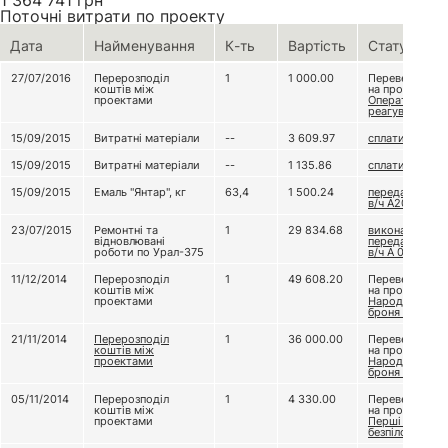
1 364 741
грн
Поточні витрати по проекту
Дата
Найменування
К-ть
Вартість
Статус
27/07/2016
Перерозподіл
1
1 000.00
Переведено
коштів між
на проект
проектами
Оперативне
реагування
15/09/2015
Витратні матеріали
--
3 609.97
сплатили
15/09/2015
Витратні матеріали
--
1 135.86
сплатили
15/09/2015
Емаль "Янтар", кг
63,4
1 500.24
передали до
в/ч А2062
23/07/2015
Ремонтні та
1
29 834.68
виконано,
відновлювані
передали до
роботи по Урал-375
в/ч А 0224
11/12/2014
Перерозподіл
1
49 608.20
Переведено
коштів між
на проект
проектами
Народна
броня 2
21/11/2014
Перерозподіл
1
36 000.00
Переведено
коштів між
на проект
проектами
Народна
броня 2
05/11/2014
Перерозподіл
1
4 330.00
Переведено
коштів між
на проект
проектами
Перші народні
безпілотники