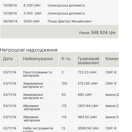
13/08/14
6 200
UAH
спонсорська допомога
12/08/14
5 000
UAH
спонсорська допомога
08/08/14
5000
UAH
Пішак Дмитро Михайлович
348 924 грн
Разом:
Негрошові надходження
Дата
Найменування
К-ть
Гривневий
Коментар
еквівалент
03/11/14
Пристосування та
2
723.23
UAH
СМУ-8
матеріали
03/11/14
Зварювальні
150
5151.85
UAH
СМУ-8
матеріали кг.
03/11/14
Зварювальні
50
880
UAH
Іванов Д.С
матеріали кг.
03/11/14
Абразивні
115
2851.94
UAH
Іванов О.С.
матеріали
03/11/14
Абразивні
115
464.50
UAH
Іванов О.С.
матеріали
02/11/14
Набір інструментів
13
3069.56
UAH
СМУ-8
компл.