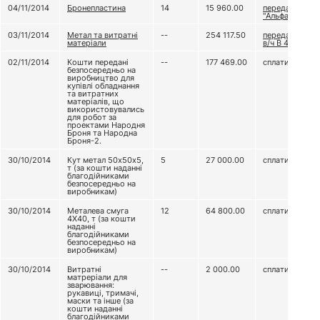
04/11/2014
Бронепластина
14
15 960.00
передали ЦСО
"Альфа"
03/11/2014
Метал та витратні
--
254 117.50
передали до
матеріали
в/ч В 4067
02/11/2014
Кошти передані
--
177 469.00
сплатили
безпосередньо на
виробництво для
купівлі обладнання
та витратних
матеріалів, що
використовувались
для робот за
проектами Народня
Броня та Народна
Броня-2.
30/10/2014
Кут метал 50х50х5,
5
27 000.00
сплатили
т (за кошти наданні
благодійниками
безпосередньо на
виробникам)
30/10/2014
Металева смуга
12
64 800.00
сплатили
4Х40, т (за кошти
наданні
благодійниками
безпосередньо на
виробникам)
30/10/2014
Витратні
--
2 000.00
сплатили
матреріали для
зварювання:
рукавиці, тримачі,
маски та інше (за
кошти наданні
благодійниками