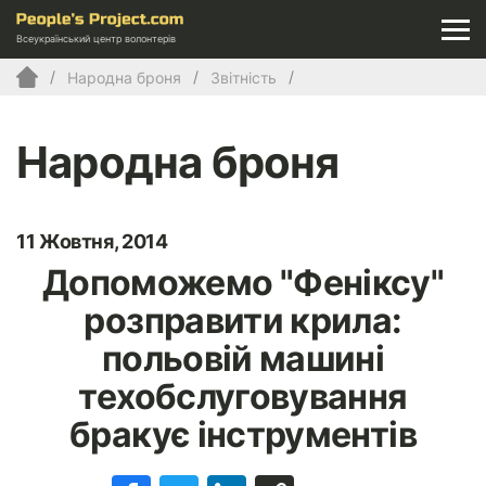
Всеукраїнський центр волонтерів
Народна броня
Звітність
Народна броня
11 Жовтня, 2014
Допоможемо "Феніксу"
розправити крила:
польовій машині
техобслуговування
бракує інструментів