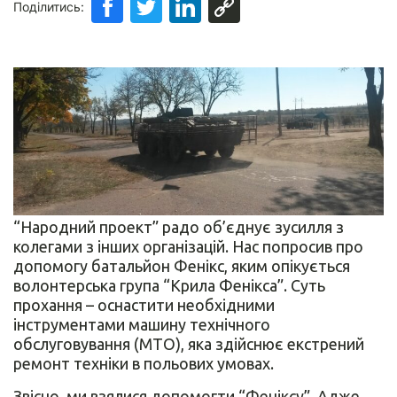
Поділитись:
“Народний проект” радо об’єднує зусилля з
колегами з інших організацій. Нас попросив про
допомогу батальйон Фенікс, яким опікується
волонтерська група “Крила Фенікса”. Суть
прохання – оснастити необхідними
інструментами машину технічного
обслуговування (МТО), яка здійснює екстрений
ремонт техніки в польових умовах.
Звісно, ми взялися допомогти “Феніксу”. Адже