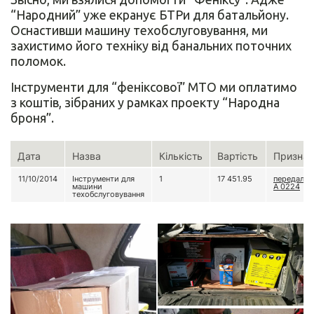
“Народний” уже екранує БТРи для батальйону.
Оснастивши машину техобслуговування, ми
захистимо його техніку від банальних поточних
поломок.
Інструменти для “феніксової” МТО ми оплатимо
з коштів, зібраних у рамках проекту “Народна
броня”.
Дата
Назва
Кількість
Вартість
Признач
11/10/2014
Інструменти для
1
17 451.95
передали д
машини
А 0224
техобслуговування