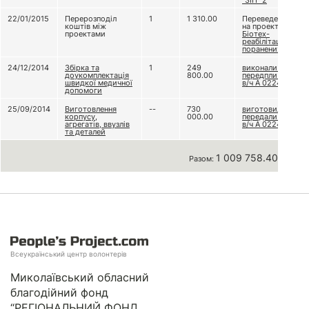
“ЗІП” 2
22/01/2015
Перерозподіл
1
1 310.00
Переведено
коштів між
на проект
проектами
Біотех-
реабілітація
поранених
24/12/2014
Збірка та
1
249
виконали та
доукомплектація
800.00
передпли до
швидкої медичної
в/ч А 0224
допомоги
25/09/2014
Виготовлення
--
730
виготовили та
корпусу,
000.00
передали до
агрегатів, ввузлів
в/ч А 0224
та деталей
1 009 758.40 грн
Разом:
Всеукраїнський центр волонтерів
Миколаївський обласний
благодійний фонд
“РЕГІОНАЛЬНИЙ ФОНД