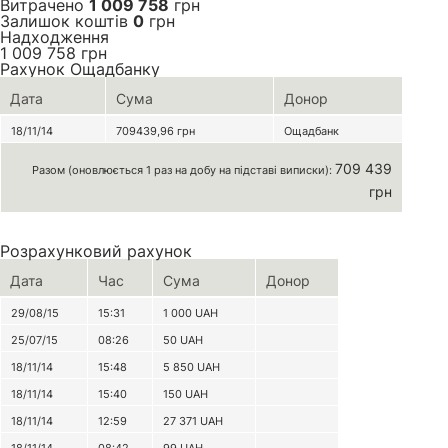
Витрачено
1 009 758
грн
Залишок коштів
0
грн
Надходження
1 009 758
грн
Рахунок Ощадбанку
Дата
Сума
Донор
18/11/14
709439,96
грн
Ощадбанк
709 439
Разом (оновлюється 1 раз на добу на підставі виписки):
грн
Розрахунковий рахунок
Дата
Час
Сума
Донор
29/08/15
15:31
1 000
UAH
25/07/15
08:26
50
UAH
18/11/14
15:48
5 850
UAH
18/11/14
15:40
150
UAH
18/11/14
12:59
27 371
UAH