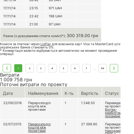
18/11/14
08:42
99
UAH
17/11/14
23:15
971
UAH
17/11/14
22:42
198
UAH
17/11/14
21:30
97
UAH
300 319.00 грн
Разом (з урахуванням сплати комісії*):
Комісія за платежі через
LiqPay
для власників карт Visa та MasterCard усіх
українських банків становить 0%.
* Конвертація валюти відбувається автоматично на момент проведення
операції.
1
2
3
4
5
6
7
50
...
Витрати
1 009 758
грн
Поточні витрати по проекту
Дата
Найменування
К-ть
Вартість
Статус
22/09/2016
Перерозподіл
1
1 248.50
Переведено
коштів між
на проект
проектами
Біотех-
реабілітація
поранених
02/07/2015
Перерозподіл
1
27 399.90
Переведено
коштів між
на проект
проектами
Народний