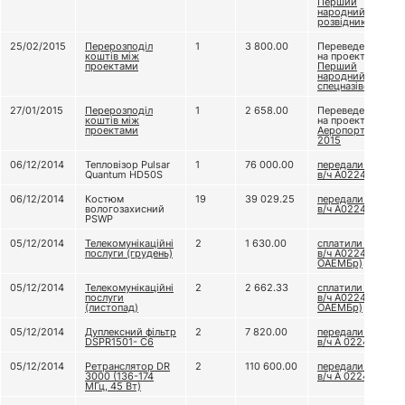
Перший
народний
розвідник
25/02/2015
Перерозподіл
1
3 800.00
Переведено
коштів між
на проект
проектами
Перший
народний
спецназівець
27/01/2015
Перерозподіл
1
2 658.00
Переведено
коштів між
на проект
проектами
Аеропорт
2015
06/12/2014
Тепловізор Pulsar
1
76 000.00
передали до
Quantum HD50S
в/ч А0224
06/12/2014
Костюм
19
39 029.25
передали до
вологозахисний
в/ч А0224
PSWP
05/12/2014
Телекомунікаційні
2
1 630.00
сплатили для
послуги (грудень)
в/ч А0224 (79
ОАЕМБр)
05/12/2014
Телекомунікаційні
2
2 662.33
сплатили для
послуги
в/ч А0224 (79
(листопад)
ОАЕМБр)
05/12/2014
Дуплексний фільтр
2
7 820.00
передали до
DSPR1501- C6
в/ч А 0224
05/12/2014
Ретранслятор DR
2
110 600.00
передали до
3000 (136-174
в/ч А 0224
МГц, 45 Вт)