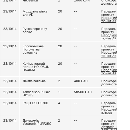
23/10/14
Черевики
2
2000
UAH
Спонсорська
допомога
23/10/14
Модульна цівка
20
--
Передали з
для АК
проекту
Народний
тюнінг АК
23/10/14
Ручка переносу
20
--
Передали з
вогню
проекту
Народний
тюнінг АК
23/10/14
Ергономична
20
--
Передали з
пістолетна
проекту
рукоятка
Народний
тюнінг АК
23/10/14
Коліматорний
20
--
Передали з
приціл HOLOSUN
проекту
HS403A
Народний
тюнінг АК
23/10/14
Лампа паяльна
2
400
UAH
Спонсорська
допомога
23/10/14
Тепловізор Pulsar
1
58500
UAH
Спонсорська
HD38S
допомога
23/10/14
Рація CSI CS700
4
--
Передали з
проекту
Народний
зв'язок
23/10/14
Далекомір
2
--
Передали з
Vectronix PLRF25C
проекту
Артилерійський