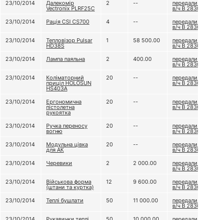
23/10/2014
Далекомір
2
--
передали до
Vectronix PLRF25C
в/ч В 2830
23/10/2014
Рація CSI CS700
4
--
передали до
в/ч В 2830
23/10/2014
Тепловізор Pulsar
1
58 500.00
передали до
HD38S
в/ч В 2830
23/10/2014
Лампа паяльна
2
400.00
передали до
в/ч В 2830
23/10/2014
Коліматорний
20
--
передали до
приціл HOLOSUN
в/ч В 2830
HS403A
23/10/2014
Ергономична
20
--
передали до
пістолетна
в/ч В 2830
рукоятка
23/10/2014
Ручка переносу
20
--
передали до
вогню
в/ч В 2830
23/10/2014
Модульна цівка
20
--
передали до
для АК
в/ч В 2830
23/10/2014
Черевики
2
2 000.00
передали до
в/ч В 2830
23/10/2014
Військова форма
12
9 600.00
передали до
(штани та куртка)
в/ч В 2830
23/10/2014
Теплі бушлати
50
11 000.00
передали до
в/ч В 2830
23/10/2014
Рукавички теплі
50
10 000.00
передали до