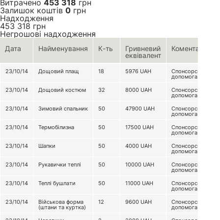
Витрачено
453 318
грн
Залишок коштів
0
грн
Надходження
453 318
грн
Негрошові надходження
Дата
Найменування
К-ть
Гривневий
Коментар
еквівалент
23/10/14
Дощовий плащ
18
5976
UAH
Спонсорська
допомога
23/10/14
Дощовий костюм
32
8000
UAH
Спонсорська
допомога
23/10/14
Зимовий спальник
50
47900
UAH
Спонсорська
допомога
23/10/14
Термобілизна
50
17500
UAH
Спонсорська
допомога
23/10/14
Шапки
50
4000
UAH
Спонсорська
допомога
23/10/14
Рукавички теплі
50
10000
UAH
Спонсорська
допомога
23/10/14
Теплі бушлати
50
11000
UAH
Спонсорська
допомога
23/10/14
Військова форма
12
9600
UAH
Спонсорська
(штани та куртка)
допомога