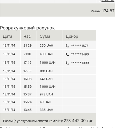
далекомір
174 876 грн
Разом:
Розрахунковий рахунок
Дата
Час
Сума
Донор
18/11/14
21:29
250
UAH
******1677
18/11/14
21:10
400
UAH
******1490
18/11/14
17:49
1 000
UAH
******1099
18/11/14
17:03
100
UAH
18/11/14
16:08
143
UAH
18/11/14
15:59
1 000
UAH
18/11/14
15:37
973
UAH
18/11/14
15:24
49
UAH
18/11/14
13:45
335
UAH
278 442.00 грн
Разом (з урахуванням сплати комісії*):