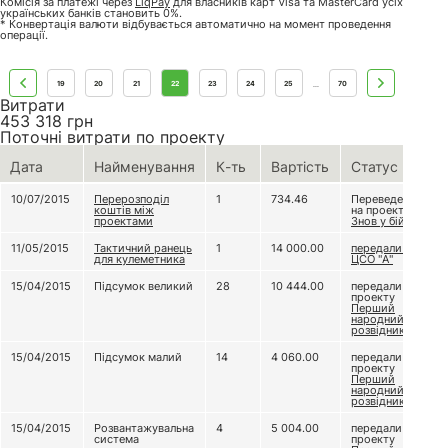
Комісія за платежі через
LiqPay
для власників карт Visa та MasterCard усіх
українських банків становить 0%.
* Конвертація валюти відбувається автоматично на момент проведення
операції.
19
20
21
22
23
24
25
70
...
Витрати
453 318
грн
Поточні витрати по проекту
Дата
Найменування
К-ть
Вартість
Статус
10/07/2015
Перерозподіл
1
734.46
Переведено
коштів між
на проект
проектами
Знов у бій! 2
11/05/2015
Тактичний ранець
1
14 000.00
передали до
для кулеметника
ЦСО "А"
15/04/2015
Підсумок великий
28
10 444.00
передали
проекту
Перший
народний
розвідник
15/04/2015
Підсумок малий
14
4 060.00
передали
проекту
Перший
народний
розвідник
15/04/2015
Розвантажувальна
4
5 004.00
передали
система
проекту