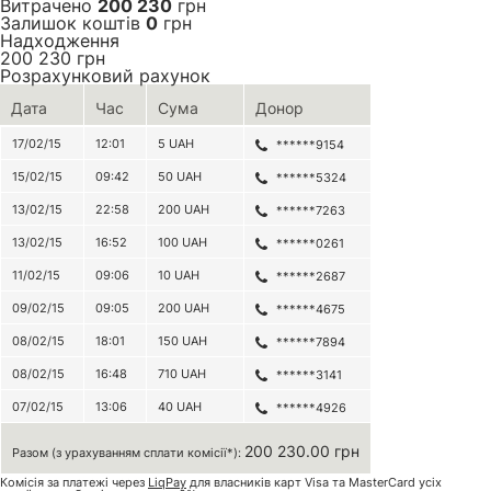
Витрачено
200 230
грн
Залишок коштів
0
грн
Надходження
200 230
грн
Розрахунковий рахунок
Дата
Час
Сума
Донор
17/02/15
12:01
5
UAH
******9154
15/02/15
09:42
50
UAH
******5324
13/02/15
22:58
200
UAH
******7263
13/02/15
16:52
100
UAH
******0261
11/02/15
09:06
10
UAH
******2687
09/02/15
09:05
200
UAH
******4675
08/02/15
18:01
150
UAH
******7894
08/02/15
16:48
710
UAH
******3141
07/02/15
13:06
40
UAH
******4926
200 230.00 грн
Разом (з урахуванням сплати комісії*):
Комісія за платежі через
LiqPay
для власників карт Visa та MasterCard усіх