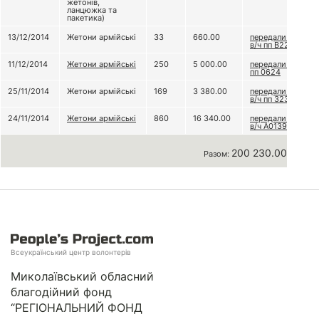
жетонів,
ланцюжка та
пакетика)
13/12/2014
Жетони армійські
33
660.00
передали до
в/ч пп В2231
11/12/2014
Жетони армійські
250
5 000.00
передали В/Ч
пп 0624
25/11/2014
Жетони армійські
169
3 380.00
передали до
в/ч пп 3231
24/11/2014
Жетони армійські
860
16 340.00
передали до
в/ч А0139
200 230.00 грн
Разом:
Всеукраїнський центр волонтерів
Миколаївський обласний
благодійний фонд
“РЕГІОНАЛЬНИЙ ФОНД