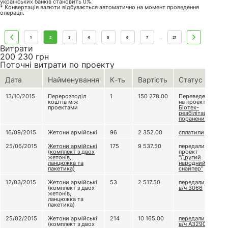
українських банків становить 0%.
* Конвертація валюти відбувається автоматично на момент проведення
операції.
1
2
3
4
5
6
7
21
...
Витрати
200 230
грн
Поточні витрати по проекту
Дата
Найменування
К-ть
Вартість
Статус
13/10/2015
Перерозподіл
1
150 278.00
Переведено
коштів між
на проект
проектами
Біотех-
реабілітація
поранених
16/09/2015
Жетони армійські
96
2 352.00
сплатили
25/06/2015
Жетони армійські
175
9 537.50
передали на
(комплект з двох
проект
жетонів,
"Другий
ланцюжка та
народний
пакетика)
снайпер"
12/03/2015
Жетони армійські
53
2 517.50
передали до
(комплект з двох
в/ч 3066
жетонів,
ланцюжка та
пакетика)
25/02/2015
Жетони армійські
214
10 165.00
передали до
(комплект з двох
в/ч А3290