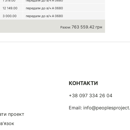
1 319.00
передали до в/ч А 0680
12 149.00
передали до в/ч А 0680
3 000.00
передали до в/ч А 0680
763 559.42 грн
Разом:
КОНТАКТИ
+38 097 334 26 04
Email:
info@peoplesprojec
ати проект
в’язок