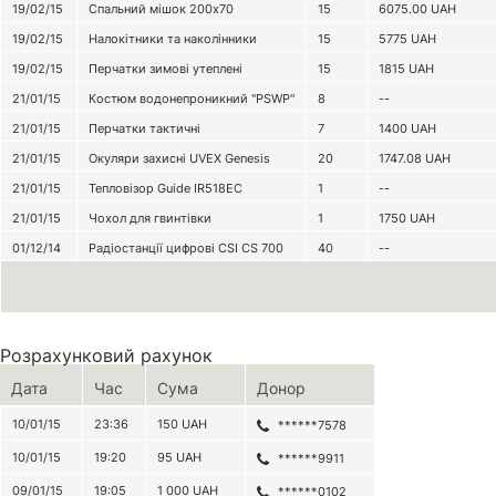
19/02/15
Спальний мішок 200х70
15
6075.00
UAH
19/02/15
Налокітники та наколінники
15
5775
UAH
19/02/15
Перчатки зимові утеплені
15
1815
UAH
21/01/15
Костюм водонепроникний "PSWP"
8
--
21/01/15
Перчатки тактичні
7
1400
UAH
21/01/15
Окуляри захисні UVEX Genesis
20
1747.08
UAH
21/01/15
Тепловізор Guide IR518EC
1
--
21/01/15
Чохол для гвинтівки
1
1750
UAH
01/12/14
Радіостанції цифрові CSI CS 700
40
--
Розрахунковий рахунок
Дата
Час
Сума
Донор
10/01/15
23:36
150
UAH
******7578
10/01/15
19:20
95
UAH
******9911
09/01/15
19:05
1 000
UAH
******0102