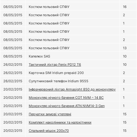
08/05/2015
Костюм польовий СПФУ
16
08/05/2015
Костюм польовий СПФУ
2
08/05/2015
Костюм польовий СПФУ
1
08/05/2015
Костюм польовий СПФУ
1
08/05/2015
Костюм польовий СПФУ
2
08/05/2015
Костюм польовий СПФУ
13
08/05/2015
Капелюх SAS
10
26/02/2015
Тактичний ліхтар Fenix PD12 T6
10
26/02/2015
Карточка SIM Iridium prepaid 200
2
26/02/2015
Супутниковий телефон Iridium 9555
2
20/02/2015
Інфрачервоний ліхтар Armasight 850 до монокуляру
1
20/02/2015
Монокуляр нічного бачення COT NVM – 14 BC
1
20/02/2015
Монокуляр нічного бачення ATN NVM14-3 Gen
1
20/02/2015
Перчатки зимові утеплені
15
20/02/2015
Комплект наколінники та налокітники
15
20/02/2015
Спальний мішок 200х70
15