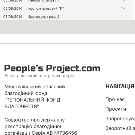
05/08/2014
панама польова П1Г
14
05/08/2014
костюм польовий П1Г
14
05/08/2014
бронежилет клас 4
1
Всеукраїнський центр волонтерів
НАВІГАЦІЯ
Миколаївський обласний
благодійний фонд
Про нас
“РЕГІОНАЛЬНИЙ ФОНД
БЛАГОЧЕСТЯ”
Проекти
Запропонув
Свідоцтво про державну
реєстрацію благодійної
Зворотний з
організації Серія АВ №736456