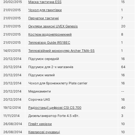
20/02/2015
Маска тактична ESS
15
21/01/2015
Чохол для гвинтівки
1
21/01/2015
Перчатки тактичні
7
21/01/2015
Окуляри захисні UVEX Genesis
20
21/01/2015
Костюм водонепроникний
8
21/01/2015
Тепловізор Guide IR518EC
1
14/01/2015
Тепловізійний монокуляр Archer TMA-55
1
20/12/2014
Підсумок середній
16
20/12/2014
Підсумок для 2-х магазинів
64
20/12/2014
Підсумок малий
16
20/12/2014
Чохол для бронежилету Plate carrier
16
20/12/2014
Медикаменти
--
20/12/2014
Сорочка UAS
16
19/12/2014
Радіостанції цифрові CSI CS 700
40
11/11/2014
Дизельганератор Forte 4.5 кВт.
3
26/08/2014
Плейт керієри
10
26/08/2014
Кевларові рукавиці
10