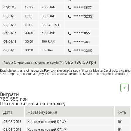
07/01/15
15:33
200
UAH
******8577
06/01/15
16:01
300
UAH
******3233
06/01/15
11:46
36 741
UAH
06/01/15
00:01
500
UAH
******8551
06/01/15
00:01
100
UAH
******4815
06/01/15
00:01
50
UAH
******3280
585 136.00 грн
Разом (з урахуванням сплати комісії*):
Комісія за платежі через
LiqPay
для власників карт Visa та MasterCard усіх україн
* Конвертація валюти відбувається автоматично на момент проведення операції.
Витрати
763 559
грн
Поточні витрати по проекту
Дата
Найменування
К-ть
08/05/2015
Костюм польовий СПФУ
10
08/05/2015
Костюм польовий СПФУ
15