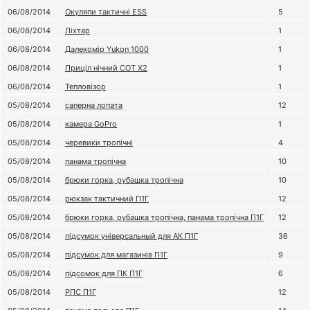
06/08/2014
Окуляпи тактичні ESS
5
06/08/2014
Ліхтар
1
06/08/2014
Далекомір Yukon 1000
1
06/08/2014
Приціл нічний CОТ X2
1
06/08/2014
Тепловізор
1
05/08/2014
саперна лопата
12
05/08/2014
камера GoPro
1
05/08/2014
черевики тропічні
4
05/08/2014
панама тропічна
10
05/08/2014
брюки горка, рубашка тропічна
10
05/08/2014
рюкзак тактичний П1Г
12
05/08/2014
брюки горка, рубашка тропічна, панама тропічна П1Г
12
05/08/2014
підсумок універсальный для АК П1Г
36
05/08/2014
підсумок для магазинів П1Г
9
05/08/2014
підсомок для ПК П1Г
6
05/08/2014
РПС П1Г
12