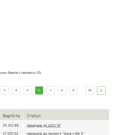
ських банків становить 0%.
3
4
5
6
7
8
9
35
...
Вартість
Статус
20 312.88
передали до ЦСО "А"
27 007.32
передали до проекту
"Знов у бій 2"