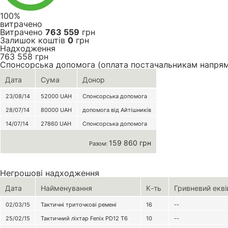
100%
витрачено
Витрачено
763 559
грн
Залишок коштів
0
грн
Надходження
763 558
грн
Спонсорська допомога (оплата постачальникам напря
Дата
Сума
Донор
23/08/14
52000
UAH
Спонсорська допомога
28/07/14
80000
UAH
допомога від Айтішників
14/07/14
27860
UAH
Спонсорська допомога
159 860 грн
Разом:
Негрошові надходження
Дата
Найменування
К-ть
Гривневий екві
02/03/15
Тактичні триточкові ремені
16
--
25/02/15
Тактичний ліхтар Fenix PD12 T6
10
--