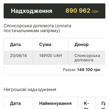
890 962
Надходження
грн
Спонсорська допомога (оплата
постачальникам напряму)
Дата
Сума
Донор
20/06/14
149100
UAH
Спонсорська
допомога
Разом:
149 100 грн
Негрошові надходження
Дата
Найменування
К-
Гр
ть
екв