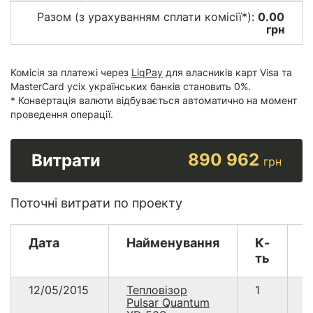
Разом (з урахуванням сплати комісії*):
0.00
грн
Комісія за платежі через
LiqPay
для власників карт Visa та
MasterCard усіх українських банків становить 0%.
* Конвертація валюти відбувається автоматично на момент
проведення операції.
890 962
Витрати
грн
Поточні витрати по проекту
Дата
Найменування
К-
В
ть
12/05/2015
Тепловізор
1
1
Pulsar Quantum
1