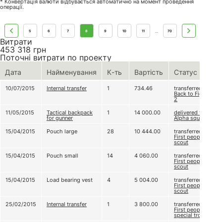
* Конвертація валюти відбувається автоматично на момент проведення
операції.
5
6
7
8
9
10
11
70
...
Витрати
453 318
грн
Поточні витрати по проекту
Дата
Найменування
К-ть
Вартість
Статус
10/07/2015
Internal transfer
1
734.46
transferred to
Back to Fight!
2
11/05/2015
Tactical backpack
1
14 000.00
delivered to
for gunner
Alpha squad
15/04/2015
Pouch large
28
10 444.00
transferred to
First people’s
scout
15/04/2015
Pouch small
14
4 060.00
transferred to
First people’s
scout
15/04/2015
Load bearing vest
4
5 004.00
transferred to
First people’s
scout
25/02/2015
Internal transfer
1
3 800.00
transferred to
First people’s
special trooper