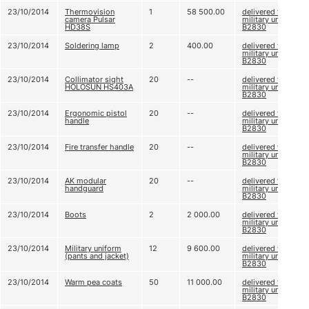
23/10/2014
Thermovision
1
58 500.00
delivered to
camera Pulsar
military unit
HD38S
B2830
23/10/2014
Soldering lamp
2
400.00
delivered to
military unit
B2830
23/10/2014
Collimator sight
20
--
delivered to
HOLOSUN HS403A
military unit
B2830
23/10/2014
Ergonomic pistol
20
--
delivered to
handle
military unit
B2830
23/10/2014
Fire transfer handle
20
--
delivered to
military unit
B2830
23/10/2014
AK modular
20
--
delivered to
handguard
military unit
B2830
23/10/2014
Boots
2
2 000.00
delivered to
military unit
B2830
23/10/2014
Military uniform
12
9 600.00
delivered to
(pants and jacket)
military unit
B2830
23/10/2014
Warm pea coats
50
11 000.00
delivered to
military unit
B2830