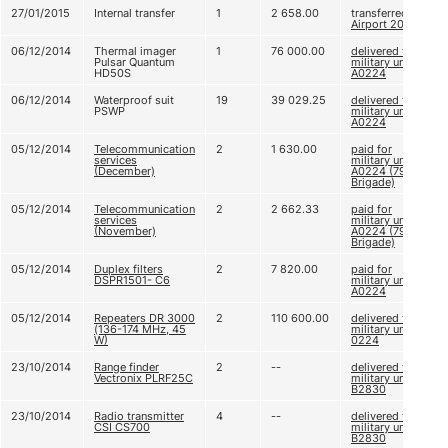
27/01/2015
Internal transfer
1
2 658.00
transferred to
Airport 2015
06/12/2014
Thermal imager
1
76 000.00
delivered to
Pulsar Quantum
military unit
HD50S
А0224
06/12/2014
Waterproof suit
19
39 029.25
delivered to
PSWP
military unit
А0224
05/12/2014
Telecommunication
2
1 630.00
paid for
services
military unit
(December)
А0224 (79th
Brigade)
05/12/2014
Telecommunication
2
2 662.33
paid for
services
military unit
(November)
А0224 (79th
Brigade)
05/12/2014
Duplex filters
2
7 820.00
paid for
DSPR1501- C6
military unit
А0224
05/12/2014
Repeaters DR 3000
2
110 600.00
delivered to
(136-174 MHz, 45
military unit A
W)
0224
23/10/2014
Range finder
2
--
delivered to
Vectronix PLRF25C
military unit
B2830
23/10/2014
Radio transmitter
4
--
delivered to
CSI CS700
military unit
B2830