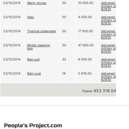
23/10/2014
Warm gloves
50
10 000.00
delivered to
military unit
B2830
23/10/2014
Hats
50
4 000.00
delivered to
military unit
B2830
23/10/2014
Thermal underware
50
17 500.00
delivered to
military unit
B2830
23/10/2014
Winter sleeping
50
47 900.00
delivered to
bag
military unit
B2830
23/10/2014
Rain suit
32
8 000.00
delivered to
military unit
B2830
23/10/2014
Rain coat
18
5 976.00
delivered to
military unit
B2830
453 318.04 грн
Разом: