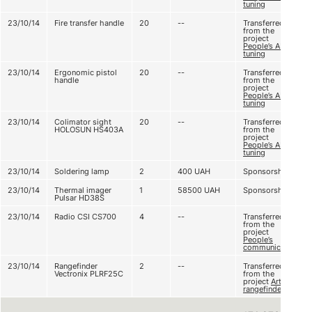
tuning
23/10/14
Fire transfer handle
20
--
Transferred
from the
project
People’s AK
tuning
23/10/14
Ergonomic pistol
20
--
Transferred
handle
from the
project
People’s AK
tuning
23/10/14
Colimator sight
20
--
Transferred
HOLOSUN HS403A
from the
project
People’s AK
tuning
23/10/14
Soldering lamp
2
400
UAH
Sponsorship
23/10/14
Thermal imager
1
58500
UAH
Sponsorship
Pulsar HD38S
23/10/14
Radio CSI CS700
4
--
Transferred
from the
project
People’s
communication
23/10/14
Rangefinder
2
--
Transferred
Vectronix PLRF25C
from the
project
Artillery
rangefinder