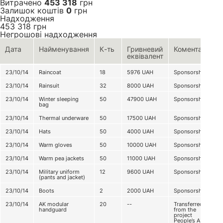
Витрачено
453 318
грн
Залишок коштів
0
грн
Надходження
453 318
грн
Негрошові надходження
Дата
Найменування
К-ть
Гривневий
Коментар
еквівалент
23/10/14
Raincoat
18
5976
UAH
Sponsorship
23/10/14
Rainsuit
32
8000
UAH
Sponsorship
23/10/14
Winter sleeping
50
47900
UAH
Sponsorship
bag
23/10/14
Thermal underware
50
17500
UAH
Sponsorship
23/10/14
Hats
50
4000
UAH
Sponsorship
23/10/14
Warm gloves
50
10000
UAH
Sponsorship
23/10/14
Warm pea jackets
50
11000
UAH
Sponsorship
23/10/14
Military uniform
12
9600
UAH
Sponsorship
(pants and jacket)
23/10/14
Boots
2
2000
UAH
Sponsorship
23/10/14
AK modular
20
--
Transferred
handguard
from the
project
People’s AK