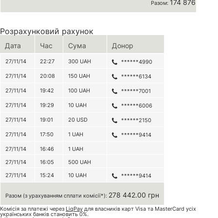
174 876 грн
Разом:
Розрахунковий рахунок
Дата
Час
Сума
Донор
27/11/14
22:27
300
UAH
******4990
27/11/14
20:08
150
UAH
******6134
27/11/14
19:42
100
UAH
******7001
27/11/14
19:29
10
UAH
******6006
27/11/14
19:01
20
USD
******2150
27/11/14
17:50
1
UAH
******9414
27/11/14
16:46
1
UAH
27/11/14
16:05
500
UAH
27/11/14
15:24
10
UAH
******9414
278 442.00 грн
Разом (з урахуванням сплати комісії*):
Комісія за платежі через
LiqPay
для власників карт Visa та MasterCard усіх
українських банків становить 0%.