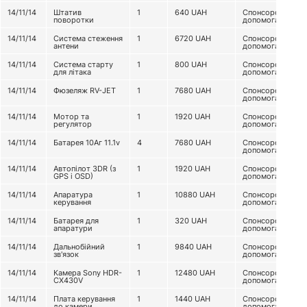
14/11/14
Штатив
1
640
UAH
Спонсорська
поворотки
допомога
14/11/14
Система стеження
1
6720
UAH
Спонсорська
антени
допомога
14/11/14
Система старту
1
800
UAH
Спонсорська
для літака
допомога
14/11/14
Фюзеляж RV-JET
1
7680
UAH
Спонсорська
допомога
14/11/14
Мотор та
1
1920
UAH
Спонсорська
регулятор
допомога
14/11/14
Батарея 10Аг 11.1v
4
7680
UAH
Спонсорська
допомога
14/11/14
Автопілот 3DR (з
1
1920
UAH
Спонсорська
GPS і OSD)
допомога
14/11/14
Апаратура
1
10880
UAH
Спонсорська
керування
допомога
14/11/14
Батарея для
1
320
UAH
Спонсорська
апаратури
допомога
14/11/14
Дальнобійний
1
9840
UAH
Спонсорська
зв'язок
допомога
14/11/14
Камера Sony HDR-
1
12480
UAH
Спонсорська
CX430V
допомога
14/11/14
Плата керування
1
1440
UAH
Спонсорська
до камери
допомога