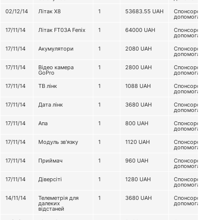
02/12/14
Літак Х8
1
53683.55
UAH
Спонсорська
допомога
17/11/14
Літак FT03A Fenix
1
64000
UAH
Спонсорська
допомога
17/11/14
Акумулятори
1
2080
UAH
Спонсорська
допомога
17/11/14
Відео камера
1
2800
UAH
Спонсорська
GoPro
допомога
17/11/14
ТВ лінк
1
1088
UAH
Спонсорська
допомога
17/11/14
Дата лінк
1
3680
UAH
Спонсорська
допомога
17/11/14
Апа
1
800
UAH
Спонсорська
допомога
17/11/14
Модуль зв'язку
1
1120
UAH
Спонсорська
допомога
17/11/14
Приймач
1
960
UAH
Спонсорська
допомога
17/11/14
Діверсіті
1
1280
UAH
Спонсорська
допомога
14/11/14
Телеметрія для
1
3680
UAH
Спонсорська
далеких
допомога
відстаней