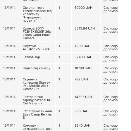
13/11/14
Октокоптер з
1
60000
UAH
Спонсорська
тепеловізором від
допомога
колективу
"Народного
проекту"
13/11/14
Камера SONY
1
6615.84
UAH
Спонсорська
FCB-EX1020P 36x
допомога
Zoom Color Block
Camera
13/11/14
Ноутбук
1
4999
UAH
Спонсорська
AsusR512M Black
допомога
13/11/14
Тепловізор
1
92400
UAH
Спонсорська
допомога
13/11/14
Підвіс під камеру
1
10780
UAH
Спонсорська
допомога
13/11/14
Скриня з
1
782
UAH
Спонсорська
колесами Stanley
допомога
IML Mobile Work
Center 2 in 1
13/11/14
Тестер рівня
1
147.07
UAH
Спонсорська
заряду батареї RC
допомога
CellMeter - 7
13/11/14
Стіл туристичний
1
896
UAH
Спонсорська
Easy Camp Rennes
допомога
S
13/11/14
Комплект
1
9240
UAH
Спонсорська
акумуляторів для
допомога