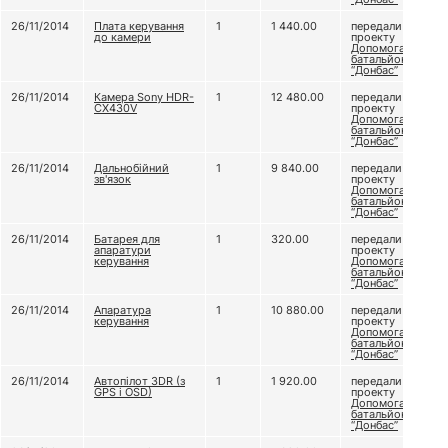
26/11/2014
Плата керування
1
1 440.00
передали
до камери
проекту
Допомога
батальйону
“Донбас”
26/11/2014
Камера Sony HDR-
1
12 480.00
передали
CX430V
проекту
Допомога
батальйону
“Донбас”
26/11/2014
Дальнобійний
1
9 840.00
передали
зв'язок
проекту
Допомога
батальйону
“Донбас”
26/11/2014
Батарея для
1
320.00
передали
апаратури
проекту
керування
Допомога
батальйону
“Донбас”
26/11/2014
Апаратура
1
10 880.00
передали
керування
проекту
Допомога
батальйону
“Донбас”
26/11/2014
Автопілот 3DR (з
1
1 920.00
передали
GPS і OSD)
проекту
Допомога
батальйону
“Донбас”