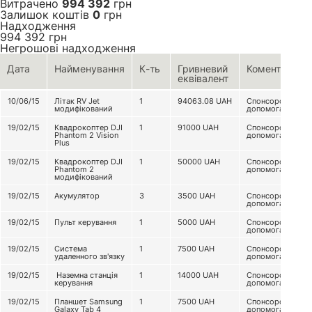
Витрачено
994 392
грн
Залишок коштів
0
грн
Надходження
994 392
грн
Негрошові надходження
Дата
Найменування
К-ть
Гривневий
Коментар
еквівалент
10/06/15
Літак RV Jet
1
94063.08
UAH
Спонсорська
модифікований
допомога
19/02/15
Квадрокоптер DJI
1
91000
UAH
Спонсорська
Phantom 2 Vision
допомога
Plus
19/02/15
Квадрокоптер DJI
1
50000
UAH
Спонсорська
Phantom 2
допомога
модифікований
19/02/15
Акумулятор
3
3500
UAH
Спонсорська
допомога
19/02/15
Пульт керування
1
5000
UAH
Спонсорська
допомога
19/02/15
Система
1
7500
UAH
Спонсорська
удаленного зв'язку
допомога
19/02/15
Наземна станція
1
14000
UAH
Спонсорська
керування
допомога
19/02/15
Планшет Samsung
1
7500
UAH
Спонсорська
Galaxy Tab 4
допомога