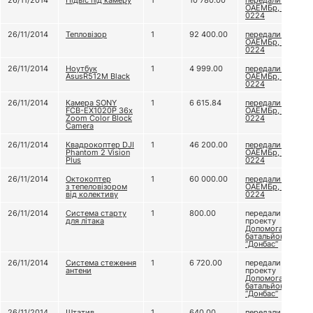
26/11/2014
Підвіс під камеру
1
10 780.00
передали 79
ОАЕМБр, в/ч А
0224
26/11/2014
Тепловізор
1
92 400.00
передали 79
ОАЕМБр, в/ч А
0224
26/11/2014
Ноутбук
1
4 999.00
передали 79
AsusR512M Black
ОАЕМБр, в/ч А
0224
26/11/2014
Камера SONY
1
6 615.84
передали 79
FCB-EX1020P 36x
ОАЕМБр, в/ч А
Zoom Color Block
0224
Camera
26/11/2014
Квадрокоптер DJI
1
46 200.00
передали 79
Phantom 2 Vision
ОАЕМБр, в/ч А
Plus
0224
26/11/2014
Октокоптер
1
60 000.00
передали 79
з тепеловізором
ОАЕМБр, в/ч А
від колективу
0224
26/11/2014
Система старту
1
800.00
передали
для літака
проекту
Допомога
батальйону
“Донбас”
26/11/2014
Система стеження
1
6 720.00
передали
антени
проекту
Допомога
батальйону
“Донбас”
26/11/2014
Штатив
1
640.00
передали