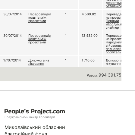
десантний
батальйон
30/07/2014
Перерозподіл
1
4 569.82
Переведено
коштів між
на проект
проектами
Перший
народний
снайпер
30/07/2014
Перерозподіл
1
13 432.00
Переведено
коштів між
на проект
проектами
Народний
військово-
польовий
госпіталь
17/07/2014
Допомога на
1
1 710.00
Допомога на
лікування
лікування
994 391.75 грн
Разом:
Всеукраїнський центр волонтерів
Миколаївський обласний
благодійний фонд