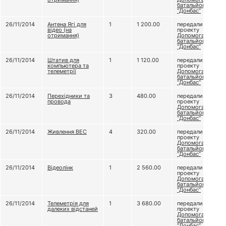
батальйону
“Донбас”
26/11/2014
Антена Ягі для
1
1 200.00
передали
відео (на
проекту
отримання)
Допомога
батальйону
“Донбас”
26/11/2014
Штатив для
1
1 120.00
передали
компьютера та
проекту
телеметрії
Допомога
батальйону
“Донбас”
26/11/2014
Перехідники та
3
480.00
передали
провода
проекту
Допомога
батальйону
“Донбас”
26/11/2014
Живлення ВЕС
4
320.00
передали
проекту
Допомога
батальйону
“Донбас”
26/11/2014
Відеолінк
1
2 560.00
передали
проекту
Допомога
батальйону
“Донбас”
26/11/2014
Телеметрія для
1
3 680.00
передали
далеких відстаней
проекту
Допомога
батальйону
“Донбас”