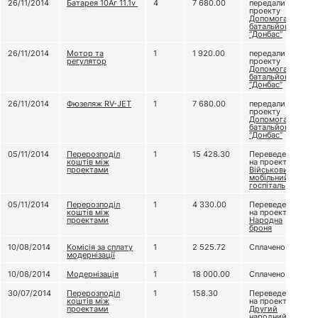
26/11/2014
Батарея 10Аг 11.1v
4
7 680.00
передали
проекту
Допомога
батальйону
“Донбас”
26/11/2014
Мотор та
1
1 920.00
передали
регулятор
проекту
Допомога
батальйону
“Донбас”
26/11/2014
Фюзеляж RV-JET
1
7 680.00
передали
проекту
Допомога
батальйону
“Донбас”
05/11/2014
Перерозподіл
1
15 428.30
Переведено
коштів між
на проект
проектами
Військовий
мобільний
госпіталь
05/11/2014
Перерозподіл
1
4 330.00
Переведено
коштів між
на проект
проектами
Народна
броня
10/08/2014
Комісія за сплату
1
2 525.72
Сплачено
модернізації
10/08/2014
Модернізація
1
18 000.00
Сплачено
30/07/2014
Перерозподіл
1
158.30
Переведено
коштів між
на проект
проектами
Другий
народний