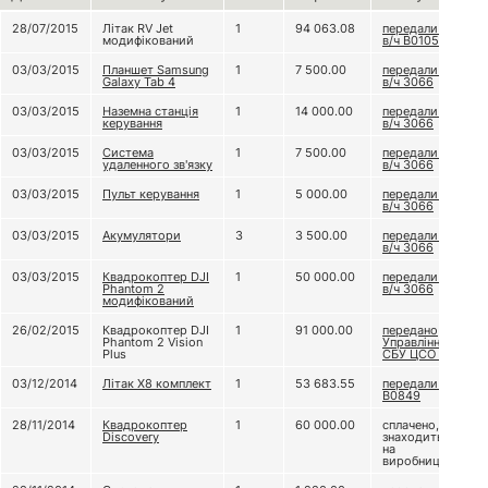
28/07/2015
Літак RV Jet
1
94 063.08
передали до
модифікований
в/ч В0105
03/03/2015
Планшет Samsung
1
7 500.00
передали до
Galaxy Tab 4
в/ч 3066
03/03/2015
Наземна станція
1
14 000.00
передали до
керування
в/ч 3066
03/03/2015
Система
1
7 500.00
передали до
удаленного зв'язку
в/ч 3066
03/03/2015
Пульт керування
1
5 000.00
передали до
в/ч 3066
03/03/2015
Акумулятори
3
3 500.00
передали до
в/ч 3066
03/03/2015
Квадрокоптер DJI
1
50 000.00
передали до
Phantom 2
в/ч 3066
модифікований
26/02/2015
Квадрокоптер DJI
1
91 000.00
передано
Phantom 2 Vision
Управлінню
Plus
СБУ ЦСО "А"
03/12/2014
Літак Х8 комплект
1
53 683.55
передали В/Ч
В0849
28/11/2014
Квадрокоптер
1
60 000.00
сплачено,
Discovery
знаходиться
на
виробництві