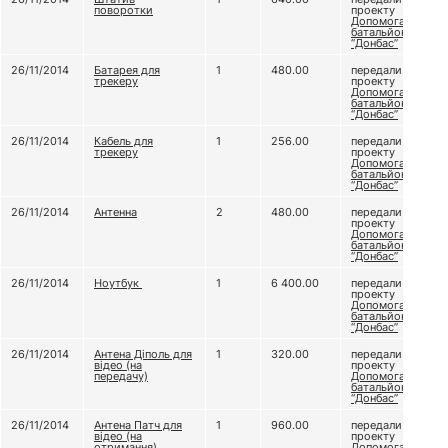
поворотки
проекту
Допомога
батальйону
“Донбас”
26/11/2014
Батарея для
1
480.00
передали
трекеру
проекту
Допомога
батальйону
“Донбас”
26/11/2014
Кабель для
1
256.00
передали
трекеру
проекту
Допомога
батальйону
“Донбас”
26/11/2014
Антенна
2
480.00
передали
проекту
Допомога
батальйону
“Донбас”
26/11/2014
Ноутбук
1
6 400.00
передали
проекту
Допомога
батальйону
“Донбас”
26/11/2014
Антена Діполь для
1
320.00
передали
відео (на
проекту
передачу)
Допомога
батальйону
“Донбас”
26/11/2014
Антена Патч для
1
960.00
передали
відео (на
проекту
отримання)
Допомога