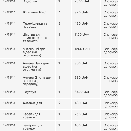
14/11/14
Відеолінк
1
2560
UAH
Спонсорська
допомога
14/11/14
Живлення ВЕС
4
320
UAH
Спонсорська
допомога
14/11/14
Перехідники та
3
480
UAH
Спонсорська
провода
допомога
14/11/14
Штатив для
1
1120
UAH
Спонсорська
компьютера та
допомога
телеметрії
14/11/14
Антена Ягі для
1
1200
UAH
Спонсорська
відео (на
допомога
отримання)
14/11/14
Антена Патч для
1
960
UAH
Спонсорська
відео (на
допомога
отримання)
14/11/14
Антена Діполь для
1
320
UAH
Спонсорська
відео(на
допомога
передачу)
14/11/14
Ноутбук
1
6400
UAH
Спонсорська
допомога
14/11/14
Антенна для
2
480
UAH
Спонсорська
допомога
14/11/14
Кабель для
1
256
UAH
Спонсорська
трекеру
допомога
14/11/14
Батарея для
1
480
UAH
Спонсорська
трекеру
допомога