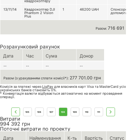
квадрокоптеру
13/11/14
Квадрокоптер DJI
1
46200
UAH
Спонсорська
Phantom 2 Vision
допомога
Plus
716 691 грн
Разом:
Розрахунковий рахунок
Дата
Час
Сума
Донор
--
--
--
--
277 701.00 грн
Разом (з урахуванням сплати комісії*):
Комісія за платежі через
LiqPay
для власників карт Visa та MasterCard усіх
українських банків становить 0%.
* Конвертація валюти відбувається автоматично на момент проведення
операції.
105
106
107
108
109
110
111
Витрати
994 392
грн
Поточні витрати по проекту
Дата
Найменування
К-ть
Вартість
Статус