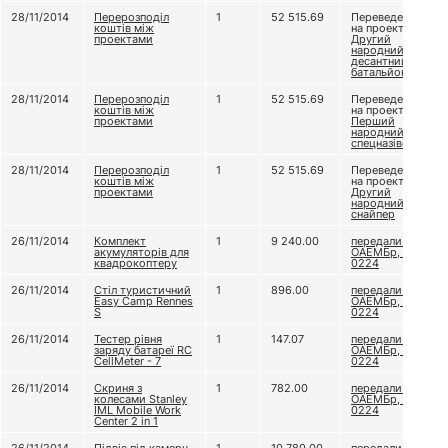
28/11/2014
Перерозподіл
1
52 515.69
Переведено
коштів між
на проект
проектами
Другий
народний
десантний
батальйон
28/11/2014
Перерозподіл
1
52 515.69
Переведено
коштів між
на проект
проектами
Перший
народний
спецназівець
28/11/2014
Перерозподіл
1
52 515.69
Переведено
коштів між
на проект
проектами
Другий
народний
снайпер
26/11/2014
Комплект
1
9 240.00
передали 79
акумуляторів для
ОАЕМБр, в/ч А
квадрокоптеру
0224
26/11/2014
Стіл туристичний
1
896.00
передали 79
Easy Camp Rennes
ОАЕМБр, в/ч А
S
0224
26/11/2014
Тестер рівня
1
147.07
передали 79
заряду батареї RC
ОАЕМБр, в/ч А
CellMeter - 7
0224
26/11/2014
Скриня з
1
782.00
передали 79
колесами Stanley
ОАЕМБр, в/ч А
IML Mobile Work
0224
Center 2 in 1