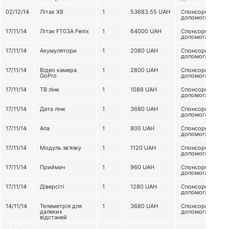
02/12/14
Літак Х8
1
53683.55
UAH
Спонсорська
допомога
17/11/14
Літак FT03A Fenix
1
64000
UAH
Спонсорська
допомога
17/11/14
Акумулятори
1
2080
UAH
Спонсорська
допомога
17/11/14
Відео камера
1
2800
UAH
Спонсорська
GoPro
допомога
17/11/14
ТВ лінк
1
1088
UAH
Спонсорська
допомога
17/11/14
Дата лінк
1
3680
UAH
Спонсорська
допомога
17/11/14
Апа
1
800
UAH
Спонсорська
допомога
17/11/14
Модуль зв'язку
1
1120
UAH
Спонсорська
допомога
17/11/14
Приймач
1
960
UAH
Спонсорська
допомога
17/11/14
Діверсіті
1
1280
UAH
Спонсорська
допомога
14/11/14
Телеметрія для
1
3680
UAH
Спонсорська
далеких
допомога
відстаней