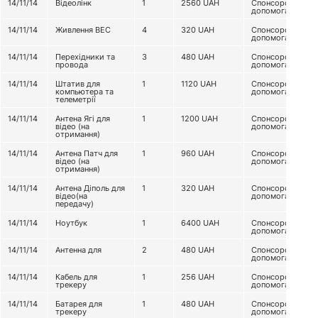
14/11/14
Відеолінк
1
2560
UAH
Спонсорська
допомога
14/11/14
Живлення ВЕС
4
320
UAH
Спонсорська
допомога
14/11/14
Перехідники та
3
480
UAH
Спонсорська
провода
допомога
14/11/14
Штатив для
1
1120
UAH
Спонсорська
компьютера та
допомога
телеметрії
14/11/14
Антена Ягі для
1
1200
UAH
Спонсорська
відео (на
допомога
отримання)
14/11/14
Антена Патч для
1
960
UAH
Спонсорська
відео (на
допомога
отримання)
14/11/14
Антена Діполь для
1
320
UAH
Спонсорська
відео(на
допомога
передачу)
14/11/14
Ноутбук
1
6400
UAH
Спонсорська
допомога
14/11/14
Антенна для
2
480
UAH
Спонсорська
допомога
14/11/14
Кабель для
1
256
UAH
Спонсорська
трекеру
допомога
14/11/14
Батарея для
1
480
UAH
Спонсорська
трекеру
допомога