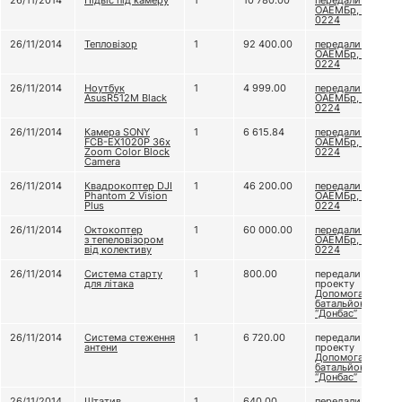
26/11/2014
Підвіс під камеру
1
10 780.00
передали 79
ОАЕМБр, в/ч А
0224
26/11/2014
Тепловізор
1
92 400.00
передали 79
ОАЕМБр, в/ч А
0224
26/11/2014
Ноутбук
1
4 999.00
передали 79
AsusR512M Black
ОАЕМБр, в/ч А
0224
26/11/2014
Камера SONY
1
6 615.84
передали 79
FCB-EX1020P 36x
ОАЕМБр, в/ч А
Zoom Color Block
0224
Camera
26/11/2014
Квадрокоптер DJI
1
46 200.00
передали 79
Phantom 2 Vision
ОАЕМБр, в/ч А
Plus
0224
26/11/2014
Октокоптер
1
60 000.00
передали 79
з тепеловізором
ОАЕМБр, в/ч А
від колективу
0224
26/11/2014
Система старту
1
800.00
передали
для літака
проекту
Допомога
батальйону
“Донбас”
26/11/2014
Система стеження
1
6 720.00
передали
антени
проекту
Допомога
батальйону
“Донбас”
26/11/2014
Штатив
1
640.00
передали