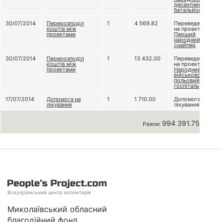
десантний
батальйон
30/07/2014
Перерозподіл
1
4 569.82
Переведено
коштів між
на проект
проектами
Перший
народний
снайпер
30/07/2014
Перерозподіл
1
13 432.00
Переведено
коштів між
на проект
проектами
Народний
військово-
польовий
госпіталь
17/07/2014
Допомога на
1
1 710.00
Допомога на
лікування
лікування
994 391.75 грн
Разом:
Всеукраїнський центр волонтерів
Миколаївський обласний
благодійний фонд