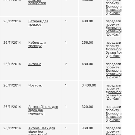
поворотки
проекту
Допомога
батальйону
“Донбас”
26/11/2014
Батарея для
1
480.00
передали
трекеру
проекту
Допомога
батальйону
“Донбас”
26/11/2014
Кабель для
1
256.00
передали
трекеру
проекту
Допомога
батальйону
“Донбас”
26/11/2014
Антенна
2
480.00
передали
проекту
Допомога
батальйону
“Донбас”
26/11/2014
Ноутбук
1
6 400.00
передали
проекту
Допомога
батальйону
“Донбас”
26/11/2014
Антена Діполь для
1
320.00
передали
відео (на
проекту
передачу)
Допомога
батальйону
“Донбас”
26/11/2014
Антена Патч для
1
960.00
передали
відео (на
проекту
отримання)
Допомога