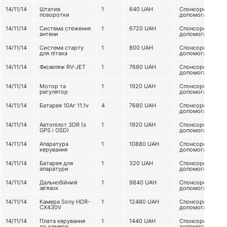
14/11/14
Штатив
1
640
UAH
Спонсорська
поворотки
допомога
14/11/14
Система стеження
1
6720
UAH
Спонсорська
антени
допомога
14/11/14
Система старту
1
800
UAH
Спонсорська
для літака
допомога
14/11/14
Фюзеляж RV-JET
1
7680
UAH
Спонсорська
допомога
14/11/14
Мотор та
1
1920
UAH
Спонсорська
регулятор
допомога
14/11/14
Батарея 10Аг 11.1v
4
7680
UAH
Спонсорська
допомога
14/11/14
Автопілот 3DR (з
1
1920
UAH
Спонсорська
GPS і OSD)
допомога
14/11/14
Апаратура
1
10880
UAH
Спонсорська
керування
допомога
14/11/14
Батарея для
1
320
UAH
Спонсорська
апаратури
допомога
14/11/14
Дальнобійний
1
9840
UAH
Спонсорська
зв'язок
допомога
14/11/14
Камера Sony HDR-
1
12480
UAH
Спонсорська
CX430V
допомога
14/11/14
Плата керування
1
1440
UAH
Спонсорська
до камери
допомога