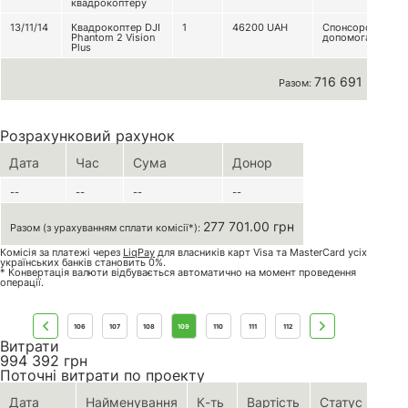
квадрокоптеру
13/11/14
Квадрокоптер DJI
1
46200
UAH
Спонсорська
Phantom 2 Vision
допомога
Plus
716 691 грн
Разом:
Розрахунковий рахунок
Дата
Час
Сума
Донор
--
--
--
--
277 701.00 грн
Разом (з урахуванням сплати комісії*):
Комісія за платежі через
LiqPay
для власників карт Visa та MasterCard усіх
українських банків становить 0%.
* Конвертація валюти відбувається автоматично на момент проведення
операції.
106
107
108
109
110
111
112
Витрати
994 392
грн
Поточні витрати по проекту
Дата
Найменування
К-ть
Вартість
Статус