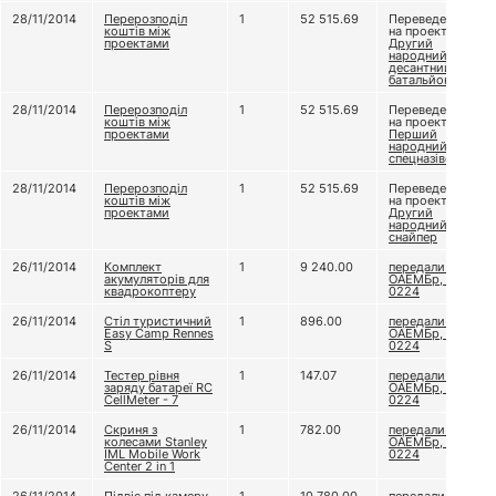
28/11/2014
Перерозподіл
1
52 515.69
Переведено
коштів між
на проект
проектами
Другий
народний
десантний
батальйон
28/11/2014
Перерозподіл
1
52 515.69
Переведено
коштів між
на проект
проектами
Перший
народний
спецназівець
28/11/2014
Перерозподіл
1
52 515.69
Переведено
коштів між
на проект
проектами
Другий
народний
снайпер
26/11/2014
Комплект
1
9 240.00
передали 79
акумуляторів для
ОАЕМБр, в/ч А
квадрокоптеру
0224
26/11/2014
Стіл туристичний
1
896.00
передали 79
Easy Camp Rennes
ОАЕМБр, в/ч А
S
0224
26/11/2014
Тестер рівня
1
147.07
передали 79
заряду батареї RC
ОАЕМБр, в/ч А
CellMeter - 7
0224
26/11/2014
Скриня з
1
782.00
передали 79
колесами Stanley
ОАЕМБр, в/ч А
IML Mobile Work
0224
Center 2 in 1