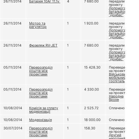
26/11/2014
Батарея 10Аг 11.1v
4
7 680.00
передали
проекту
Допомога
батальйону
“Донбас”
26/11/2014
Мотор та
1
1 920.00
передали
регулятор
проекту
Допомога
батальйону
“Донбас”
26/11/2014
Фюзеляж RV-JET
1
7 680.00
передали
проекту
Допомога
батальйону
“Донбас”
05/11/2014
Перерозподіл
1
15 428.30
Переведено
коштів між
на проект
проектами
Військовий
мобільний
госпіталь
05/11/2014
Перерозподіл
1
4 330.00
Переведено
коштів між
на проект
проектами
Народна
броня
10/08/2014
Комісія за сплату
1
2 525.72
Сплачено
модернізації
10/08/2014
Модернізація
1
18 000.00
Сплачено
30/07/2014
Перерозподіл
1
158.30
Переведено
коштів між
на проект
проектами
Другий
народний