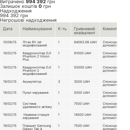
Витрачено
994 392
грн
Залишок коштів
0
грн
Надходження
994 392
грн
Негрошові надходження
Дата
Найменування
К-ть
Гривневий
Коментар
еквівалент
10/06/15
Літак RV Jet
1
94063.08
UAH
Спонсорська
модифікований
допомога
19/02/15
Квадрокоптер DJI
1
91000
UAH
Спонсорська
Phantom 2 Vision
допомога
Plus
19/02/15
Квадрокоптер DJI
1
50000
UAH
Спонсорська
Phantom 2
допомога
модифікований
19/02/15
Акумулятор
3
3500
UAH
Спонсорська
допомога
19/02/15
Пульт керування
1
5000
UAH
Спонсорська
допомога
19/02/15
Система
1
7500
UAH
Спонсорська
удаленного зв'язку
допомога
19/02/15
Наземна станція
1
14000
UAH
Спонсорська
керування
допомога
19/02/15
Планшет Samsung
1
7500
UAH
Спонсорська
Galaxy Tab 4
допомога