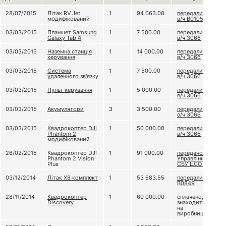
28/07/2015
Літак RV Jet
1
94 063.08
передали до
модифікований
в/ч В0105
03/03/2015
Планшет Samsung
1
7 500.00
передали до
Galaxy Tab 4
в/ч 3066
03/03/2015
Наземна станція
1
14 000.00
передали до
керування
в/ч 3066
03/03/2015
Система
1
7 500.00
передали до
удаленного зв'язку
в/ч 3066
03/03/2015
Пульт керування
1
5 000.00
передали до
в/ч 3066
03/03/2015
Акумулятори
3
3 500.00
передали до
в/ч 3066
03/03/2015
Квадрокоптер DJI
1
50 000.00
передали до
Phantom 2
в/ч 3066
модифікований
26/02/2015
Квадрокоптер DJI
1
91 000.00
передано
Phantom 2 Vision
Управлінню
Plus
СБУ ЦСО "А"
03/12/2014
Літак Х8 комплект
1
53 683.55
передали В/Ч
В0849
28/11/2014
Квадрокоптер
1
60 000.00
сплачено,
Discovery
знаходиться
на
виробництві