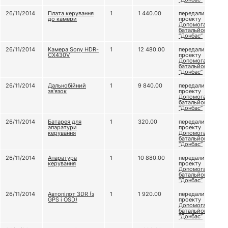
26/11/2014
Плата керування
1
1 440.00
передали
до камери
проекту
Допомога
батальйону
“Донбас”
26/11/2014
Камера Sony HDR-
1
12 480.00
передали
CX430V
проекту
Допомога
батальйону
“Донбас”
26/11/2014
Дальнобійний
1
9 840.00
передали
зв'язок
проекту
Допомога
батальйону
“Донбас”
26/11/2014
Батарея для
1
320.00
передали
апаратури
проекту
керування
Допомога
батальйону
“Донбас”
26/11/2014
Апаратура
1
10 880.00
передали
керування
проекту
Допомога
батальйону
“Донбас”
26/11/2014
Автопілот 3DR (з
1
1 920.00
передали
GPS і OSD)
проекту
Допомога
батальйону
“Донбас”