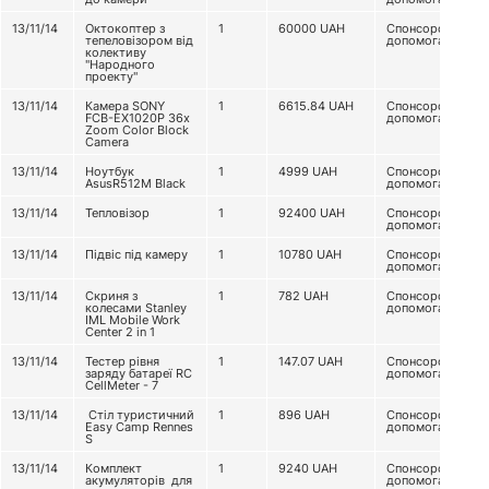
13/11/14
Октокоптер з
1
60000
UAH
Спонсорська
тепеловізором від
допомога
колективу
"Народного
проекту"
13/11/14
Камера SONY
1
6615.84
UAH
Спонсорська
FCB-EX1020P 36x
допомога
Zoom Color Block
Camera
13/11/14
Ноутбук
1
4999
UAH
Спонсорська
AsusR512M Black
допомога
13/11/14
Тепловізор
1
92400
UAH
Спонсорська
допомога
13/11/14
Підвіс під камеру
1
10780
UAH
Спонсорська
допомога
13/11/14
Скриня з
1
782
UAH
Спонсорська
колесами Stanley
допомога
IML Mobile Work
Center 2 in 1
13/11/14
Тестер рівня
1
147.07
UAH
Спонсорська
заряду батареї RC
допомога
CellMeter - 7
13/11/14
Стіл туристичний
1
896
UAH
Спонсорська
Easy Camp Rennes
допомога
S
13/11/14
Комплект
1
9240
UAH
Спонсорська
акумуляторів для
допомога