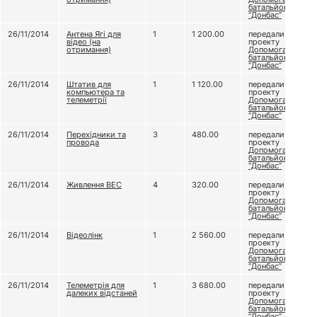
батальйону
“Донбас”
26/11/2014
Антена Ягі для
1
1 200.00
передали
відео (на
проекту
отримання)
Допомога
батальйону
“Донбас”
26/11/2014
Штатив для
1
1 120.00
передали
компьютера та
проекту
телеметрії
Допомога
батальйону
“Донбас”
26/11/2014
Перехідники та
3
480.00
передали
провода
проекту
Допомога
батальйону
“Донбас”
26/11/2014
Живлення ВЕС
4
320.00
передали
проекту
Допомога
батальйону
“Донбас”
26/11/2014
Відеолінк
1
2 560.00
передали
проекту
Допомога
батальйону
“Донбас”
26/11/2014
Телеметрія для
1
3 680.00
передали
далеких відстаней
проекту
Допомога
батальйону
“Донбас”