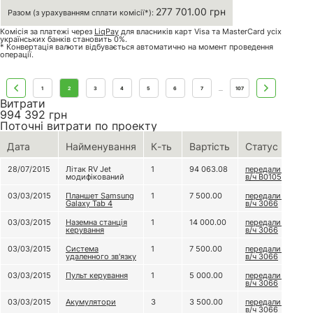
277 701.00 грн
Разом (з урахуванням сплати комісії*):
Комісія за платежі через
LiqPay
для власників карт Visa та MasterCard усіх
українських банків становить 0%.
* Конвертація валюти відбувається автоматично на момент проведення
операції.
1
2
3
4
5
6
7
107
...
Витрати
994 392
грн
Поточні витрати по проекту
Дата
Найменування
К-ть
Вартість
Статус
28/07/2015
Літак RV Jet
1
94 063.08
передали до
модифікований
в/ч В0105
03/03/2015
Планшет Samsung
1
7 500.00
передали до
Galaxy Tab 4
в/ч 3066
03/03/2015
Наземна станція
1
14 000.00
передали до
керування
в/ч 3066
03/03/2015
Система
1
7 500.00
передали до
удаленного зв'язку
в/ч 3066
03/03/2015
Пульт керування
1
5 000.00
передали до
в/ч 3066
03/03/2015
Акумулятори
3
3 500.00
передали до
в/ч 3066