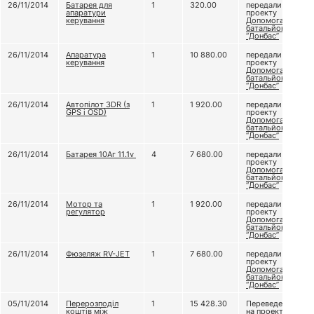
26/11/2014
Батарея для
1
320.00
передали
апаратури
проекту
керування
Допомога
батальйону
“Донбас”
26/11/2014
Апаратура
1
10 880.00
передали
керування
проекту
Допомога
батальйону
“Донбас”
26/11/2014
Автопілот 3DR (з
1
1 920.00
передали
GPS і OSD)
проекту
Допомога
батальйону
“Донбас”
26/11/2014
Батарея 10Аг 11.1v
4
7 680.00
передали
проекту
Допомога
батальйону
“Донбас”
26/11/2014
Мотор та
1
1 920.00
передали
регулятор
проекту
Допомога
батальйону
“Донбас”
26/11/2014
Фюзеляж RV-JET
1
7 680.00
передали
проекту
Допомога
батальйону
“Донбас”
05/11/2014
Перерозподіл
1
15 428.30
Переведено
коштів між
на проект