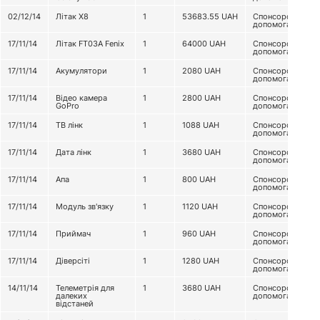
02/12/14
Літак Х8
1
53683.55
UAH
Спонсорська
допомога
17/11/14
Літак FT03A Fenix
1
64000
UAH
Спонсорська
допомога
17/11/14
Акумулятори
1
2080
UAH
Спонсорська
допомога
17/11/14
Відео камера
1
2800
UAH
Спонсорська
GoPro
допомога
17/11/14
ТВ лінк
1
1088
UAH
Спонсорська
допомога
17/11/14
Дата лінк
1
3680
UAH
Спонсорська
допомога
17/11/14
Апа
1
800
UAH
Спонсорська
допомога
17/11/14
Модуль зв'язку
1
1120
UAH
Спонсорська
допомога
17/11/14
Приймач
1
960
UAH
Спонсорська
допомога
17/11/14
Діверсіті
1
1280
UAH
Спонсорська
допомога
14/11/14
Телеметрія для
1
3680
UAH
Спонсорська
далеких
допомога
відстаней