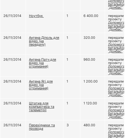
Допомога
батальйону
“Донбас”
26/11/2014
Ноутбук
1
6 400.00
передали
проекту
Допомога
батальйону
“Донбас”
26/11/2014
Антена Діполь для
1
320.00
передали
відео (на
проекту
передачу)
Допомога
батальйону
“Донбас”
26/11/2014
Антена Патч для
1
960.00
передали
відео (на
проекту
отримання)
Допомога
батальйону
“Донбас”
26/11/2014
Антена Ягі для
1
1 200.00
передали
відео (на
проекту
отримання)
Допомога
батальйону
“Донбас”
26/11/2014
Штатив для
1
1 120.00
передали
компьютера та
проекту
телеметрії
Допомога
батальйону
“Донбас”
26/11/2014
Перехідники та
3
480.00
передали
провода
проекту
Допомога
батальйону