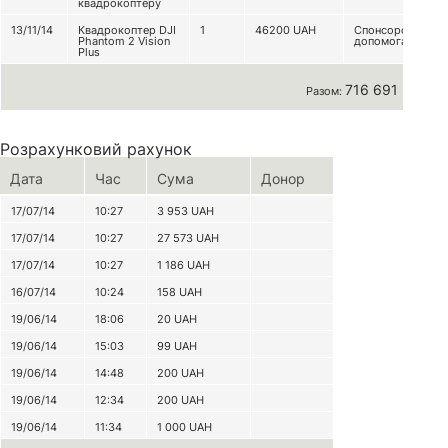
квадрокоптеру
13/11/14
Квадрокоптер DJI
1
46200
UAH
Спонсорська
Phantom 2 Vision
допомога
Plus
716 691 грн
Разом:
Розрахунковий рахунок
Дата
Час
Сума
Донор
17/07/14
10:27
3 953
UAH
17/07/14
10:27
27 573
UAH
17/07/14
10:27
1 186
UAH
16/07/14
10:24
158
UAH
19/06/14
18:06
20
UAH
19/06/14
15:03
99
UAH
19/06/14
14:48
200
UAH
19/06/14
12:34
200
UAH
19/06/14
11:34
1 000
UAH