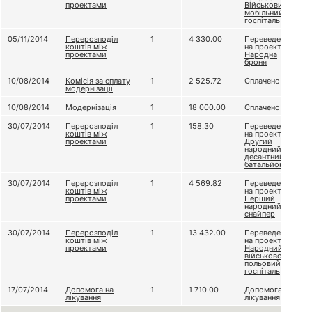
проектами
Військовий
мобільний
госпіталь
05/11/2014
Перерозподіл
1
4 330.00
Переведено
коштів між
на проект
проектами
Народна
броня
10/08/2014
Комісія за сплату
1
2 525.72
Сплачено
модернізації
10/08/2014
Модернізація
1
18 000.00
Сплачено
30/07/2014
Перерозподіл
1
158.30
Переведено
коштів між
на проект
проектами
Другий
народний
десантний
батальйон
30/07/2014
Перерозподіл
1
4 569.82
Переведено
коштів між
на проект
проектами
Перший
народний
снайпер
30/07/2014
Перерозподіл
1
13 432.00
Переведено
коштів між
на проект
проектами
Народний
військово-
польовий
госпіталь
17/07/2014
Допомога на
1
1 710.00
Допомога на
лікування
лікування