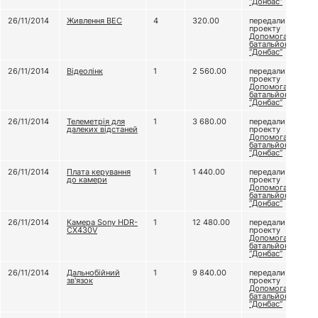
“Донбас”
26/11/2014
Живлення ВЕС
4
320.00
передали
проекту
Допомога
батальйону
“Донбас”
26/11/2014
Відеолінк
1
2 560.00
передали
проекту
Допомога
батальйону
“Донбас”
26/11/2014
Телеметрія для
1
3 680.00
передали
далеких відстаней
проекту
Допомога
батальйону
“Донбас”
26/11/2014
Плата керування
1
1 440.00
передали
до камери
проекту
Допомога
батальйону
“Донбас”
26/11/2014
Камера Sony HDR-
1
12 480.00
передали
CX430V
проекту
Допомога
батальйону
“Донбас”
26/11/2014
Дальнобійний
1
9 840.00
передали
зв'язок
проекту
Допомога
батальйону
“Донбас”