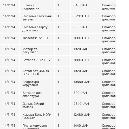
14/11/14
Штатив
1
640
UAH
Спонсорська
поворотки
допомога
14/11/14
Система стеження
1
6720
UAH
Спонсорська
антени
допомога
14/11/14
Система старту
1
800
UAH
Спонсорська
для літака
допомога
14/11/14
Фюзеляж RV-JET
1
7680
UAH
Спонсорська
допомога
14/11/14
Мотор та
1
1920
UAH
Спонсорська
регулятор
допомога
14/11/14
Батарея 10Аг 11.1v
4
7680
UAH
Спонсорська
допомога
14/11/14
Автопілот 3DR (з
1
1920
UAH
Спонсорська
GPS і OSD)
допомога
14/11/14
Апаратура
1
10880
UAH
Спонсорська
керування
допомога
14/11/14
Батарея для
1
320
UAH
Спонсорська
апаратури
допомога
14/11/14
Дальнобійний
1
9840
UAH
Спонсорська
зв'язок
допомога
14/11/14
Камера Sony HDR-
1
12480
UAH
Спонсорська
CX430V
допомога
14/11/14
Плата керування
1
1440
UAH
Спонсорська
до камери
допомога