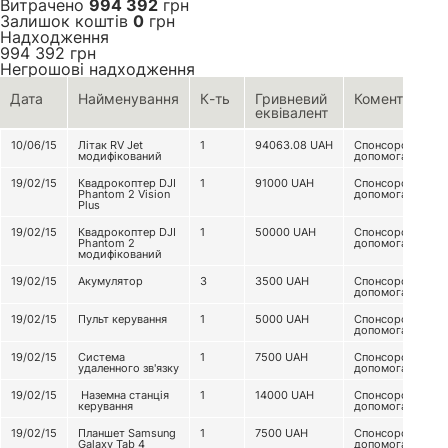
Витрачено
994 392
грн
Залишок коштів
0
грн
Надходження
994 392
грн
Негрошові надходження
Дата
Найменування
К-ть
Гривневий
Коментар
еквівалент
10/06/15
Літак RV Jet
1
94063.08
UAH
Спонсорська
модифікований
допомога
19/02/15
Квадрокоптер DJI
1
91000
UAH
Спонсорська
Phantom 2 Vision
допомога
Plus
19/02/15
Квадрокоптер DJI
1
50000
UAH
Спонсорська
Phantom 2
допомога
модифікований
19/02/15
Акумулятор
3
3500
UAH
Спонсорська
допомога
19/02/15
Пульт керування
1
5000
UAH
Спонсорська
допомога
19/02/15
Система
1
7500
UAH
Спонсорська
удаленного зв'язку
допомога
19/02/15
Наземна станція
1
14000
UAH
Спонсорська
керування
допомога
19/02/15
Планшет Samsung
1
7500
UAH
Спонсорська
Galaxy Tab 4
допомога