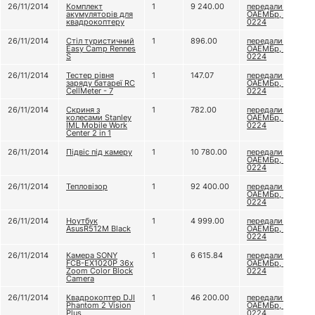
26/11/2014
Комплект
1
9 240.00
передали 79
акумуляторів для
ОАЕМБр, в/ч А
квадрокоптеру
0224
26/11/2014
Стіл туристичний
1
896.00
передали 79
Easy Camp Rennes
ОАЕМБр, в/ч А
S
0224
26/11/2014
Тестер рівня
1
147.07
передали 79
заряду батареї RC
ОАЕМБр, в/ч А
CellMeter - 7
0224
26/11/2014
Скриня з
1
782.00
передали 79
колесами Stanley
ОАЕМБр, в/ч А
IML Mobile Work
0224
Center 2 in 1
26/11/2014
Підвіс під камеру
1
10 780.00
передали 79
ОАЕМБр, в/ч А
0224
26/11/2014
Тепловізор
1
92 400.00
передали 79
ОАЕМБр, в/ч А
0224
26/11/2014
Ноутбук
1
4 999.00
передали 79
AsusR512M Black
ОАЕМБр, в/ч А
0224
26/11/2014
Камера SONY
1
6 615.84
передали 79
FCB-EX1020P 36x
ОАЕМБр, в/ч А
Zoom Color Block
0224
Camera
26/11/2014
Квадрокоптер DJI
1
46 200.00
передали 79
Phantom 2 Vision
ОАЕМБр, в/ч А
Plus
0224