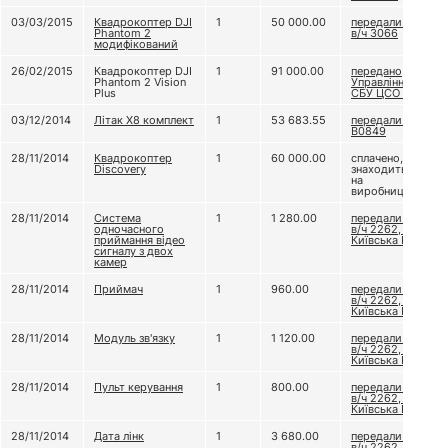
03/03/2015
Квадрокоптер DJI
1
50 000.00
передали до
Phantom 2
в/ч 3066
модифікований
26/02/2015
Квадрокоптер DJI
1
91 000.00
передано
Phantom 2 Vision
Управлінню
Plus
СБУ ЦСО "А"
03/12/2014
Літак Х8 комплект
1
53 683.55
передали В/Ч
В0849
28/11/2014
Квадрокоптер
1
60 000.00
сплачено,
Discovery
знаходиться
на
виробництві
28/11/2014
Система
1
1 280.00
передали до
одночасного
в/ч 2262, бат.
приймання відео
Київська Русь
сигналу з двох
камер
28/11/2014
Приймач
1
960.00
передали до
в/ч 2262, бат.
Київська Русь
28/11/2014
Модуль зв'язку
1
1 120.00
передали до
в/ч 2262, бат.
Київська Русь
28/11/2014
Пульт керування
1
800.00
передали до
в/ч 2262, бат.
Київська Русь
28/11/2014
Дата лінк
1
3 680.00
передали до
в/ч 2262, бат.