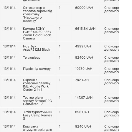
13/11/14
Октокоптер з
1
60000
UAH
Спонсорська
тепеловізором від
допомога
колективу
"Народного
проекту"
13/11/14
Камера SONY
1
6615.84
UAH
Спонсорська
FCB-EX1020P 36x
допомога
Zoom Color Block
Camera
13/11/14
Ноутбук
1
4999
UAH
Спонсорська
AsusR512M Black
допомога
13/11/14
Тепловізор
1
92400
UAH
Спонсорська
допомога
13/11/14
Підвіс під камеру
1
10780
UAH
Спонсорська
допомога
13/11/14
Скриня з
1
782
UAH
Спонсорська
колесами Stanley
допомога
IML Mobile Work
Center 2 in 1
13/11/14
Тестер рівня
1
147.07
UAH
Спонсорська
заряду батареї RC
допомога
CellMeter - 7
13/11/14
Стіл туристичний
1
896
UAH
Спонсорська
Easy Camp Rennes
допомога
S
13/11/14
Комплект
1
9240
UAH
Спонсорська
акумуляторів для
допомога