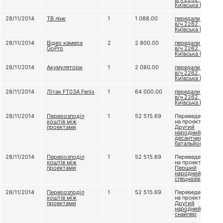
Київська Русь
28/11/2014
ТВ лінк
1
1 088.00
передали до
в/ч 2262, бат.
Київська Русь
28/11/2014
Відео камера
2
2 800.00
передали до
GoPro
в/ч 2262, бат.
Київська Русь
28/11/2014
Акумулятори
1
2 080.00
передали до
в/ч 2262, бат.
Київська Русь
28/11/2014
Літак FT03A Fenix
1
64 000.00
передали до
в/ч 2262, бат.
Київська Русь
28/11/2014
Перерозподіл
1
52 515.69
Переведено
коштів між
на проект
проектами
Другий
народний
десантний
батальйон
28/11/2014
Перерозподіл
1
52 515.69
Переведено
коштів між
на проект
проектами
Перший
народний
спецназівець
28/11/2014
Перерозподіл
1
52 515.69
Переведено
коштів між
на проект
проектами
Другий
народний
снайпер