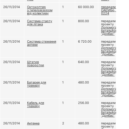
26/11/2014
Октокоптер
1
60 000.00
передали 79
з тепеловізором
ОАЕМБр, в/ч А
від колективу
0224
26/11/2014
Система старту
1
800.00
передали
для літака
проекту
Допомога
батальйону
“Донбас”
26/11/2014
Система стеження
1
6 720.00
передали
антени
проекту
Допомога
батальйону
“Донбас”
26/11/2014
Штатив
1
640.00
передали
поворотки
проекту
Допомога
батальйону
“Донбас”
26/11/2014
Батарея для
1
480.00
передали
трекеру
проекту
Допомога
батальйону
“Донбас”
26/11/2014
Кабель для
1
256.00
передали
трекеру
проекту
Допомога
батальйону
“Донбас”
26/11/2014
Антенна
2
480.00
передали
проекту