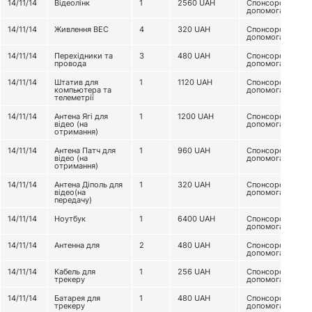
14/11/14
Відеолінк
1
2560
UAH
Спонсорська
допомога
14/11/14
Живлення ВЕС
4
320
UAH
Спонсорська
допомога
14/11/14
Перехідники та
3
480
UAH
Спонсорська
провода
допомога
14/11/14
Штатив для
1
1120
UAH
Спонсорська
компьютера та
допомога
телеметрії
14/11/14
Антена Ягі для
1
1200
UAH
Спонсорська
відео (на
допомога
отримання)
14/11/14
Антена Патч для
1
960
UAH
Спонсорська
відео (на
допомога
отримання)
14/11/14
Антена Діполь для
1
320
UAH
Спонсорська
відео(на
допомога
передачу)
14/11/14
Ноутбук
1
6400
UAH
Спонсорська
допомога
14/11/14
Антенна для
2
480
UAH
Спонсорська
допомога
14/11/14
Кабель для
1
256
UAH
Спонсорська
трекеру
допомога
14/11/14
Батарея для
1
480
UAH
Спонсорська
трекеру
допомога