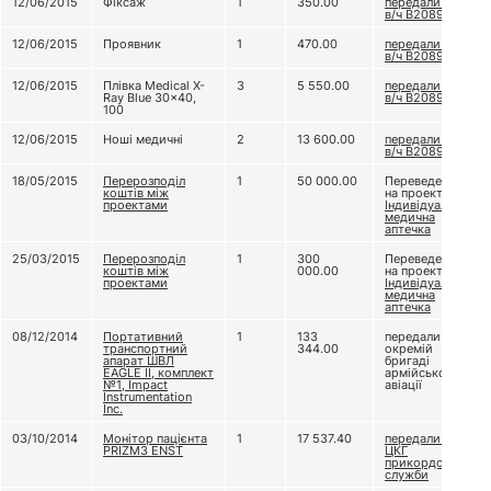
12/06/2015
Фіксаж
1
350.00
передали до
в/ч В2089
12/06/2015
Проявник
1
470.00
передали до
в/ч В2089
12/06/2015
Плівка Medical X-
3
5 550.00
передали до
Ray Blue 30x40,
в/ч В2089
100
12/06/2015
Ноші медичні
2
13 600.00
передали до
в/ч В2089
18/05/2015
Перерозподіл
1
50 000.00
Переведено
коштів між
на проект
проектами
Індивідуальна
медична
аптечка
25/03/2015
Перерозподіл
1
300
Переведено
коштів між
000.00
на проект
проектами
Індивідуальна
медична
аптечка
08/12/2014
Портативний
1
133
передали 11-ій
транспортний
344.00
окремій
апарат ШВЛ
бригаді
EAGLE II, комплект
армійської
№1, Impact
авіації
Instrumentation
Inc.
03/10/2014
Монітор пацієнта
1
17 537.40
передали до
PRIZM3 ENST
ЦКГ
прикордонної
служби