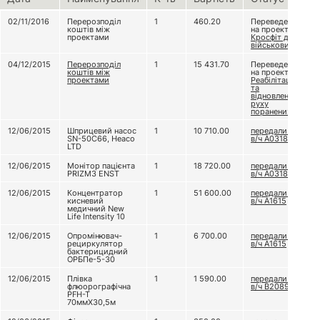
02/11/2016
Перерозподіл
1
460.20
Переведено
коштів між
на проект
проектами
Кросфіт для
військових
04/12/2015
Перерозподіл
1
15 431.70
Переведено
коштів між
на проект
проектами
Реабілітація
та
відновлення
руху
поранених
12/06/2015
Шприцевий насос
1
10 710.00
передали до
SN-50C66, Heaco
в/ч А0318
LTD
12/06/2015
Монітор пацієнта
1
18 720.00
передали до
PRIZM3 ENST
в/ч А0318
12/06/2015
Концентратор
1
51 600.00
передали до
кисневий
в/ч А1615
медичний New
Life Intensity 10
12/06/2015
Опромінювач-
1
6 700.00
передали до
рециркулятор
в/ч А1615
бактерицидний
ОРБПе-5-30
12/06/2015
Плівка
1
1 590.00
передали до
флюорографічна
в/ч В2089
PFH-T
70ммХ30,5м