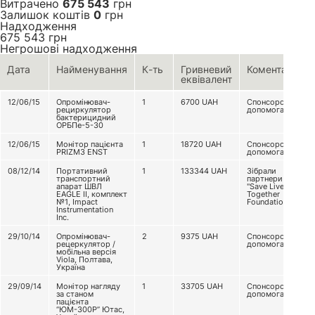
Витрачено
675 543
грн
Залишок коштів
0
грн
Надходження
675 543
грн
Негрошові надходження
Дата
Найменування
К-ть
Гривневий
Коментар
еквівалент
12/06/15
Опромінювач-
1
6700
UAH
Спонсорська
рециркулятор
допомога
бактерицидний
ОРБПе-5-30
12/06/15
Монітор пацієнта
1
18720
UAH
Спонсорська
PRIZM3 ENST
допомога
08/12/14
Портативний
1
133344
UAH
Зібрали
транспортний
партнери з
апарат ШВЛ
"Save Lives
EAGLE II, комплект
Together
№1, Impact
Foundation"
Instrumentation
Inc.
29/10/14
Опромінювач-
2
9375
UAH
Спонсорська
рецеркулятор /
допомога
мобільна версія
Viola, Полтава,
Україна
29/09/14
Монітор нагляду
1
33705
UAH
Спонсорська
за станом
допомога
пацієнта
“ЮМ-300Р” Ютас,