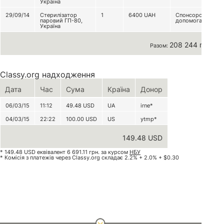
Україна
29/09/14
Стерилізатор
1
6400
UAH
Спонсорська
паровий ГП-80,
допомога
Україна
208 244 грн
Разом:
Classy.org надходження
Дата
Час
Сума
Країна
Донор
06/03/15
11:12
49.48
USD
UA
irne*
04/03/15
22:22
100.00
USD
US
ytmp*
149.48 USD
* 149.48 USD еквівалент 6 691.11 грн. за курсом
НБУ
* Комісія з платежів через Classy.org складає 2.2% + 2.0% + $0.30