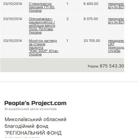
03/10/2014
Стерилізатор
1
6 400.00
передали до
паровий ГП-80,
в/ч пп В2148
Україна
03/10/2014
Опромінювач-
2
9 375.00
передали до
рецеркулятор /
в/ч пп В2148
мобільна версія
Viola, Полтава,
Україна
03/10/2014
Монітор нагляду
1
33 705.00
передали до
за станом
ЦКГ
пацієнта
прикордонної
“ЮМ-300Р” Ютас,
служби
Україна
675 543.30 грн
Разом:
Всеукраїнський центр волонтерів
Миколаївський обласний
благодійний фонд
“РЕГІОНАЛЬНИЙ ФОНД