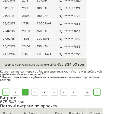
03/03/15
22:31
50
UAH
******3280
01/03/15
23:15
100
UAH
******4571
01/03/15
21:04
100
UAH
******7720
28/02/15
17:18
1 000
UAH
******7861
27/02/15
23:33
150
UAH
******7853
27/02/15
15:06
300
UAH
******8019
26/02/15
23:06
150
UAH
******7853
24/02/15
10:59
1 000
UAH
******0255
455 834.00 грн
Разом (з урахуванням сплати комісії*):
Комісія за платежі через
LiqPay
для власників карт Visa та MasterCard усіх
українських банків становить 0%.
* Конвертація валюти відбувається автоматично на момент проведення
операції.
1
2
3
4
5
6
7
60
...
Витрати
675 543
грн
Поточні витрати по проекту
Дата
Найменування
К-ть
Вартість
Статус