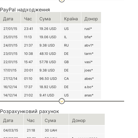
PayPal надходження
Дата
Час
Сума
Країна
Донор
27/01/15
23:41
19.26
USD
US
rusl*
25/01/15
11:13
19.06
USD
IL
bfle*
24/01/15
21:37
9.38
USD
RU
abv1*
23/01/15
10:38
48.10
USD
DE
tarm*
22/01/15
15:47
57.78
USD
GB
vasi*
17/01/15
20:01
9.38
USD
DE
joes*
27/12/14
01:10
96.50
USD
CA
abes*
16/12/14
17:37
18.92
USD
DE
a.bo*
14/12/14
21:02
9.41
USD
US
anas*
13/12/14
14:19
0.66
USD
UA
alex*
Розрахунковий рахунок
288.45 USD
Дата
Час
Сума
Донор
* 288.45 USD що на дату конвертації (03.03.2015) становило 7747.22 грн.
* Комісія з платежів через
PayPal
складає від 0.3% до 7.4% + $0.30
04/03/15
21:18
30
UAH