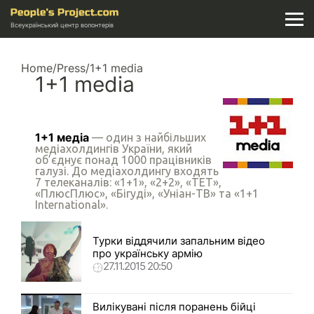
Всеукраїнський центр волонтерів
Home
/
Press
/
1+1 media
1+1 media
1+1 медіа
— один з найбільших
медіахолдингів України, який
об’єднує понад 1000 працівників
галузі. До медіахолдингу входять
7 телеканалів: «1+1», «2+2», «ТЕТ»,
«ПлюсПлюс», «Бігуді», «Уніан-ТВ» та «1+1
International».
Турки віддячили запальним відео
про українську армію
27.11.2015 20:50
Вилікувані після поранень бійці