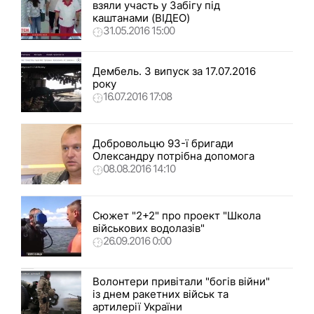
взяли участь у Забігу під
каштанами (ВІДЕО)
31.05.2016 15:00
Дембель. 3 випуск за 17.07.2016
року
16.07.2016 17:08
Добровольцю 93-ї бригади
Олександру потрібна допомога
08.08.2016 14:10
Сюжет "2+2" про проект "Школа
військових водолазів"
26.09.2016 0:00
Волонтери привітали "богів війни"
із днем ракетних військ та
артилерії України