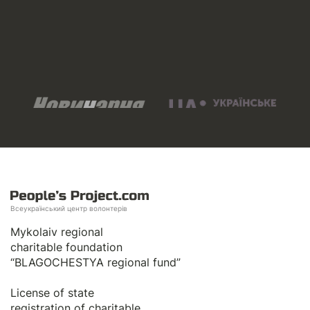
Всеукраїнський центр волонтерів
Mykolaiv regional
charitable foundation
“BLAGOCHESTYA regional fund”
License of state
registration of сharitable