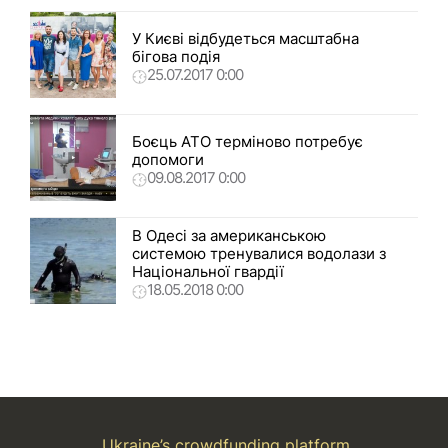
У Києві відбудеться масштабна
бігова подія
25.07.2017 0:00
Боєць АТО терміново потребує
допомоги
09.08.2017 0:00
В Одесі за американською
системою тренувалися водолази з
Національної гвардії
18.05.2018 0:00
Ukraine’s crowdfunding platform