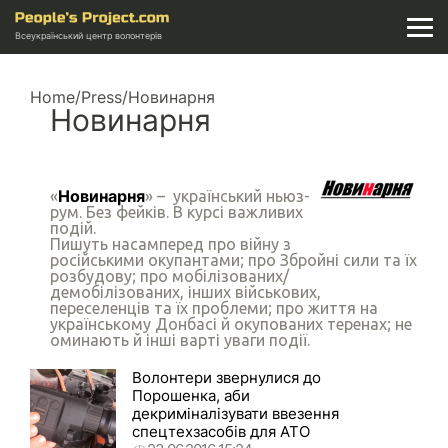
Всеукраїнський центр волонтерів
Home
/
Press
/
Новинарня
Новинарня
Новинарня
«
» – український ньюз-
рум. Без фейків. В курсі важливих
подій.
Пишуть насамперед про війну з
російськими окупантами; про Збройні сили та їх
розбудову; про мобілізованих/
демобілізованих, інших військових,
переселенців та їх проблеми; про життя на
українському Донбасі й окупованих теренах; не
оминають й інші варті уваги події.
Волонтери звернулися до
Порошенка, аби
декриміналізувати ввезення
спецтехзасобів для АТО