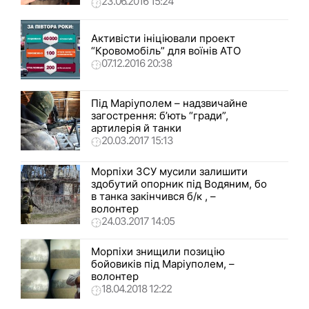
23.06.2016 15:24
Активісти ініціювали проект
“Кровомобіль” для воїнів АТО
07.12.2016 20:38
Під Маріуполем – надзвичайне
загострення: б’ють “гради”,
артилерія й танки
20.03.2017 15:13
Морпіхи ЗСУ мусили залишити
здобутий опорник під Водяним, бо
в танка закінчився б/к , –
волонтер
24.03.2017 14:05
Морпіхи знищили позицію
бойовиків під Маріуполем, –
волонтер
18.04.2018 12:22