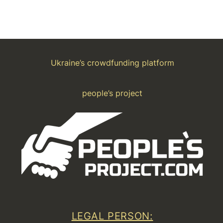
Ukraine’s crowdfunding platform
people’s project
LEGAL PERSON: