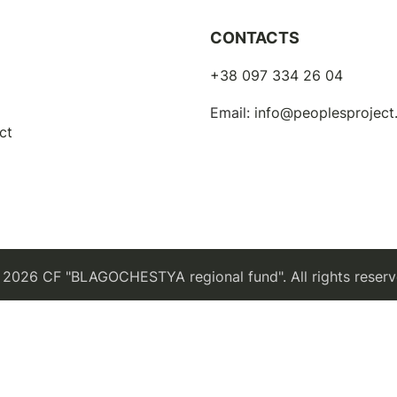
CONTACTS
+38 097 334 26 04
Email:
info@peoplesprojec
ct
2026 CF "BLAGOCHESTYA regional fund". All rights reser