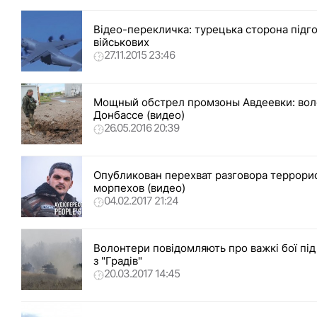
Відео-перекличка: турецька сторона підго
військових
27.11.2015 23:46
Мощный обстрел промзоны Авдеевки: воло
Донбассе (видео)
26.05.2016 20:39
Опубликован перехват разговора террорис
морпехов (видео)
04.02.2017 21:24
Волонтери повідомляють про важкі бої під
з "Градів"
20.03.2017 14:45