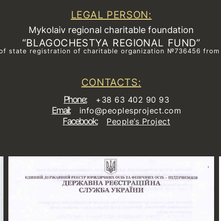
LEGAL PERSON:
Mykolaiv regional charitable foundation
“BLAGOCHESTYA REGIONAL FUND”
of state registration of сharitable organization №736456 from
CONTACTS:
Phone:
+38 63 402 90 93
Email:
info@peoplesproject.com
Facebook:
People’s Project