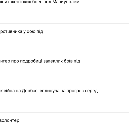
шних жестоких боев под Мариуполем
ротивника у бою під
онтер про подробиці запеклих боїв під
 як війна на Донбасі вплинула на прогрес серед
 волонтер