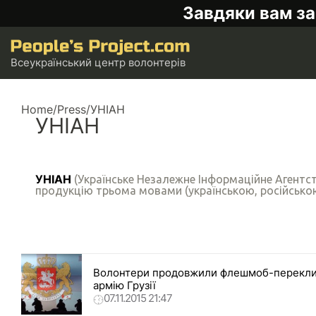
Завдяки вам за
Всеукраїнський центр волонтерів
Home
/
Press
/
УНІАН
УНІАН
УНІАН
(Українське Незалежне Інформаційне Агентст
продукцію трьома мовами (українською, російською
Волонтери продовжили флешмоб-перекличк
армію Грузії
07.11.2015 21:47