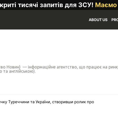
криті тисячі запитів для ЗСУ!
Маємо
ABOUT US
PR
во Новин) — інформаційне агентство, що працює на ринку 
 та англійською).
у Туреччини та України, створивши ролик про