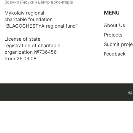
Всеукраїнський центр волонтерів
MENU
Mykolaiv regional
charitable foundation
About Us
“BLAGOCHESTYA regional fund”
Projects
License of state
Submit proje
registration of сharitable
organization №736456
Feedback
from 26.09.08
© 