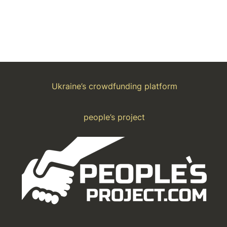
Ukraine’s crowdfunding platform
people’s project