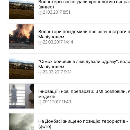
Волонтеры воссоздали хронологию вчера
(видео)
21.03.2017 8:51
Волонтери повідомили про значні втрати п
Маріуполем
22.03.2017 14:14
"Сімох бойовиків ліквідували одразу": вол
Маріуполем
23.03.2017 9:31
Інновації і нові препарати: ЗМІ розповіли,
медиків
09.11.2017 11:49
На Донбасі знищено позицію терористів -
(фото)