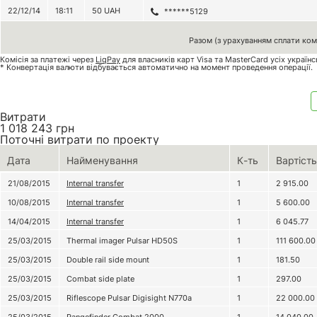
22/12/14
18:11
50
UAH
******5129
Разом (з урахуванням сплати комі
Комісія за платежі через
LiqPay
для власників карт Visa та MasterCard усіх україн
* Конвертація валюти відбувається автоматично на момент проведення операції.
Витрати
1 018 243
грн
Поточні витрати по проекту
Дата
Найменування
К-ть
Вартість
21/08/2015
Internal transfer
1
2 915.00
10/08/2015
Internal transfer
1
5 600.00
14/04/2015
Internal transfer
1
6 045.77
25/03/2015
Thermal imager Pulsar HD50S
1
111 600.00
25/03/2015
Double rail side mount
1
181.50
25/03/2015
Combat side plate
1
297.00
25/03/2015
Riflescope Pulsar Digisight N770a
1
22 000.00
25/03/2015
Rangefinder Combat 2000
1
14 040.00