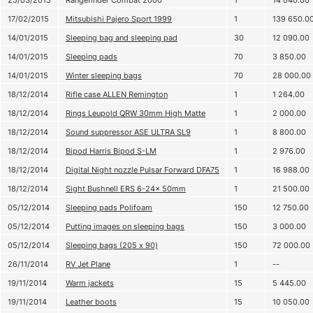
17/02/2015
Mitsubishi Pajero Sport 1999
1
139 650.0
14/01/2015
Sleeping bag and sleeping pad
30
12 090.00
14/01/2015
Sleeping pads
70
3 850.00
14/01/2015
Winter sleeping bags
70
28 000.00
18/12/2014
Rifle case ALLEN Remington
1
1 264.00
18/12/2014
Rings Leupold QRW 30mm High Matte
1
2 000.00
18/12/2014
Sound suppressor ASE ULTRA SL9
1
8 800.00
18/12/2014
Bipod Harris Bipod S-LM
1
2 976.00
18/12/2014
Digital Night nozzle Pulsar Forward DFA75
1
16 988.00
18/12/2014
Sight Bushnell ERS 6-24x 50mm
1
21 500.00
05/12/2014
Sleeping pads Polifoam
150
12 750.00
05/12/2014
Putting images on sleeping bags
150
3 000.00
05/12/2014
Sleeping bags (205 х 90)
150
72 000.00
26/11/2014
RV Jet Plane
1
--
19/11/2014
Warm jackets
15
5 445.00
19/11/2014
Leather boots
15
10 050.00