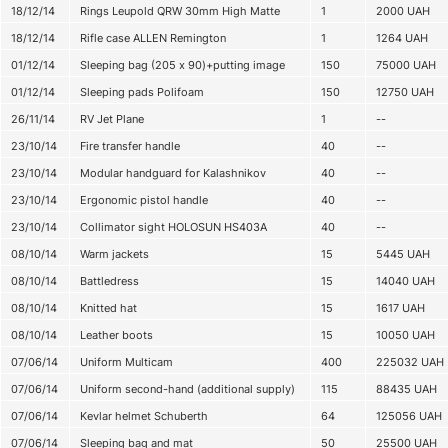
18/12/14
Rings Leupold QRW 30mm High Matte
1
2000
UAH
18/12/14
Rifle case ALLEN Remington
1
1264
UAH
01/12/14
Sleeping bag (205 х 90)+putting image
150
75000
UAH
01/12/14
Sleeping pads Polifoam
150
12750
UAH
26/11/14
RV Jet Plane
1
--
23/10/14
Fire transfer handle
40
--
23/10/14
Modular handguard for Kalashnikov
40
--
23/10/14
Ergonomic pistol handle
40
--
23/10/14
Collimator sight HOLOSUN HS403A
40
--
08/10/14
Warm jackets
15
5445
UAH
08/10/14
Battledress
15
14040
UAH
08/10/14
Knitted hat
15
1617
UAH
08/10/14
Leather boots
15
10050
UAH
07/06/14
Uniform Multicam
400
225032
UAH
07/06/14
Uniform second-hand (additional supply)
115
88435
UAH
07/06/14
Kevlar helmet Schuberth
64
125056
UAH
07/06/14
Sleeping bag and mat
50
25500
UAH