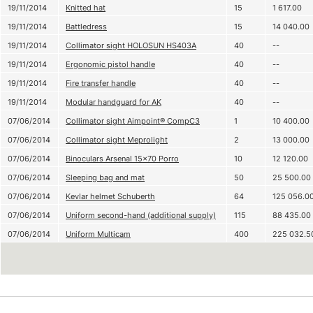
19/11/2014
Knitted hat
15
1 617.00
19/11/2014
Battledress
15
14 040.00
19/11/2014
Collimator sight HOLOSUN HS403A
40
--
19/11/2014
Ergonomic pistol handle
40
--
19/11/2014
Fire transfer handle
40
--
19/11/2014
Modular handguard for AK
40
--
07/06/2014
Collimator sight Aimpoint® CompC3
1
10 400.00
07/06/2014
Collimator sight Meprolight
2
13 000.00
07/06/2014
Binoculars Arsenal 15×70 Porro
10
12 120.00
07/06/2014
Sleeping bag and mat
50
25 500.00
07/06/2014
Kevlar helmet Schuberth
64
125 056.0
07/06/2014
Uniform second-hand (additional supply)
115
88 435.00
07/06/2014
Uniform Multicam
400
225 032.5