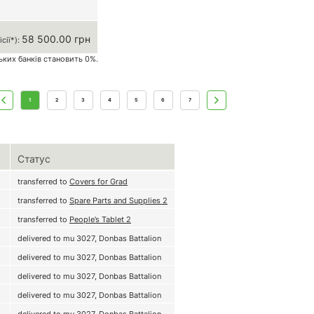
58 500.00 грн
сії*):
ських банків становить 0%.
1
2
3
4
5
6
7
Статус
transferred to
Covers for Grad
transferred to
Spare Parts and Supplies 2
transferred to
People’s Tablet 2
delivered to mu 3027, Donbas Battalion
delivered to mu 3027, Donbas Battalion
delivered to mu 3027, Donbas Battalion
delivered to mu 3027, Donbas Battalion
delivered to mu 3027, Donbas Battalion