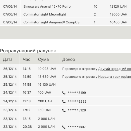
07/06/14
Binoculars Arsenal 15×70 Porro
10
12120
UAH
07/06/14
Collimator sight Meprolight
2
13000
UAH
07/06/14
Collimator sight Aimpoint® CompC3
1
10400
UAH
Розрахунковий рахунок
Дата
Час
Сума
Донор
26/12/14
14:16
19 028
UAH
Переведено з проекту
Другий народний сн
25/12/14
14:59
18 689
UAH
Переведено з проекту
Народна територіал
25/12/14
14:58
16 130
UAH
24/12/14
16:37
100
UAH
******3199
24/12/14
12:13
200
UAH
******9232
23/12/14
17:12
150
UAH
******5129
23/12/14
12:15
2 000
UAH
22/12/14
20:38
2 000
UAH
******1807