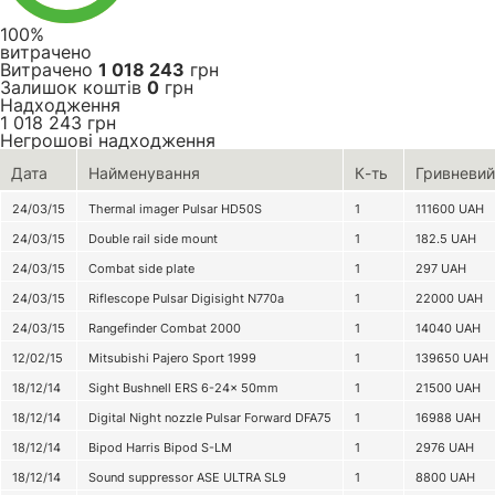
100%
витрачено
Витрачено
1 018 243
грн
Залишок коштів
0
грн
Надходження
1 018 243
грн
Негрошові надходження
Дата
Найменування
К-ть
Гривневий
24/03/15
Thermal imager Pulsar HD50S
1
111600
UAH
24/03/15
Double rail side mount
1
182.5
UAH
24/03/15
Combat side plate
1
297
UAH
24/03/15
Riflescope Pulsar Digisight N770a
1
22000
UAH
24/03/15
Rangefinder Combat 2000
1
14040
UAH
12/02/15
Mitsubishi Pajero Sport 1999
1
139650
UAH
18/12/14
Sight Bushnell ERS 6-24x 50mm
1
21500
UAH
18/12/14
Digital Night nozzle Pulsar Forward DFA75
1
16988
UAH
18/12/14
Bipod Harris Bipod S-LM
1
2976
UAH
18/12/14
Sound suppressor ASE ULTRA SL9
1
8800
UAH