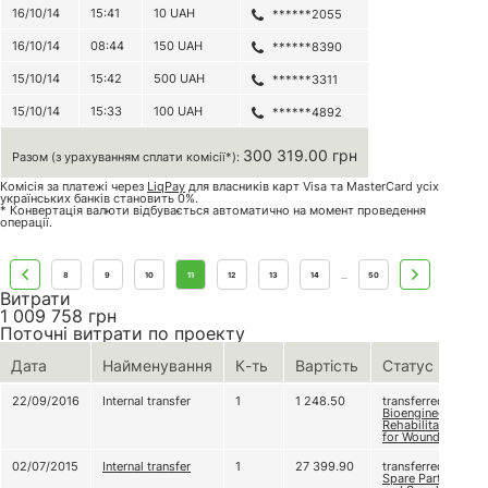
16/10/14
15:41
10
UAH
******2055
16/10/14
08:44
150
UAH
******8390
15/10/14
15:42
500
UAH
******3311
15/10/14
15:33
100
UAH
******4892
300 319.00 грн
Разом (з урахуванням сплати комісії*):
Комісія за платежі через
LiqPay
для власників карт Visa та MasterCard усіх
українських банків становить 0%.
* Конвертація валюти відбувається автоматично на момент проведення
операції.
8
9
10
11
12
13
14
50
...
Витрати
1 009 758
грн
Поточні витрати по проекту
Дата
Найменування
К-ть
Вартість
Статус
22/09/2016
Internal transfer
1
1 248.50
transferred to
Bioengineering
Rehabilitation
for Wounded
02/07/2015
Internal transfer
1
27 399.90
transferred to
Spare Parts