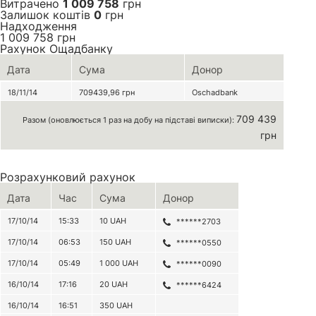
Витрачено
1 009 758
грн
Залишок коштів
0
грн
Надходження
1 009 758
грн
Рахунок Ощадбанку
Дата
Сума
Донор
18/11/14
709439,96
грн
Oschadbank
709 439
Разом (оновлюється 1 раз на добу на підставі виписки):
грн
Розрахунковий рахунок
Дата
Час
Сума
Донор
17/10/14
15:33
10
UAH
******2703
17/10/14
06:53
150
UAH
******0550
17/10/14
05:49
1 000
UAH
******0090
16/10/14
17:16
20
UAH
******6424
16/10/14
16:51
350
UAH