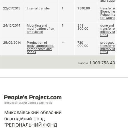
and Supplies 2
22/01/2015
Internal transfer
1
1 310.00
transferred to
Bioengineering
Rehabilitation
for Wounded
24/12/2014
Mounting and
1
249
done and
modification of an
800.00
transferred to
ambulance
military unit A
0224
25/09/2014
Production of
--
730
produced and
body, aggregates,
000.00
transferred to
components and
military unit A
nodes
0224
1 009 758.40 грн
Разом:
Всеукраїнський центр волонтерів
Миколаївський обласний
благодійний фонд
“РЕГІОНАЛЬНИЙ ФОНД