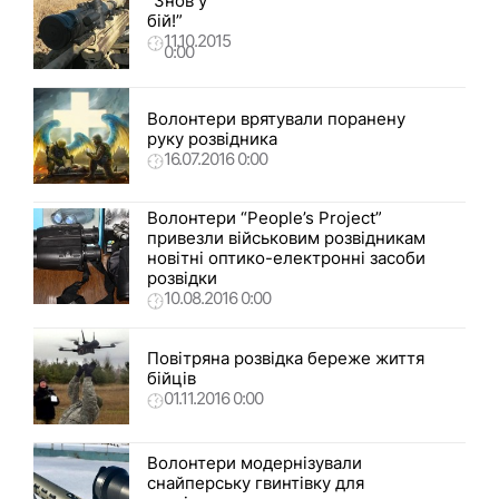
“Знов у
бій!”
11.10.2015
0:00
Волонтери врятували поранену
руку розвідника
16.07.2016 0:00
Волонтери “People’s Project”
привезли військовим розвідникам
новітні оптико-електронні засоби
розвідки
10.08.2016 0:00
Повітряна розвідка береже життя
бійців
01.11.2016 0:00
Волонтери модернізували
снайперську гвинтівку для