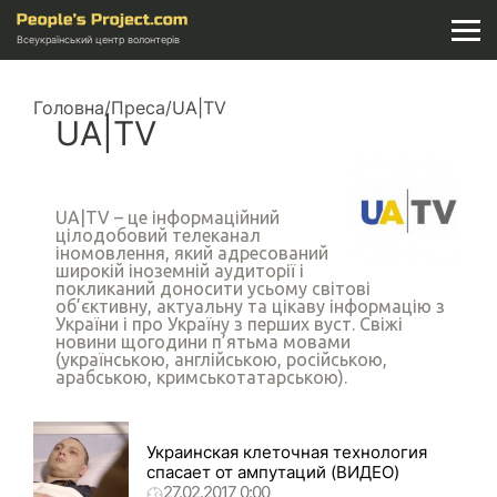
Всеукраїнський центр волонтерів
Головна
/
Преса
/
UA|TV
UA|TV
UA|TV – це інформаційний
цілодобовий телеканал
іномовлення, який адресований
широкій іноземній аудиторії і
покликаний доносити усьому світові
об’єктивну, актуальну та цікаву інформацію з
України і про Україну з перших вуст. Свіжі
новини щогодини п’ятьма мовами
(українською, англійською, російською,
арабською, кримськотатарською).
Украинская клеточная технология
спасает от ампутаций (ВИДЕО)
27.02.2017 0:00