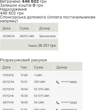
Витрачено
446 602
грн
Залишок коштів
0
грн
Надходження
446 602
грн
Спонсорська допомога (оплата постачальникам
напряму)
Дата
Сума
Донор
20/06/14
26251
UAH
Sponsorship
26 251 грн
Разом:
Розрахунковий рахунок
Дата
Час
Сума
Донор
17/03/15
17:09
1
UAH
02/12/14
15:31
150
UAH
******4645
02/12/14
14:54
52 515
UAH
01/12/14
15:30
52 517
UAH
30/11/14
19:05
50
UAH
******3280
26/11/14
11:26
150
UAH