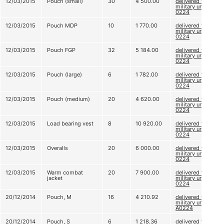
12/03/2015
Pouch (small)
30
4 500.00
delivered to
military unit А
0224
12/03/2015
Pouch MDP
10
1 770.00
delivered to
military unit А
0224
12/03/2015
Pouch FGP
32
5 184.00
delivered to
military unit А
0224
12/03/2015
Pouch (large)
6
1 782.00
delivered to
military unit А
0224
12/03/2015
Pouch (medium)
20
4 620.00
delivered to
military unit А
0224
12/03/2015
Load bearing vest
8
10 920.00
delivered to
military unit А
0224
12/03/2015
Overalls
20
6 000.00
delivered to
military unit А
0224
12/03/2015
Warm combat
20
7 900.00
delivered to
jacket
military unit А
0224
20/12/2014
Pouch, M
16
4 210.92
delivered to
military unit
А0224
20/12/2014
Pouch, S
6
1 218.36
delivered to