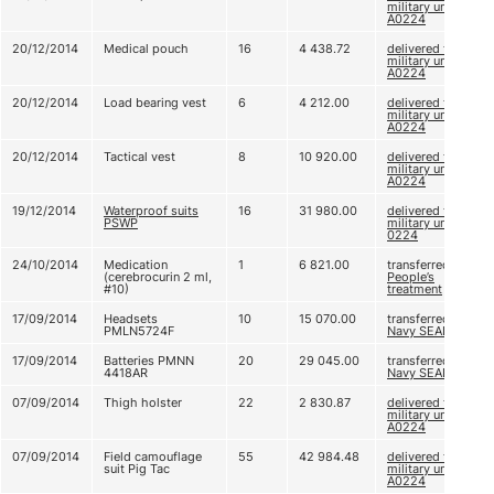
military unit
А0224
20/12/2014
Medical pouch
16
4 438.72
delivered to
military unit
А0224
20/12/2014
Load bearing vest
6
4 212.00
delivered to
military unit
А0224
20/12/2014
Tactical vest
8
10 920.00
delivered to
military unit
А0224
19/12/2014
Waterproof suits
16
31 980.00
delivered to
PSWP
military unit A
0224
24/10/2014
Medication
1
6 821.00
transferred to
(cerebrocurin 2 ml,
People’s
#10)
treatment
17/09/2014
Headsets
10
15 070.00
transferred to
PMLN5724F
Navy SEALs
17/09/2014
Batteries PMNN
20
29 045.00
transferred to
4418AR
Navy SEALs
07/09/2014
Thigh holster
22
2 830.87
delivered to
military unit
А0224
07/09/2014
Field camouflage
55
42 984.48
delivered to
suit Pig Tac
military unit
А0224