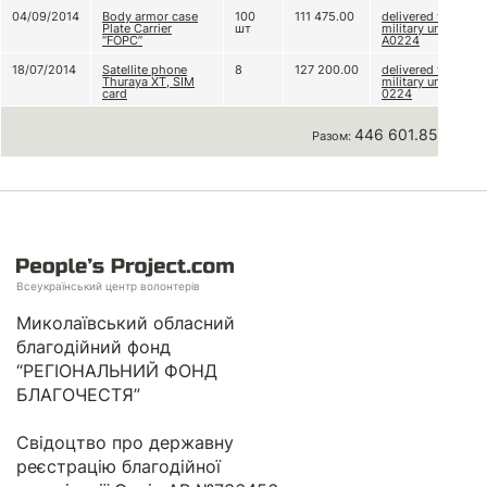
04/09/2014
Body armor case
100
111 475.00
delivered to
Plate Carrier
шт
military unit
“FOPC”
А0224
18/07/2014
Satellite phone
8
127 200.00
delivered to
Thuraya XT, SIM
military unit A
card
0224
446 601.85 грн
Разом:
Всеукраїнський центр волонтерів
Миколаївський обласний
благодійний фонд
“РЕГІОНАЛЬНИЙ ФОНД
БЛАГОЧЕСТЯ”
Свідоцтво про державну
реєстрацію благодійної