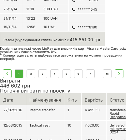
******8540
25/11/14
11:18
500
UAH
******1545
21/11/14
13:22
100
UAH
19/11/14
12:56
10
UAH
******8180
415 851.00 грн
Разом (з урахуванням сплати комісії*):
Комісія за платежі через
LiqPay
для власників карт Visa та MasterCard усіх
українських банків становить 0%.
* Конвертація валюти відбувається автоматично на момент проведення
операції.
1
2
3
4
5
6
7
46
...
Витрати
446 602
грн
Поточні витрати по проекту
Дата
Найменування
К-ть
Вартість
Статус
27/07/2016
Internal transfer
1
4 499.50
transferred to
Rapid
Response
12/03/2015
Tactical vest
10
7 020.00
delivered to
military unit А
0224