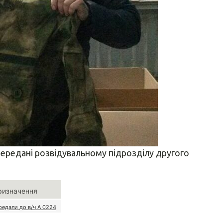
передані розвідувальному підрозділу другого
ризначення
редали до в/ч А 0224