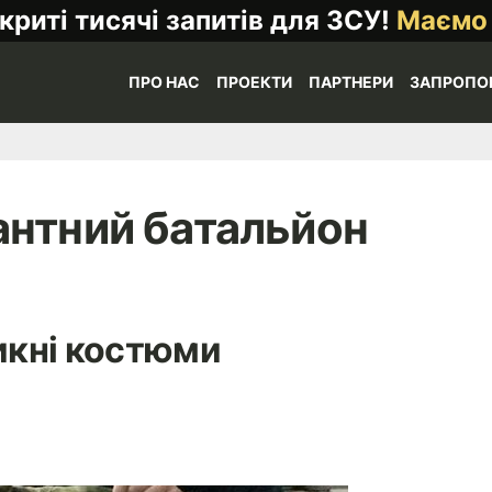
криті тисячі запитів для ЗСУ!
Маємо
ПРО НАС
ПРОЕКТИ
ПАРТНЕРИ
ЗАПРОПО
антний батальйон
кні костюми