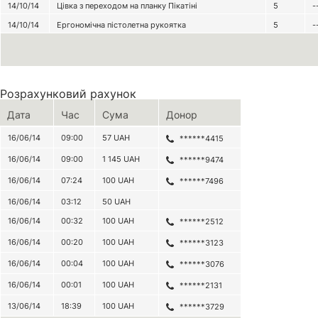
14/10/14
Цівка з переходом на планку Пікатіні
5
-
14/10/14
Ергономічна пістолетна рукоятка
5
-
Розрахунковий рахунок
Дата
Час
Сума
Донор
16/06/14
09:00
57
UAH
******4415
16/06/14
09:00
1 145
UAH
******9474
16/06/14
07:24
100
UAH
******7496
16/06/14
03:12
50
UAH
16/06/14
00:32
100
UAH
******2512
16/06/14
00:20
100
UAH
******3123
16/06/14
00:04
100
UAH
******3076
16/06/14
00:01
100
UAH
******2131
13/06/14
18:39
100
UAH
******3729