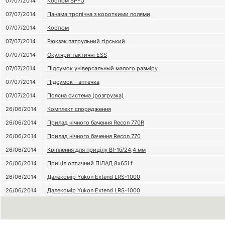
07/07/2014
Костюм SPFU
07/07/2014
Панама тропічна з короткими полями
07/07/2014
Костюм
07/07/2014
Рюкзак патрульний гірський
07/07/2014
Окуляри тактичні ESS
07/07/2014
Підсумок універсальный малого разміру
07/07/2014
Підсумок - аптечка
07/07/2014
Поясна система (розгрузка)
26/06/2014
Комплект спорядження
26/06/2014
Прилад нічного бачення Recon 770R
26/06/2014
Прилад нічного бачення Recon 770
26/06/2014
Кріплення для прицілу ВІ-1б/24,4 мм
26/06/2014
Приціл оптичний ПІЛАД 8х65Lf
26/06/2014
Далекомір Yukon Extend LRS-1000
26/06/2014
Далекомір Yukon Extend LRS-1000