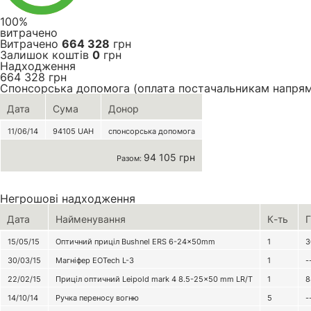
100%
витрачено
Витрачено
664 328
грн
Залишок коштів
0
грн
Надходження
664 328
грн
Спонсорська допомога (оплата постачальникам напря
Дата
Сума
Донор
11/06/14
94105
UAH
спонсорська допомога
94 105 грн
Разом:
Негрошові надходження
Дата
Найменування
К-ть
Г
15/05/15
Оптичний приціл Bushnel ERS 6-24×50mm
1
3
30/03/15
Магніфер EOTech L-3
1
-
22/02/15
Приціл оптичний Leipold mark 4 8.5-25x50 mm LR/T
1
8
14/10/14
Ручка переносу вогню
5
-