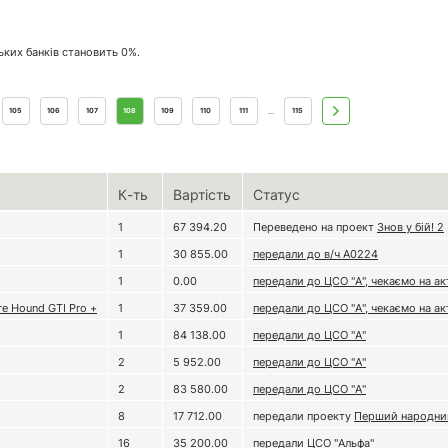
ських банків становить 0%.
105
106
107
108
109
110
111
115
...
К-ть
Вартість
Статус
1
67 394.20
Переведено на проект
Знов у бій! 2
1
30 855.00
передали до в/ч А0224
1
0.00
передали до ЦСО "А", чекаємо на ак
e Hound GTI Pro +
1
37 359.00
передали до ЦСО "А", чекаємо на ак
1
84 138.00
передали до ЦСО "А"
2
5 952.00
передали до ЦСО "А"
2
83 580.00
передали до ЦСО "А"
8
17 712.00
передали проекту
Перший народний
16
35 200.00
передали ЦСО "Альфа"