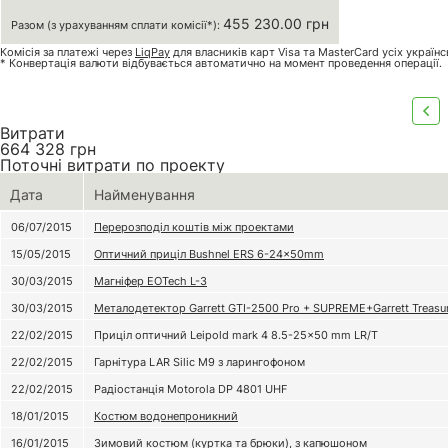
455 230.00 грн
Разом (з урахуванням сплати комісії*):
Комісія за платежі через
LiqPay
для власників карт Visa та MasterCard усіх україн
* Конвертація валюти відбувається автоматично на момент проведення операції.
Витрати
664 328
грн
Поточні витрати по проекту
Дата
Найменування
06/07/2015
Перерозподіл коштів між проектами
15/05/2015
Оптичний приціл Bushnel ERS 6-24×50mm
30/03/2015
Магніфер EOTech L-3
30/03/2015
Металодетектор Garrett GTI-2500 Pro + SUPREME+Garrett Treasur
22/02/2015
Приціл оптичний Leipold mark 4 8.5-25x50 mm LR/T
22/02/2015
Гарнітура LAR Silic M9 з ларингофоном
22/02/2015
Радіостанція Motorola DP 4801 UHF
18/01/2015
Костюм водонепроникний
16/01/2015
Зимовий костюм (куртка та брюки), з капюшоном