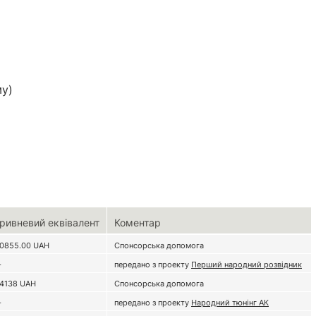
му)
ривневий еквівалент
Коментар
0855.00
UAH
Спонсорська допомога
-
передано з проекту
Перший народний розвідник
4138
UAH
Спонсорська допомога
-
передано з проекту
Народний тюнінг АК