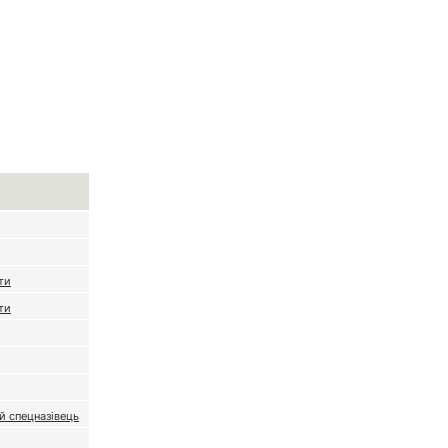
ти
ти
 спецназівець