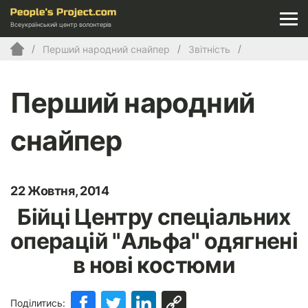
Всеукраїнський центр волонтерів
Перший народний снайпер
Звітність
Перший народний
снайпер
22 Жовтня, 2014
Бійці Центру спеціальних
операцій "Альфа" одягнені
в нові костюми
Поділитись: