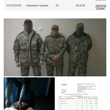
22/10/2014
Нашивка гумова
16
624.00
передали 
"Альфа"