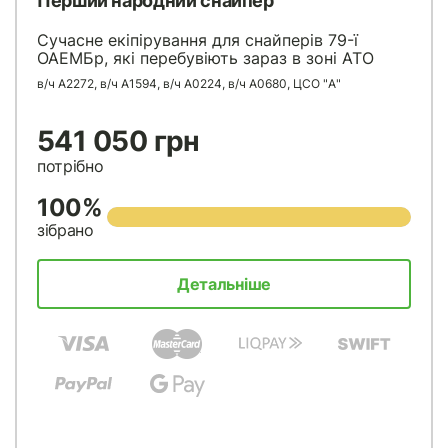
Перший народний снайпер
Сучасне екіпірування для снайперів 79-ї
ОАЕМБр, які перебувіють зараз в зоні АТО
в/ч А2272, в/ч А1594, в/ч А0224, в/ч А0680, ЦСО "А"
541 050 грн
потрібно
100%
зібрано
Детальніше