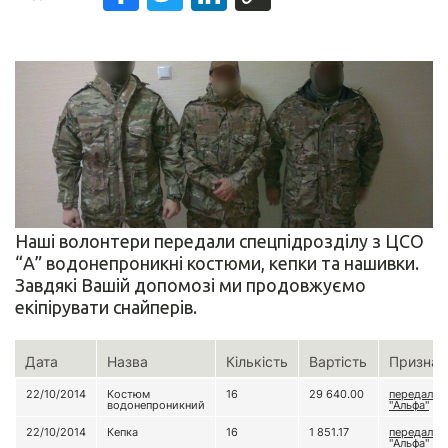
Наші волонтери передали спецпідрозділу з ЦСО
“А” водонепроникні костюми, кепки та нашивки.
Завдякі Вашій допомозі ми продовжуємо
екіпірувати снайперів.
Дата
Назва
Кількість
Вартість
Признач
22/10/2014
Костюм
16
29 640.00
передали 
водонепроникний
"Альфа"
22/10/2014
Кепка
16
1 851.17
передали 
"Альфа"