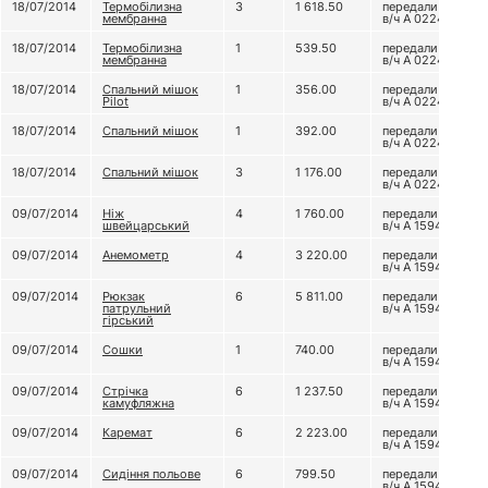
18/07/2014
Термобілизна
3
1 618.50
передали до
мембранна
в/ч А 0224
18/07/2014
Термобілизна
1
539.50
передали до
мембранна
в/ч А 0224
18/07/2014
Спальний мішок
1
356.00
передали до
Pilot
в/ч А 0224
18/07/2014
Спальний мішок
1
392.00
передали до
в/ч А 0224
18/07/2014
Спальний мішок
3
1 176.00
передали до
в/ч А 0224
09/07/2014
Ніж
4
1 760.00
передали до
швейцарський
в/ч А 1594
09/07/2014
Анемометр
4
3 220.00
передали до
в/ч А 1594
09/07/2014
Рюкзак
6
5 811.00
передали до
патрульний
в/ч А 1594
гірський
09/07/2014
Сошки
1
740.00
передали до
в/ч А 1594
09/07/2014
Стрічка
6
1 237.50
передали до
камуфляжна
в/ч А 1594
09/07/2014
Каремат
6
2 223.00
передали до
в/ч А 1594
09/07/2014
Сидіння польове
6
799.50
передали до
в/ч А 1594