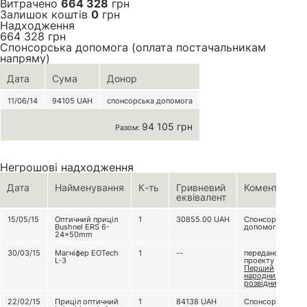
Витрачено
664 328
грн
Залишок коштів
0
грн
Надходження
664 328
грн
Спонсорська допомога (оплата постачальникам
напряму)
Дата
Сума
Донор
11/06/14
94105
UAH
спонсорська допомога
94 105 грн
Разом:
Негрошові надходження
Дата
Найменування
К-ть
Гривневий
Коментар
еквівалент
15/05/15
Оптичний приціл
1
30855.00
UAH
Спонсорська
Bushnel ERS 6-
допомога
24×50mm
30/03/15
Магніфер EOTech
1
--
передано з
L-3
проекту
Перший
народний
розвідник
22/02/15
Приціл оптичний
1
84138
UAH
Спонсорська