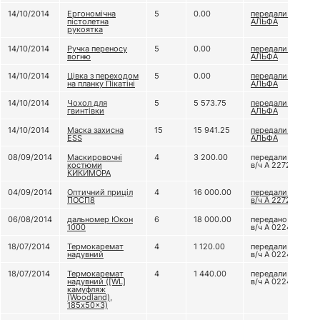
14/10/2014
Ергономічна
5
0.00
передали ЦСО
пістолетна
АЛЬФА
рукоятка
14/10/2014
Ручка переносу
5
0.00
передали ЦСО
вогню
АЛЬФА
14/10/2014
Цівка з переходом
5
0.00
передали ЦСО
на планку Пікатіні
АЛЬФА
14/10/2014
Чохол для
5
5 573.75
передали ЦСО
гвинтівки
АЛЬФА
14/10/2014
Маска захисна
15
15 941.25
передали ЦСО
ESS
АЛЬФА
08/09/2014
Маскировочні
4
3 200.00
передали до
костюми
в/ч А 2272
КИКИМОРА
04/09/2014
Оптичний приціл
4
16 000.00
передали до
ПОСП8
в/ч А 2272
06/08/2014
дальномер Юкон
6
18 000.00
передано до
1000
в/ч А 0224
18/07/2014
Термокаремат
4
1 120.00
передали до
надувний
в/ч А 0224
18/07/2014
Термокаремат
4
1 440.00
передали до
надувний ([WL]
в/ч А 0224
камуфляж
(Woodland),
185x50x3)