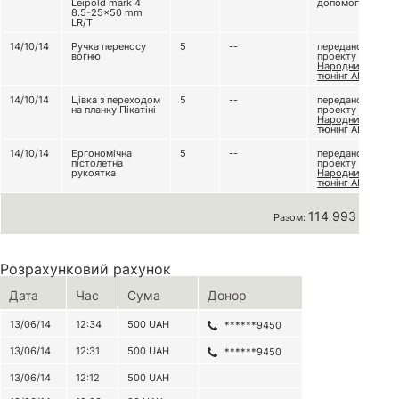
Leipold mark 4
допомога
8.5-25x50 mm
LR/T
14/10/14
Ручка переносу
5
--
передано з
вогню
проекту
Народний
тюнінг АК
14/10/14
Цівка з переходом
5
--
передано з
на планку Пікатіні
проекту
Народний
тюнінг АК
14/10/14
Ергономічна
5
--
передано з
пістолетна
проекту
рукоятка
Народний
тюнінг АК
114 993 грн
Разом:
Розрахунковий рахунок
Дата
Час
Сума
Донор
13/06/14
12:34
500
UAH
******9450
13/06/14
12:31
500
UAH
******9450
13/06/14
12:12
500
UAH