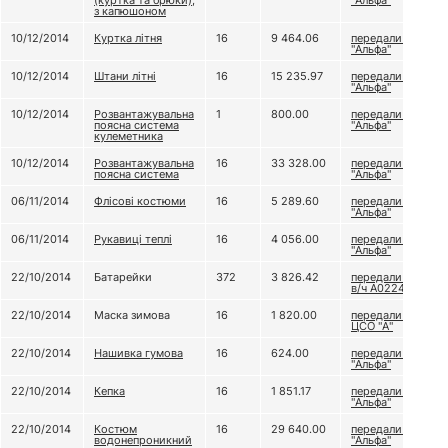
(куртка та брюки),
"Альфа"
з капюшоном
10/12/2014
Куртка літня
16
9 464.06
передали ЦСО
"Альфа"
10/12/2014
Штани літні
16
15 235.97
передали ЦСО
"Альфа"
10/12/2014
Розвантажувальна
1
800.00
передали ЦСО
поясна система
"Альфа"
кулеметника
10/12/2014
Розвантажувальна
16
33 328.00
передали ЦСО
поясна система
"Альфа"
06/11/2014
Флісові костюми
16
5 289.60
передали ЦСО
"Альфа"
06/11/2014
Рукавиці теплі
16
4 056.00
передали ЦСО
"Альфа"
22/10/2014
Батарейки
372
3 826.42
передали до
в/ч А0224
22/10/2014
Маска зимова
16
1 820.00
передали до
ЦСО "А"
22/10/2014
Нашивка гумова
16
624.00
передали ЦСО
"Альфа"
22/10/2014
Кепка
16
1 851.17
передали ЦСО
"Альфа"
22/10/2014
Костюм
16
29 640.00
передали ЦСО
водонепроникний
"Альфа"