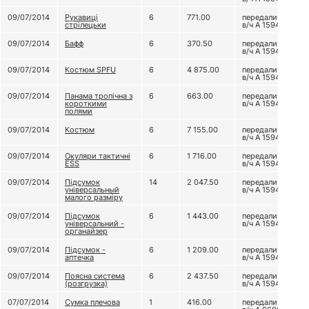
09/07/2014
Рукавиці
6
771.00
передали до
стрілецьки
в/ч А 1594
09/07/2014
Бафф
6
370.50
передали до
в/ч А 1594
09/07/2014
Костюм SPFU
6
4 875.00
передали до
в/ч А 1594
09/07/2014
Панама тропічна з
6
663.00
передали до
короткими
в/ч А 1594
полями
09/07/2014
Костюм
6
7 155.00
передали до
в/ч А 1594
09/07/2014
Окуляри тактичні
6
1 716.00
передали до
ESS
в/ч А 1594
09/07/2014
Підсумок
14
2 047.50
передали до
універсальный
в/ч А 1594
малого разміру
09/07/2014
Підсумок
6
1 443.00
передали до
універсальний -
в/ч А 1594
органайзер
09/07/2014
Підсумок -
6
1 209.00
передали до
аптечка
в/ч А 1594
09/07/2014
Поясна система
6
2 437.50
передали до
(розгрузка)
в/ч А 1594
07/07/2014
Сумка плечова
1
416.00
передали до