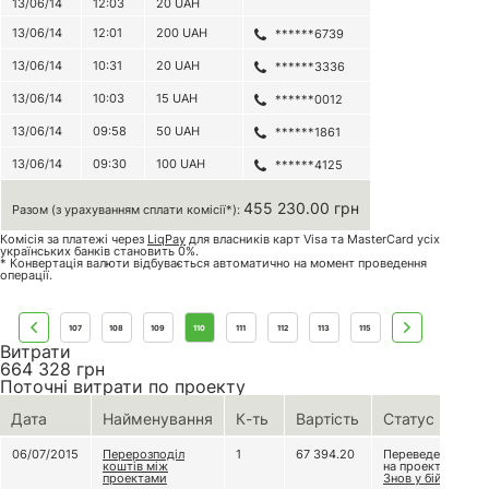
13/06/14
12:03
20
UAH
13/06/14
12:01
200
UAH
******6739
13/06/14
10:31
20
UAH
******3336
13/06/14
10:03
15
UAH
******0012
13/06/14
09:58
50
UAH
******1861
13/06/14
09:30
100
UAH
******4125
455 230.00 грн
Разом (з урахуванням сплати комісії*):
Комісія за платежі через
LiqPay
для власників карт Visa та MasterCard усіх
українських банків становить 0%.
* Конвертація валюти відбувається автоматично на момент проведення
операції.
107
108
109
110
111
112
113
115
Витрати
664 328
грн
Поточні витрати по проекту
Дата
Найменування
К-ть
Вартість
Статус
06/07/2015
Перерозподіл
1
67 394.20
Переведено
коштів між
на проект
проектами
Знов у бій! 2