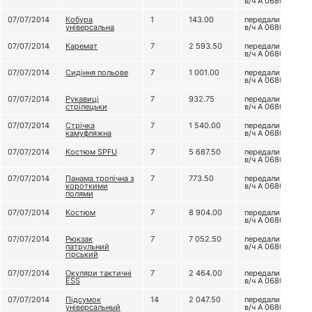
в/ч А 0680
07/07/2014
Кобура
1
143.00
передали до
універсальна
в/ч А 0680
07/07/2014
Каремат
7
2 593.50
передали до
в/ч А 0680
07/07/2014
Сидіння польове
7
1 001.00
передали до
в/ч А 0680
07/07/2014
Рукавиці
7
932.75
передали до
стрілецьки
в/ч А 0680
07/07/2014
Стрічка
7
1 540.00
передали до
камуфляжна
в/ч А 0680
07/07/2014
Костюм SPFU
7
5 687.50
передали до
в/ч А 0680
07/07/2014
Панама тропічна з
7
773.50
передали до
короткими
в/ч А 0680
полями
07/07/2014
Костюм
7
8 904.00
передали до
в/ч А 0680
07/07/2014
Рюкзак
7
7 052.50
передали до
патрульний
в/ч А 0680
гірський
07/07/2014
Окуляри тактичні
7
2 464.00
передали до
ESS
в/ч А 0680
07/07/2014
Підсумок
14
2 047.50
передали до
універсальный
в/ч А 0680