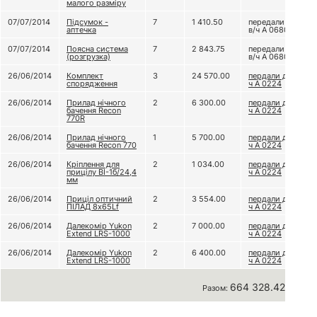
малого разміру
07/07/2014
Підсумок -
7
1 410.50
передали до
аптечка
в/ч А 0680
07/07/2014
Поясна система
7
2 843.75
передали до
(розгрузка)
в/ч А 0680
26/06/2014
Комплект
3
24 570.00
пердали до в/
спорядження
ч А 0224
26/06/2014
Прилад нічного
2
6 300.00
пердали до в/
бачення Recon
ч А 0224
770R
26/06/2014
Прилад нічного
1
5 700.00
пердали до в/
бачення Recon 770
ч А 0224
26/06/2014
Кріплення для
2
1 034.00
пердали до в/
прицілу ВІ-1б/24,4
ч А 0224
мм
26/06/2014
Приціл оптичний
2
3 554.00
пердали до в/
ПІЛАД 8х65Lf
ч А 0224
26/06/2014
Далекомір Yukon
2
7 000.00
пердали до в/
Extend LRS-1000
ч А 0224
26/06/2014
Далекомір Yukon
2
6 400.00
пердали до в/
Extend LRS-1000
ч А 0224
664 328.42 грн
Разом: