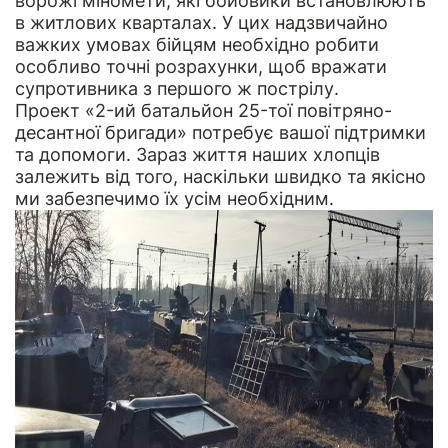
ворожі міномети, які бойовики встановлюють
в житлових кварталах. У цих надзвичайно
важких умовах бійцям необхідно робити
особливо точні розрахунки, щоб вражати
супротивника з першого ж пострілу.
Проект «2-ий батальйон 25-тої повітряно-
десантної бригади» потребує вашої підтримки
та допомоги. Зараз життя наших хлопців
залежить від того, наскільки швидко та якісно
ми забезпечимо їх усім необхідним.