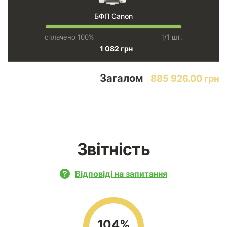
БФП Canon
сплачено 100%
1/1 шт.
1 082 грн
Загалом
885 926.00 грн
Звітність
Відповіді на запитання
104%