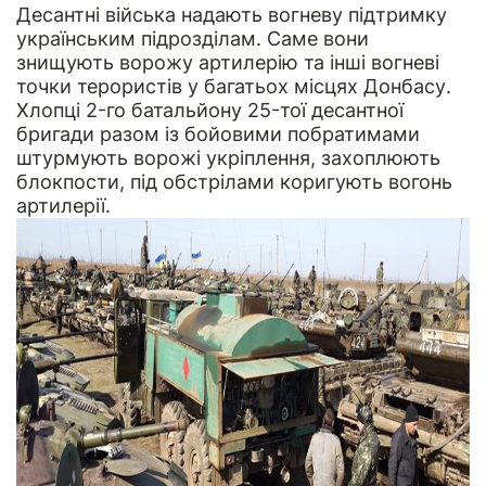
Десантні війська надають вогневу підтримку
українським підрозділам. Саме вони
знищують ворожу артилерію та інші вогневі
точки терористів у багатьох місцях Донбасу.
Хлопці 2-го батальйону 25-тої десантної
бригади разом із бойовими побратимами
штурмують ворожі укріплення, захоплюють
блокпости, під обстрілами коригують вогонь
артилерії.