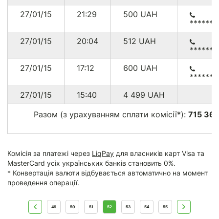
27/01/15
21:29
500
UAH
******
27/01/15
20:04
512
UAH
******4
27/01/15
17:12
600
UAH
******3
27/01/15
15:40
4 499
UAH
Разом (з урахуванням сплати комісії*):
715 36
Комісія за платежі через
LiqPay
для власників карт Visa та
MasterCard усіх українських банків становить 0%.
* Конвертація валюти відбувається автоматично на момент
проведення операції.
49
50
51
52
53
54
55