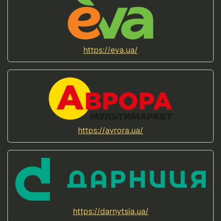
https://eva.ua/
https://avrora.ua/
https://darnytsia.ua/