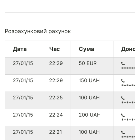
Розрахунковий рахунок
Дата
Час
Сума
Донор
27/01/15
22:29
50
EUR
******
27/01/15
22:29
150
UAH
******
27/01/15
22:25
100
UAH
******
27/01/15
22:24
200
UAH
******
27/01/15
22:21
100
UAH
******