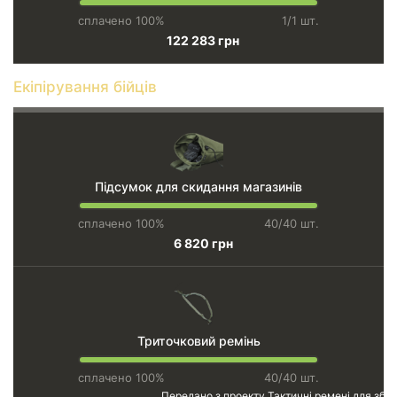
сплачено 100%
1/1 шт.
122 283 грн
Екіпірування бійців
Підсумок для скидання магазинів
сплачено 100%
40/40 шт.
6 820 грн
Триточковий ремінь
сплачено 100%
40/40 шт.
Передано з проекту
Тактичні ремені для збро