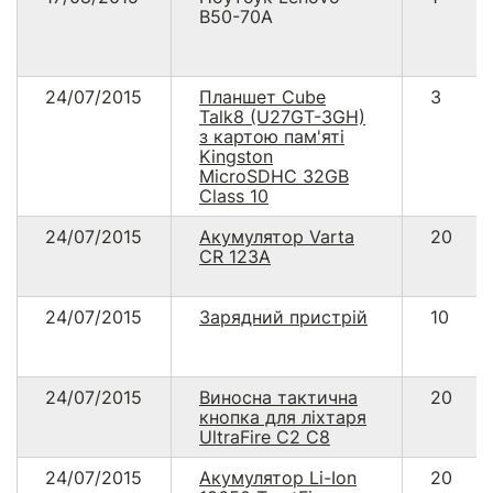
B50-70A
24/07/2015
Планшет Cube
3
Talk8 (U27GT-3GH)
з картою пам'яті
Kingston
MicroSDHC 32GB
Class 10
24/07/2015
Акумулятор Varta
20
CR 123A
24/07/2015
Зарядний пристрій
10
24/07/2015
Виносна тактична
20
кнопка для ліхтаря
UltraFire C2 C8
24/07/2015
Акумулятор Li-Ion
20