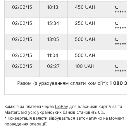
02/02/15
18:13
450
UAH
27/01/15
22:40
19.26
USD
US
******
27/01/15
21:59
9.48
USD
US
02/02/15
15:34
250
UAH
******
27/01/15
16:06
96.50
USD
PT
02/02/15
13:05
500
UAH
27/01/15
01:47
48.60
USD
US
******
26/01/15
22:10
48.10
USD
DE
02/02/15
11:04
500
UAH
26/01/15
21:51
96.50
USD
CH
02/02/15
02:27
100
UAH
******
26/01/15
20:33
9.38
USD
SE
Разом (з урахуванням сплати комісії*):
1 080 33
26/01/15
20:12
96.50
USD
DE
26/01/15
15:56
19.06
USD
IT
26/01/15
12:59
488.70
USD
US
Комісія за платежі через
LiqPay
для власників карт Visa та
MasterCard усіх українських банків становить 0%.
26/01/15
06:24
19.26
USD
US
* Конвертація валюти відбувається автоматично на момент
проведення операції.
26/01/15
01:47
97.50
USD
US