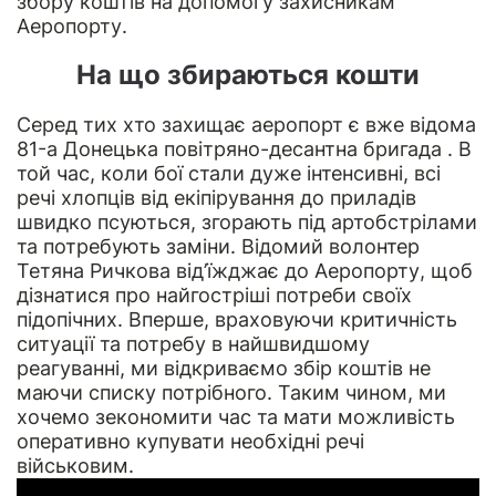
збору коштів на допомогу захисникам
Аеропорту.
На що збираються кошти
Серед тих хто захищає аеропорт є вже відома
81-а Донецька повітряно-десантна бригада . В
той час, коли бої стали дуже інтенсивні, всі
речі хлопців від екіпірування до приладів
швидко псуються, згорають під артобстрілами
та потребують заміни. Відомий волонтер
Тетяна Ричкова від’їжджає до Аеропорту, щоб
дізнатися про найгостріші потреби своїх
підопічних. Вперше, враховуючи критичність
ситуації та потребу в найшвидшому
реагуванні, ми відкриваємо збір коштів не
маючи списку потрібного. Таким чином, ми
хочемо зекономити час та мати можливість
оперативно купувати необхідні речі
військовим.