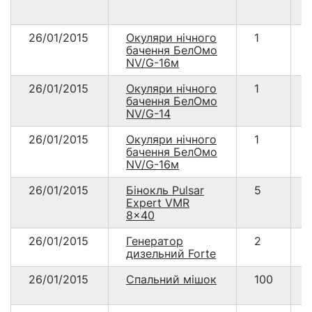
26/01/2015
Окуляри нічного
1
бачення БелОмо
NV/G-16м
26/01/2015
Окуляри нічного
1
бачення БелОмо
NV/G-14
26/01/2015
Окуляри нічного
1
бачення БелОмо
NV/G-16м
26/01/2015
Бінокль Pulsar
5
Expert VMR
8x40
26/01/2015
Генератор
2
дизельний Forte
26/01/2015
Спальний мішок
100