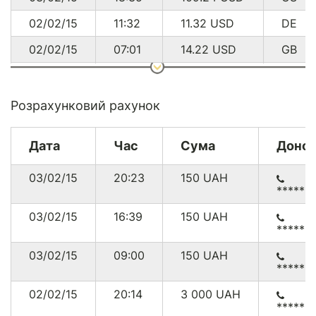
02/02/15
11:32
11.32
USD
DE
02/02/15
07:01
14.22
USD
GB
02/02/15
02:50
43.26
USD
DE
01/02/15
19:32
96.50
USD
SE
Розрахунковий рахунок
01/02/15
17:15
146.40
USD
US
Дата
Час
Сума
Доно
31/01/15
15:31
19.26
USD
US
03/02/15
20:23
150
UAH
31/01/15
13:24
28.74
USD
GB
******
29/01/15
22:50
48.10
USD
FR
03/02/15
16:39
150
UAH
******
29/01/15
01:25
14.22
USD
CA
03/02/15
09:00
150
UAH
29/01/15
00:51
48.10
USD
CA
******
28/01/15
23:45
14.37
USD
US
02/02/15
20:14
3 000
UAH
******
28/01/15
09:18
14.22
USD
FR