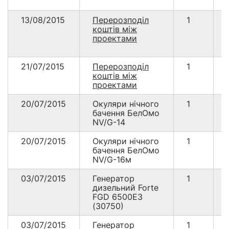
25/01/15
05:33
29.04
USD
US
13/08/2015
Перерозподіл
1
коштів між
проектами
* 15699.65 USD що на дату конвертації (03.03.2015)
21/07/2015
Перерозподіл
1
становило 413825.79 грн.
коштів між
* Комісія з платежів через
PayPal
складає від 0.3% до 7.4%
проектами
+ $0.30
20/07/2015
Окуляри нічного
1
бачення БелОмо
1
2
3
4
5
6
7
8
9
NV/G-14
20/07/2015
Окуляри нічного
1
бачення БелОмо
NV/G-16м
03/07/2015
Генератор
1
дизельний Forte
FGD 6500E3
(30750)
03/07/2015
Генератор
1