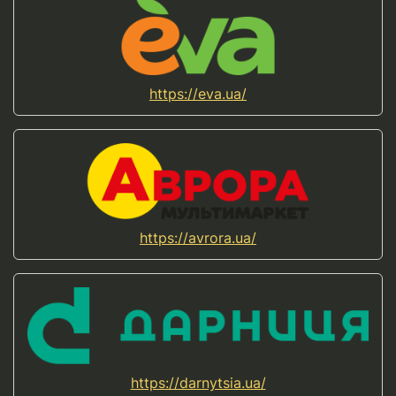
https://eva.ua/
https://avrora.ua/
https://darnytsia.ua/