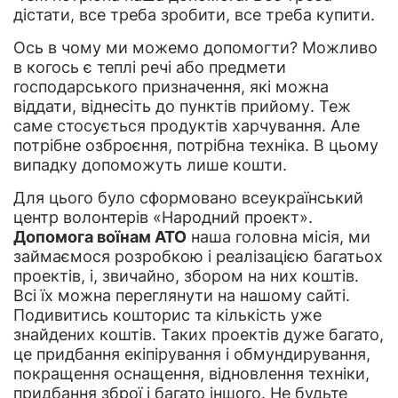
дістати, все треба зробити, все треба купити.
Ось в чому ми можемо допомогти? Можливо
в когось є теплі речі або предмети
господарського призначення, які можна
віддати, віднесіть до пунктів прийому. Теж
саме стосується продуктів харчування. Але
потрібне озброєння, потрібна техніка. В цьому
випадку допоможуть лише кошти.
Для цього було сформовано всеукраїнський
центр волонтерів «Народний проект».
Допомога воїнам АТО
наша головна місія, ми
займаємося розробкою і реалізацією багатьох
проектів, і, звичайно, збором на них коштів.
Всі їх можна переглянути на нашому сайті.
Подивитись кошторис та кількість уже
знайдених коштів. Таких проектів дуже багато,
це придбання екіпірування і обмундирування,
покращення оснащення, відновлення техніки,
придбання зброї і багато іншого. Не будьте