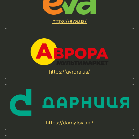
https://eva.ua/
https://avrora.ua/
https://darnytsia.ua/