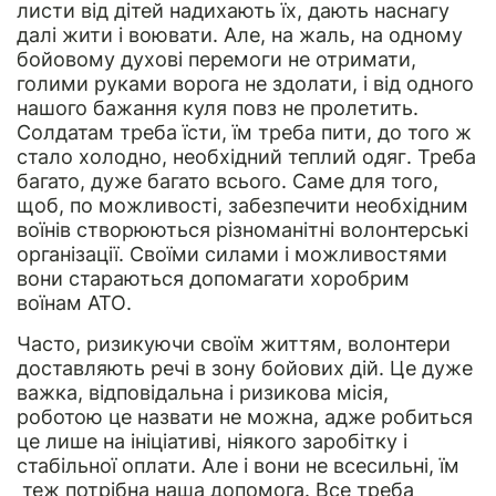
листи від дітей надихають їх, дають наснагу
далі жити і воювати. Але, на жаль, на одному
бойовому духові перемоги не отримати,
голими руками ворога не здолати, і від одного
нашого бажання куля повз не пролетить.
Солдатам треба їсти, їм треба пити, до того ж
стало холодно, необхідний теплий одяг. Треба
багато, дуже багато всього. Саме для того,
щоб, по можливості, забезпечити необхідним
воїнів створюються різноманітні волонтерські
організації. Своїми силами і можливостями
вони стараються допомагати хоробрим
воїнам АТО.
Часто, ризикуючи своїм життям, волонтери
доставляють речі в зону бойових дій. Це дуже
важка, відповідальна і ризикова місія,
роботою це назвати не можна, адже робиться
це лише на ініціативі, ніякого заробітку і
стабільної оплати. Але і вони не всесильні, їм
теж потрібна наша допомога. Все треба