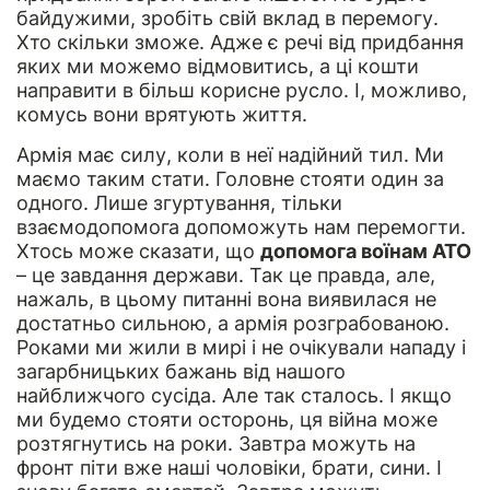
байдужими, зробіть свій вклад в перемогу.
Хто скільки зможе. Адже є речі від придбання
яких ми можемо відмовитись, а ці кошти
направити в більш корисне русло. І, можливо,
комусь вони врятують життя.
Армія має силу, коли в неї надійний тил. Ми
маємо таким стати. Головне стояти один за
одного. Лише згуртування, тільки
взаємодопомога допоможуть нам перемогти.
Хтось може сказати, що
допомога воїнам АТО
– це завдання держави. Так це правда, але,
нажаль, в цьому питанні вона виявилася не
достатньо сильною, а армія розграбованою.
Роками ми жили в мирі і не очікували нападу і
загарбницьких бажань від нашого
найближчого сусіда. Але так сталось. І якщо
ми будемо стояти осторонь, ця війна може
розтягнутись на роки. Завтра можуть на
фронт піти вже наші чоловіки, брати, сини. І