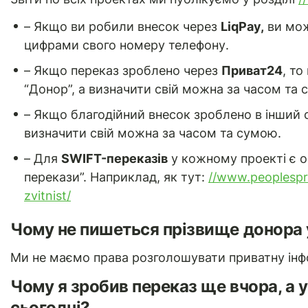
– Якщо ви робили внесок через
LiqPay,
ви мож
цифрами свого номеру телефону.
– Якщо переказ зроблено через
Приват24
, то
“Донор”, а визначити свій можна за часом та 
– Якщо благодійний внесок зроблено в інший с
визначити свій можна за часом та сумою.
– Для
SWIFT-переказів
у кожному проекті є 
перекази”. Наприклад, як тут:
//www.peoplespro
zvitnist/
Чому не пишеться прізвище донора у
Ми не маємо права розголошувати приватну інф
Чому я зробив переказ ще вчора, а у 
сьогодні?