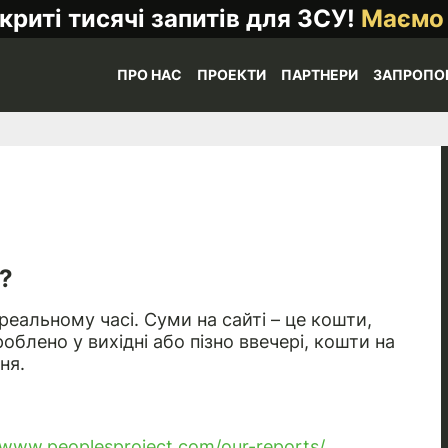
криті тисячі запитів для ЗСУ!
Маємо
ПРО НАС
ПРОЕКТИ
ПАРТНЕРИ
ЗАПРОПО
?
еальному часі. Суми на сайті – це кошти,
блено у вихідні або пізно ввечері, кошти на
ня.
/www.peoplesproject.com/our-reports/