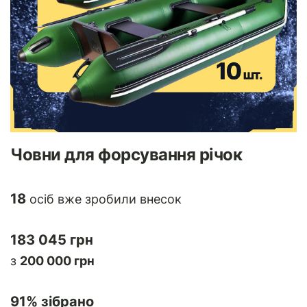
Човни для форсування річок
18
осіб вже зробили внесок
183 045 грн
з
200 000 грн
91
% зібрано