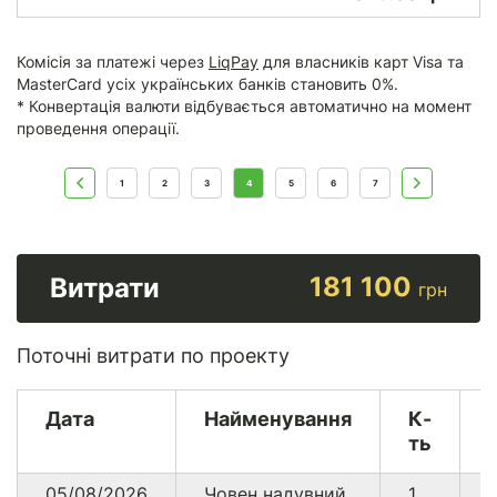
Комісія за платежі через
LiqPay
для власників карт Visa та
MasterCard усіх українських банків становить 0%.
* Конвертація валюти відбувається автоматично на момент
проведення операції.
1
2
3
4
5
6
7
181 100
Витрати
грн
Поточні витрати по проекту
Дата
Найменування
К-
ть
05/08/2026
Човен надувний
1