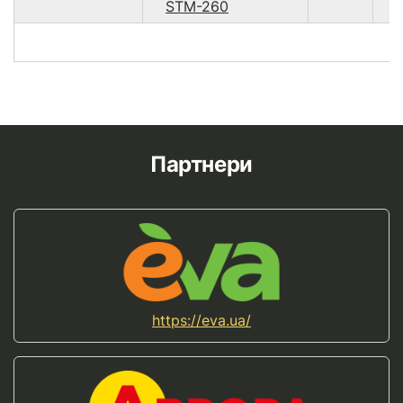
STM-260
Партнери
https://eva.ua/