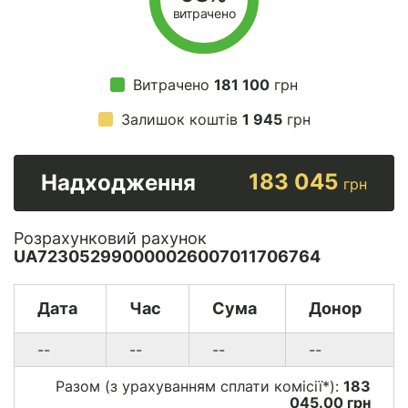
витрачено
Витрачено
181 100
грн
Залишок коштів
1 945
грн
183 045
Надходження
грн
Розрахунковий рахунок
UA723052990000026007011706764
Дата
Час
Сума
Донор
--
--
--
--
Разом (з урахуванням сплати комісії*):
183
045.00 грн