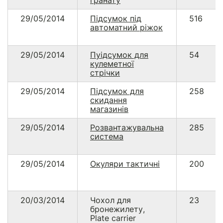
гранату
29/05/2014
Підсумок під
516
автоматний ріжок
29/05/2014
Пуідсумок для
54
кулеметної
стрічки
29/05/2014
Підсумок для
258
скидання
магазинів
29/05/2014
Розвантажувальна
285
система
29/05/2014
Окуляри тактичні
200
20/03/2014
Чохол для
23
бронежилету,
Plate carrier