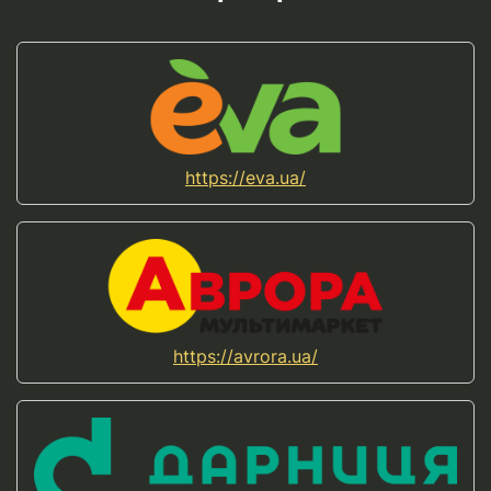
https://eva.ua/
https://avrora.ua/