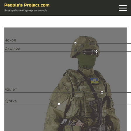
Всеукраїнський центр волонтерів
Чохол
Окуляри
Жилет
Куртка