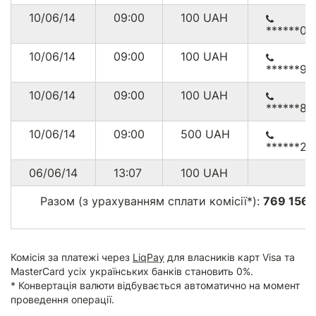
10/06/14
09:00
100
UAH
******00
10/06/14
09:00
100
UAH
******94
10/06/14
09:00
100
UAH
******80
10/06/14
09:00
500
UAH
******22
06/06/14
13:07
100
UAH
Разом (з урахуванням сплати комісії*):
769 156.
г
Комісія за платежі через
LiqPay
для власників карт Visa та
MasterCard усіх українських банків становить 0%.
* Конвертація валюти відбувається автоматично на момент
проведення операції.