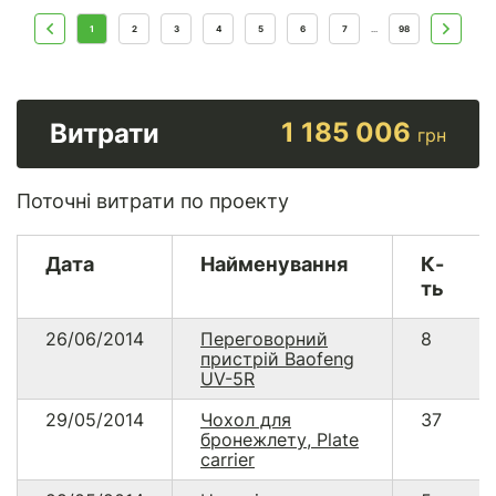
1
2
3
4
5
6
7
98
...
1 185 006
Витрати
грн
Поточні витрати по проекту
Дата
Найменування
К-
ть
26/06/2014
Переговорний
8
пристрій Baofeng
UV-5R
29/05/2014
Чохол для
37
бронежлету, Plate
carrier