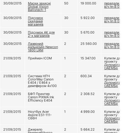
30/09/2015
Маски захиснi
50
19 000.00
передали до
Global Vision
в/ч пп В 0849
Ballistech-1
30/09/2015
Підсумок
30
5 922.00
передали до
скидання
в/ч пп В 0849
магазинів
30/09/2015
Підсумок АК для
30
5 670.00
передали до
2-х магазинів
в/ч пп В 0849
30/09/2015
Лазерний
2
25 560.00
передали до
дальномір Newcon
в/ч пп В 0849
1800 LRM
21/09/2015
Приймач ICOM
1
15 347.00
Купили для
проекту
Допомога 81
ОАЕМБр
21/09/2015
Система НПЧ
2
600.34
Купили для
ColorWay Canon
проекту
E404 / E464 з
Допомога 81
демпфером 4х100
ОАЕМБр
21/09/2015
БФП Принтер
2
2 308.52
Купили для
Canon PIXMA Ink
проекту
Efficiency E404
Допомога 81
ОАЕМБр
21/09/2015
Ноутбук Acer
1
4 999.00
Купили для
Aspire ES1-111-
проекту
C66H
Допомога 81
ОАЕМБр
21/09/2015
Джерело
2
5 664.22
Купили для
безперебійного
проекту