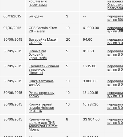
коштів між
на проект
проектами
Оперативне
реагування
06/11/2015
Бліндажі
3
--
передали до
в/ч пп В0849
07/10/2015
GPS Garmin eTrex
10
41 000.00
передали до
20 + мапи
в/ч пп В0849
30/09/2015
Батарейка Maxell
20
94.60
передали до
CR2032
в/ч пп В 0849
30/09/2015
Планка під
5
810.50
передали до
боковий
в/ч пп В 0849
кронштейн
30/09/2015
Кронштейн бічний
5
1 215.00
передали до
з планкою
в/ч пп В 0849
Пікатінні
30/09/2015
Цівка тактична
10
3 000.00
передали до
для АК
в/ч пп В 0849
30/09/2015
Ручка переносу
10
18 400.15
передали до
вогню
в/ч пп В 0849
30/09/2015
Коліматорний
10
16 987.20
передали до
приціл Holosun
в/ч пп В 0849
HS403A
30/09/2015
Кріплення на
8
33 904.00
передали до
шолом для ПНБ
в/ч пп В 0849
Armasight Helmet
Mount