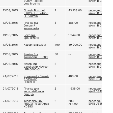
30mm Tactical
в/ч пп В 0849
Low Mounts
13/08/2015
Приціл Bushnell
2
43 138.00
передано до
ET6245F 6-24x50
в/ч пп В 0849
FFP 30mm
13/08/2015
Планка під
3
486.00
передано до
боковий
в/ч пп В 0849
кронштейн
13/08/2015
Боковий
8
1 944.00
передано до
кронштейн
в/ч пп В 0849
13/08/2015
Кавер на шолом
490
49 000.00
передано до
в/ч пп В 0849
13/08/2015
Ремінь 3-х
50
--
передано до
точковий Б-038.1
в/ч пп В 0849
13/08/2015
Лазерний
2
--
передано до
далекомір Newcon
в/ч пп В 0849
LRB 6000 CI
24/07/2015
Кронштейн бічний
2
486.00
передали до
з планкою
в/ч В 0849
Пікатінні
24/07/2015
Планка для
2
1 936.00
передали до
тепловізійного
в/ч В 0849
прицілу
24/07/2015
Тепловізійний
2
203
передали до
приціл Pulsar Apex
764.00
в/ч В 0849
XD38S