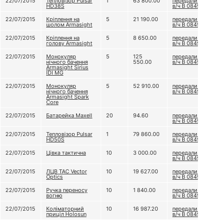
22/07/2015
Тепловізор Pulsar
1
63 800.00
передали до
HD38S
в/ч В 0849
22/07/2015
Кріплення на
5
21 190.00
передали до
шолом Armasight
в/ч В 0849
22/07/2015
Кріплення на
5
8 650.00
передали до
голову Armasight
в/ч В 0849
22/07/2015
Монокуляр
5
125
передали до
нічного бачення
550.00
в/ч В 0849
Armasight Sirius
IDI MG
22/07/2015
Монокуляр
5
52 910.00
передали до
нічного бачення
в/ч В 0849
Armasight Spark
Core
22/07/2015
Батарейка Maxell
20
94.60
передали до
в/ч В 0849
22/07/2015
Тепловізор Pulsar
1
79 860.00
передали до
HD50S
в/ч В 0849
22/07/2015
Цівка тактична
10
3 000.00
передали до
в/ч В 0849
22/07/2015
ЛЦВ TAC Vector
10
19 627.00
передали до
Optics
в/ч В 0849
22/07/2015
Ручка переносу
10
1 840.00
передали до
вогню
в/ч В 0849
22/07/2015
Коліматорний
10
16 987.20
передали до
приціл Holosun
в/ч В 0849