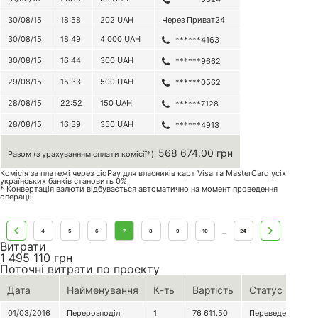
30/08/15
18:58
202
UAH
Через Приват24
30/08/15
18:49
4 000
UAH
******4163
30/08/15
16:44
300
UAH
******9662
29/08/15
15:33
500
UAH
******0562
28/08/15
22:52
150
UAH
******7128
28/08/15
16:39
350
UAH
******4913
568 674.00 грн
Разом (з урахуванням сплати комісії*):
Комісія за платежі через
LiqPay
для власників карт Visa та MasterCard усіх
українських банків становить 0%.
* Конвертація валюти відбувається автоматично на момент проведення
операції.
4
5
6
7
8
9
10
24
...
Витрати
1 495 110
грн
Поточні витрати по проекту
Дата
Найменування
К-ть
Вартість
Статус
01/03/2016
Перерозподіл
1
76 611.50
Переведено