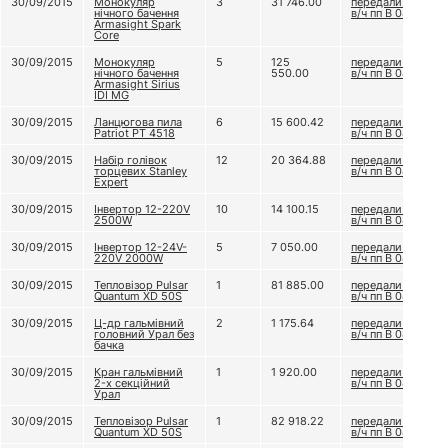
30/09/2015
Монокуляр
3
31 746.00
передали до
нічного бачення
в/ч пп В 0849
Armasight Spark
Core
30/09/2015
Монокуляр
5
125
передали до
нічного бачення
550.00
в/ч пп В 0849
Armasight Sirius
IDI MG
30/09/2015
Ланцюгова пила
6
15 600.42
передали до
Patriot PT 4518
в/ч пп В 0849
30/09/2015
Набір голівок
12
20 364.88
передали до
торцевих Stanley
в/ч пп В 0849
Expert
30/09/2015
Інвертор 12-220V
10
14 100.15
передали до
2500W
в/ч пп В 0849
30/09/2015
Інвертор 12-24V-
5
7 050.00
передали до
220V 2000W
в/ч пп В 0849
30/09/2015
Тепловізор Pulsar
1
81 885.00
передали до
Quantum XD 50S
в/ч пп В 0849
30/09/2015
Ц-др гальмівний
2
1 175.64
передали до
головний Урал без
в/ч пп В 0849
бачка
30/09/2015
Кран гальмівний
1
1 920.00
передали до
2-х секційний
в/ч пп В 0849
Урал
30/09/2015
Тепловізор Pulsar
1
82 918.22
передали до
Quantum XD 50S
в/ч пп В 0849