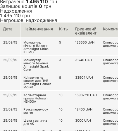
Витрачено
1 495 110
грн
Залишок коштів
0
грн
Надходження
1 495 110
грн
Негрошові надходження
Дата
Найменування
К-ть
Гривневий
Коментар
еквівалент
25/09/15
Монокуляр
5
125550
UAH
Спонсорська
нічного бачення
допомога
Armasight Sirius
IDI MG
25/09/15
Монокуляр
3
31746
UAH
Спонсорська
нічного бачення
допомога
Armasight Spark
Core
25/09/15
Кріплення на
8
33904
UAH
Спонсорська
шолом для ПНБ
допомога
Armasight Helmet
Mount
25/09/15
Коліматорний
10
16987.20
UAH
Спонсорська
приціл Holosun
допомога
HS403A
25/09/15
Ручка переносу
10
18400
UAH
Спонсорська
вогню
допомога
25/09/15
Цівка тактична
10
3000
UAH
Спонсорська
для АК
допомога