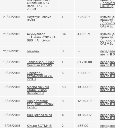
живлення APC
Допомога 81
Back-UPS ES
ОАЕМБр
700VA
21/09/2015
Ноутбук Lenovo
1
7 753.05
Купили для
B590
проекту
Допомога 81
ОАЕМБр
21/09/2015
Акумулятор
34
4 033.71
Купили для
JETBeam RCR123A
проекту
680 mAh Li-ion
Допомога 81
ОАЕМБр
21/09/2015
Бліндаж
3
--
передали до
в/ч пп В 0849
13/08/2015
Тепловізор Pulsar
1
81 770.00
передано до
Quantum XD 50S
в/ч пп В 0849
13/08/2015
Інвертори
6
5 100.00
передано до
автомобільні 24-
в/ч пп В 0849
220 В
13/08/2015
Маски захиснi
50
19 000.00
передано до
Global Vision
в/ч пп В 0849
Ballistech-1
13/08/2015
Набір голівок
8
12 960.08
передано до
торцевих Stanley
в/ч пп В 0849
Expert
13/08/2015
Ланцюгова пила
4
10 360.12
передано до
в/ч пп В 0849
13/08/2015
Кільця SCTM-16
2
466.00
передано до