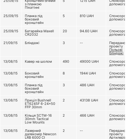
25/09/15
Кронштейн бічний
5
1215
UAH
Спонсорська
з планкою
допомога
Пікатінні
25/09/15
Планка під
5
810
UAH
Спонсорська
боковий
допомога
кронштейн
25/09/15
Батарейка Maxell
20
94.60
UAH
Спонсорська
CR2032
допомога
21/09/15
Бліндажі
3
--
Передано з
проекту
Польові
бліндажі
13/08/15
Кавер на шолом
490
49000
UAH
Спонсорська
допомога
13/08/15
Боковий
8
1944
UAH
Спонсорська
кронштейн
допомога
13/08/15
Планка під
3
486
UAH
Спонсорська
боковий
допомога
кронштейн
13/08/15
Приціл Bushnell
2
43138
UAH
Спонсорська
ET6245F 6-24x50
допомога
FFP 30mm
13/08/15
Кільця SCTM-16
2
466
UAH
Спонсорська
30mm Tactical
допомога
Low Mounts
13/08/15
Лазерний
2
--
Передано з
далекомір Newcon
проекту
LRB 6000 CI
Артилерійський