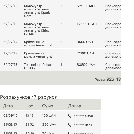
22/07/15
Монокуляр
5
52910
UAH
Спонсорська
нічного бачення
допомога
Armasight Spark
Core
22/07/15
Монокуляр
5
125550
UAH
Спонсорська
нічного бачення
допомога
Armasight Sirius
IDI MG
22/07/15
Кріплення на
5
8650
UAH
Спонсорська
голову Armasight
допомога
22/07/15
Кріплення на
5
21190
UAH
Спонсорська
шолом Armasight
допомога
22/07/15
Тепловізор Pulsar
1
63800
UAH
Спонсорська
HD38S
допомога
926 436 грн
Разом:
Розрахунковий рахунок
Дата
Час
Сума
Донор
02/09/15
13:18
100
UAH
******4950
31/08/15
21:52
350
UAH
******1521
31/08/15
20:10
50
UAH
******5324