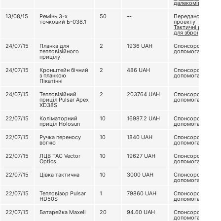
далекомір
13/08/15
Ремінь 3-х
50
--
Передано з
точковий Б-038.1
проекту
Тактичні ремені
для зброї
24/07/15
Планка для
2
1936
UAH
Спонсорська
тепловізійного
допомога
прицілу
24/07/15
Кронштейн бічний
2
486
UAH
Спонсорська
з планкою
допомога
Пікатінні
24/07/15
Тепловізійний
2
203764
UAH
Спонсорська
приціл Pulsar Apex
допомога
XD38S
22/07/15
Коліматорний
10
16987.2
UAH
Спонсорська
приціл Holosun
допомога
22/07/15
Ручка переносу
10
1840
UAH
Спонсорська
вогню
допомога
22/07/15
ЛЦВ TAC Vector
10
19627
UAH
Спонсорська
Optics
допомога
22/07/15
Цівка тактична
10
3000
UAH
Спонсорська
допомога
22/07/15
Тепловізор Pulsar
1
79860
UAH
Спонсорська
HD50S
допомога
22/07/15
Батарейка Maxell
20
94.60
UAH
Спонсорська
допомога