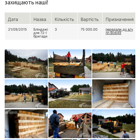
захищають наші!
Дата
Назва
Кількість
Вартість
Призначення
21/09/2015
Бліндажі
3
75 000.00
передали до в/ч
для 72-ї
пп В0849
бригади