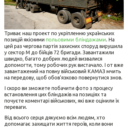
Триває наш проект по укріпленню українських
позицій якісними
польовими бліндажами
. На
цей раз чергова партія захисних споруд вирушила
у сектор М до бійців 72 бригади. Завантажили
швидко, багато добрих людей визвалися
допомогти, тому робочих рук вистачало. І от вже
завантажений на повну військовий КАМАЗ мчить
на передову, щоб обов’язково повернутися знов.
І скоро ви зможете побачити фото з процесу
встановлення цих бліндажів на позиціях та
почуєте коментарі військових, які вже оцінили їх
переваги.
Від всього серця дякуємо всім людям, хто
допомагає захищати життя героїв, коли вони