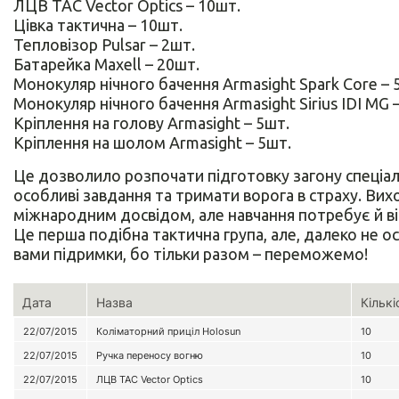
ЛЦВ TAC Vector Optics – 10шт.
Цівка тактична – 10шт.
Тепловізор Pulsar – 2шт.
Батарейка Maxell – 20шт.
Монокуляр нічного бачення Armasight Spark Core – 
Монокуляр нічного бачення Armasight Sirius IDI MG 
Кріплення на голову Armasight – 5шт.
Кріплення на шолом Armasight – 5шт.
Це дозволило розпочати підготовку загону спеціал
особливі завдання та тримати ворога в страху. Вих
міжнародним досвідом, але навчання потребує й ві
Це перша подібна тактична група, але, далеко не ос
вами підримки, бо тільки разом – переможемо!
Дата
Назва
Кількі
22/07/2015
Коліматорний приціл Holosun
10
22/07/2015
Ручка переносу вогню
10
22/07/2015
ЛЦВ TAC Vector Optics
10