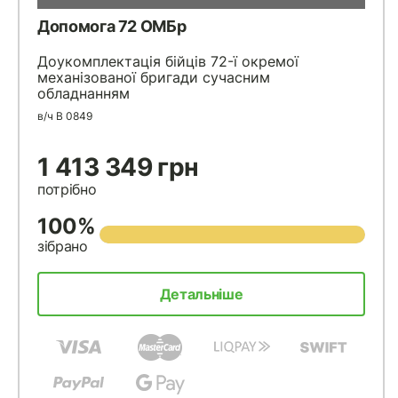
Допомога 72 ОМБр
Доукомплектація бійців 72-ї окремої
механізованої бригади сучасним
обладнанням
в/ч В 0849
1 413 349 грн
потрібно
100%
зібрано
Детальніше