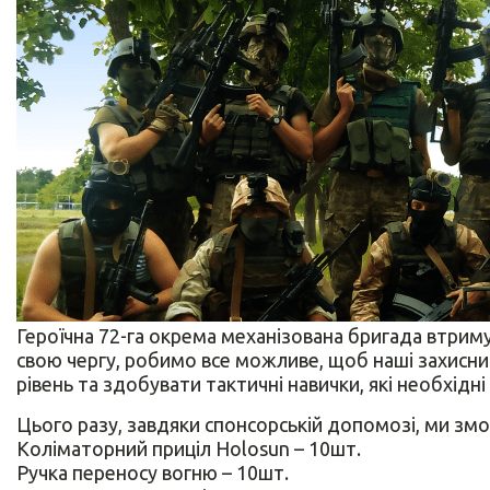
Героїчна 72-га окрема механізована бригада втриму
свою чергу, робимо все можливе, щоб наші захисн
рівень та здобувати тактичні навички, які необхідн
Цього разу, завдяки спонсорській допомозі, ми змо
Коліматорний приціл Holosun – 10шт.
Ручка переносу вогню – 10шт.