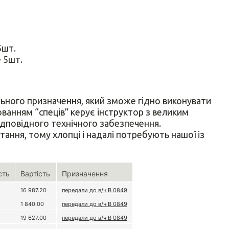
5шт.
– 5шт.
ьного призначення, який зможе гідно виконувати
ованням “спеців” керує інструктор з великим
дповідного технічного забезпечення.
тання, тому хлопці і надалі потребують нашої із
сть
Вартість
Призначення
16 987.20
передали до в/ч В 0849
1 840.00
передали до в/ч В 0849
19 627.00
передали до в/ч В 0849