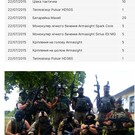
22/07/2015
Цівка тактична
10
22/07/2015
Тепловізор Pulsar HD50S
1
22/07/2015
Батарейка Maxell
20
22/07/2015
Монокуляр нічного бачення Armasight Spark Core
5
22/07/2015
Монокуляр нічного бачення Armasight Sirius IDI MG
5
22/07/2015
Кріплення на голову Armasight
5
22/07/2015
Кріплення на шолом Armasight
5
22/07/2015
Тепловізор Pulsar HD38S
1