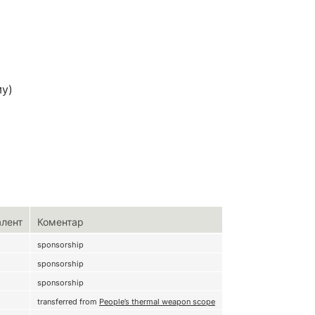
му)
алент
Коментар
sponsorship
sponsorship
sponsorship
transferred from
People’s thermal weapon scope