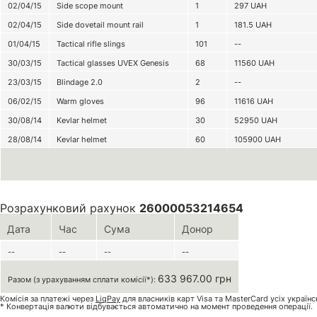
02/04/15
Side scope mount
1
297
UAH
02/04/15
Side dovetail mount rail
1
181.5
UAH
01/04/15
Tactical rifle slings
101
--
30/03/15
Tactical glasses UVEX Genesis
68
11560
UAH
23/03/15
Blindage 2.0
2
--
06/02/15
Warm gloves
96
11616
UAH
30/08/14
Kevlar helmet
30
52950
UAH
28/08/14
Kevlar helmet
60
105900
UAH
Розрахунковий рахунок
26000053214654
Дата
Час
Сума
Донор
--
--
--
--
633 967.00 грн
Разом (з урахуванням сплати комісії*):
Комісія за платежі через
LiqPay
для власників карт Visa та MasterCard усіх україн
* Конвертація валюти відбувається автоматично на момент проведення операції.