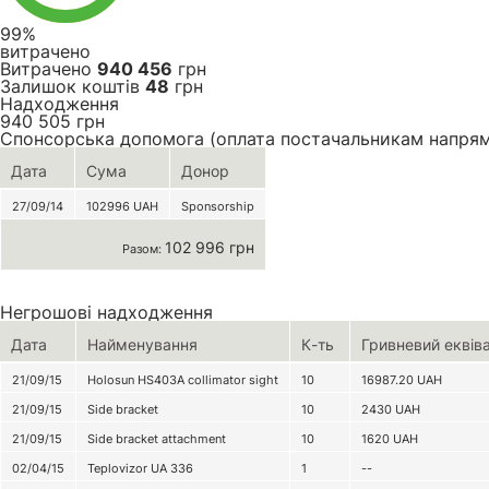
99%
витрачено
Витрачено
940 456
грн
Залишок коштів
48
грн
Надходження
940 505
грн
Спонсорська допомога (оплата постачальникам напря
Дата
Сума
Донор
27/09/14
102996
UAH
Sponsorship
102 996 грн
Разом:
Негрошові надходження
Дата
Найменування
К-ть
Гривневий еквів
21/09/15
Holosun HS403A collimator sight
10
16987.20
UAH
21/09/15
Side bracket
10
2430
UAH
21/09/15
Side bracket attachment
10
1620
UAH
02/04/15
Teplovizor UA 336
1
--