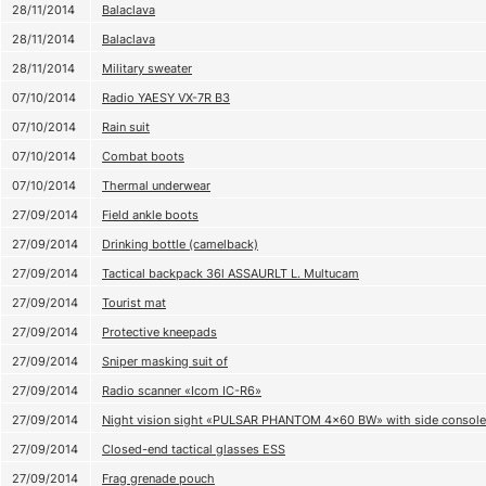
28/11/2014
Balaclava
28/11/2014
Balaclava
28/11/2014
Military sweater
07/10/2014
Radio YAESY VX-7R B3
07/10/2014
Rain suit
07/10/2014
Combat boots
07/10/2014
Thermal underwear
27/09/2014
Field ankle boots
27/09/2014
Drinking bottle (camelback)
27/09/2014
Tactical backpack 36l ASSAURLT L. Multucam
27/09/2014
Tourist mat
27/09/2014
Protective kneepads
27/09/2014
Sniper masking suit of
27/09/2014
Radio scanner «Icom IC-R6»
27/09/2014
Night vision sight «PULSAR PHANTOM 4x60 BW» with side console
27/09/2014
Closed-end tactical glasses ESS
27/09/2014
Frag grenade pouch