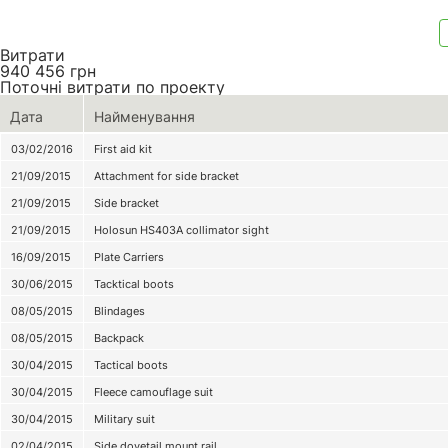
Витрати
940 456
грн
Поточні витрати по проекту
Дата
Найменування
03/02/2016
First aid kit
21/09/2015
Attachment for side bracket
21/09/2015
Side bracket
21/09/2015
Holosun HS403A collimator sight
16/09/2015
Plate Carriers
30/06/2015
Tacktical boots
08/05/2015
Blindages
08/05/2015
Backpack
30/04/2015
Tactical boots
30/04/2015
Fleece camouflage suit
30/04/2015
Military suit
02/04/2015
Side dovetail mount rail