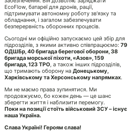
забезпечення. Він дозволяє заряджати
EcoFlow, батареї для дронів, рації,
підтримувати автономну роботу зв’язку та
обладнання, і загалом забезпечувати
безперервність оборонних процесів.
Сьогодні ми офіційно запускаємо цей збір для
підрозділів, з якими активно співпрацюємо:
79
ОДШБр, 40 бригада берегової оборони, 38
бригада морської піхоти, «Азов», 159
бригада, 123 ТРО
, а також інших підрозділів,
що тримають оборону на
Донецькому,
Харківському та Херсонському напрямках
.
Ми не маємо права зупинятися. Ми
продовжуємо, бо кожен день — це шанс
зберегти життя і наблизити перемогу.
Поки на позиції стоїть військовий ЗСУ – існує
наша Україна.
Слава Україні! Героям слава!