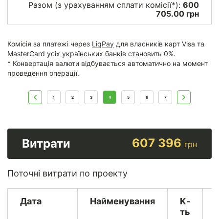
Разом (з урахуванням сплати комісії*):
600
705.00 грн
Комісія за платежі через
LiqPay
для власників карт Visa та
MasterCard усіх українських банків становить 0%.
* Конвертація валюти відбувається автоматично на момент
проведення операції.
1
2
3
4
5
6
7
607 396
Витрати
грн
Поточні витрати по проекту
Дата
Найменування
К-
ть