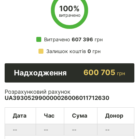
100%
витрачено
Витрачено
607 396
грн
Залишок коштів
0
грн
600 705
Надходження
грн
Розрахунковий рахунок
UA393052990000026006011712630
Дата
Час
Сума
Донор
--
--
--
--